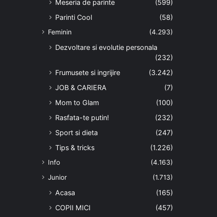
Meseria de parinte
(599)
Parinti Cool
(58)
Feminin
(4.293)
Dezvoltare si evolutie personala
(232)
Frumusete si ingrijire
(3.242)
JOB & CARIERA
(7)
Mom to Glam
(100)
Rasfata-te putin!
(232)
Sport si dieta
(247)
Tips & tricks
(1.226)
Info
(4.163)
Junior
(1.713)
Acasa
(165)
COPII MICI
(457)