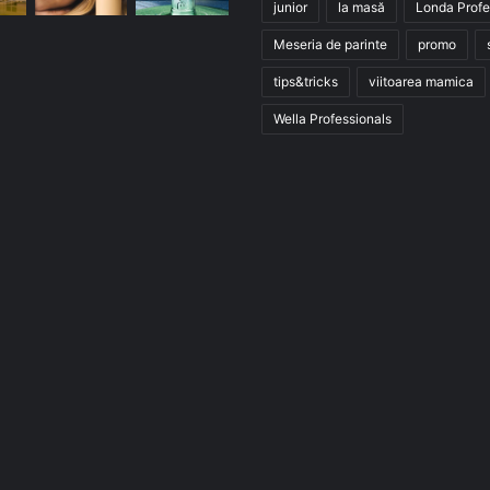
junior
la masă
Londa Profe
Meseria de parinte
promo
tips&tricks
viitoarea mamica
Wella Professionals