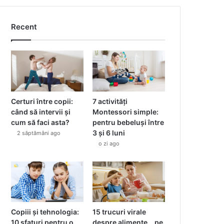
Recent
Certuri între copii:
7 activități
când să intervii și
Montessori simple:
cum să faci asta?
pentru bebeluși între
3 și 6 luni
2 săptămâni ago
o zi ago
Copiii și tehnologia:
15 trucuri virale
10 sfaturi pentru o
despre alimente… pe