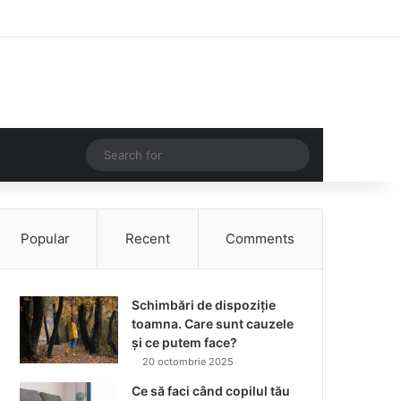
Facebook
Instagram
Log In
Random Article
Sidebar
Random Article
Search
for
Popular
Recent
Comments
Schimbări de dispoziție
toamna. Care sunt cauzele
și ce putem face?
20 octombrie 2025
Ce să faci când copilul tău