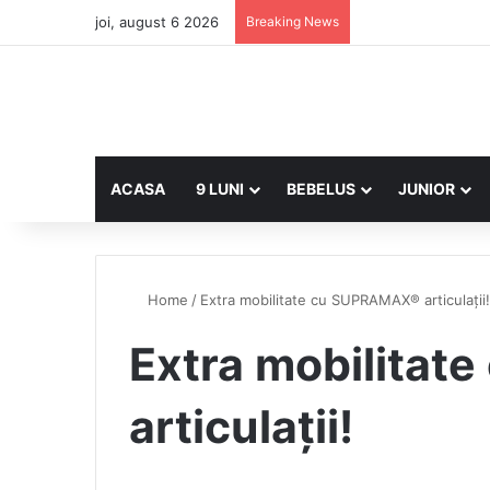
joi, august 6 2026
Breaking News
ACASA
9 LUNI
BEBELUS
JUNIOR
Home
/
Extra mobilitate cu SUPRAMAX® articulații!
Extra mobilita
articulații!