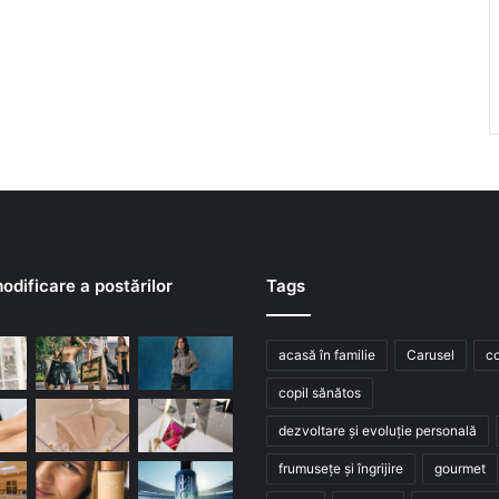
odificare a postărilor
Tags
acasă în familie
Carusel
co
copil sănătos
dezvoltare și evoluție personală
frumusețe și îngrijire
gourmet