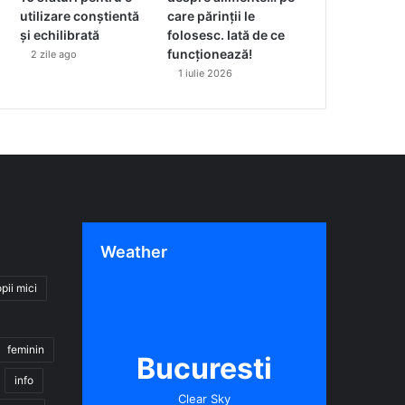
utilizare conștientă
care părinții le
și echilibrată
folosesc. Iată de ce
funcționează!
2 zile ago
1 iulie 2026
Weather
pii mici
feminin
Bucuresti
info
Clear Sky