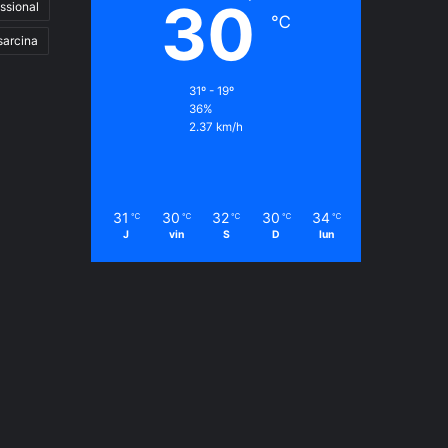
30
ssional
℃
sarcina
31º - 19º
36%
2.37 km/h
31
30
32
30
34
℃
℃
℃
℃
℃
J
vin
S
D
lun