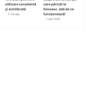
utilizare conștientă
care părinții le
și echilibrată
folosesc. Iată de ce
funcționează!
3 zile ago
1 iulie 2026