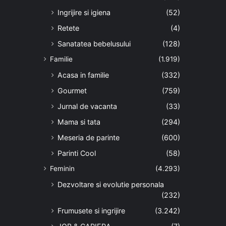
Ingrijire si igiena
(52)
Retete
(4)
Sanatatea bebelusului
(128)
Familie
(1.919)
Acasa in familie
(332)
Gourmet
(759)
Jurnal de vacanta
(33)
Mama si tata
(294)
Meseria de parinte
(600)
Parinti Cool
(58)
Feminin
(4.293)
Dezvoltare si evolutie personala
(232)
Frumusete si ingrijire
(3.242)