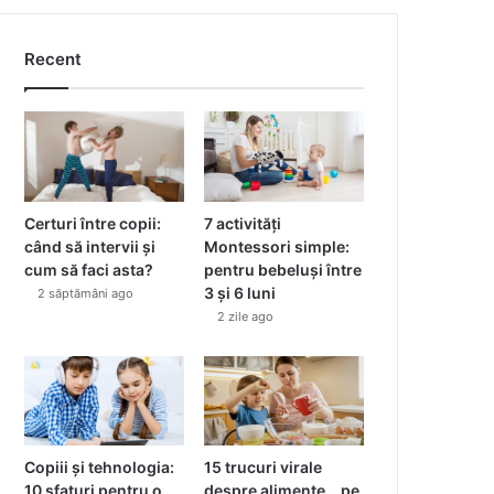
Recent
Certuri între copii:
7 activități
când să intervii și
Montessori simple:
cum să faci asta?
pentru bebeluși între
3 și 6 luni
2 săptămâni ago
2 zile ago
Copiii și tehnologia:
15 trucuri virale
10 sfaturi pentru o
despre alimente… pe