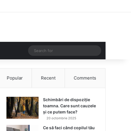
Facebook
Instagram
Log In
Random Article
Sidebar
Random Article
Search
for
Popular
Recent
Comments
Schimbări de dispoziție
toamna. Care sunt cauzele
și ce putem face?
20 octombrie 2025
Ce să faci când copilul tău