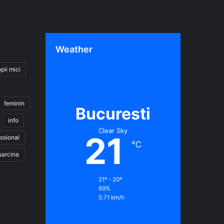
Weather
pii mici
feminin
Bucuresti
info
Clear Sky
21
ssional
℃
sarcina
21º - 20º
69%
0.71 km/h