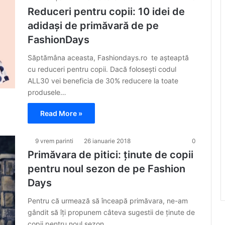
Reduceri pentru copii: 10 idei de
adidași de primăvară de pe
FashionDays
Săptămâna aceasta, Fashiondays.ro te așteaptă
cu reduceri pentru copii. Dacă folosești codul
ALL30 vei beneficia de 30% reducere la toate
produsele…
Read More »
9 vrem parinti
26 ianuarie 2018
0
Primăvara de pitici: ținute de copii
pentru noul sezon de pe Fashion
Days
Pentru că urmează să înceapă primăvara, ne-am
gândit să îți propunem câteva sugestii de ținute de
copii pentru noul sezon…