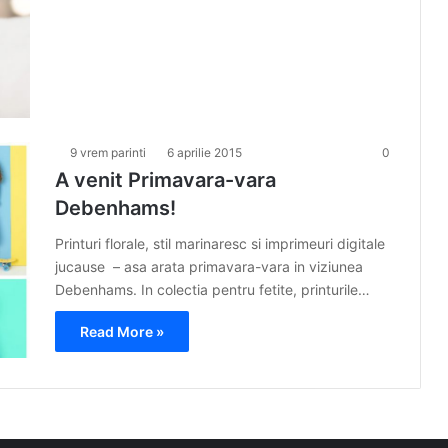
9 vrem parinti
6 aprilie 2015
0
A venit Primavara-vara
Debenhams!
Printuri florale, stil marinaresc si imprimeuri digitale
jucause – asa arata primavara-vara in viziunea
Debenhams. In colectia pentru fetite, printurile…
Read More »