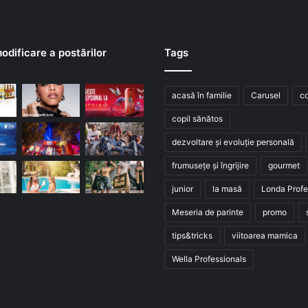
odificare a postărilor
Tags
acasă în familie
Carusel
co
copil sănătos
dezvoltare și evoluție personală
frumusețe și îngrijire
gourmet
junior
la masă
Londa Profe
Meseria de parinte
promo
tips&tricks
viitoarea mamica
Wella Professionals