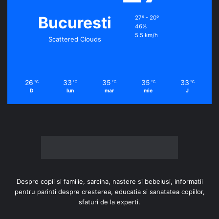
Bucuresti
27º - 20º
46%
5.5 km/h
Scattered Clouds
26
33
35
35
33
℃
℃
℃
℃
℃
D
lun
mar
mie
J
Despre copii si familie, sarcina, nastere si bebelusi, informatii
pentru parinti despre cresterea, educatia si sanatatea copiilor,
sfaturi de la experti.