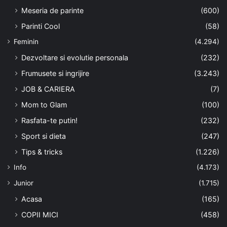
Meseria de parinte
(600)
Parinti Cool
(58)
Feminin
(4.294)
Dezvoltare si evolutie personala
(232)
Frumusete si ingrijire
(3.243)
JOB & CARIERA
(7)
Mom to Glam
(100)
Rasfata-te putin!
(232)
Sport si dieta
(247)
Tips & tricks
(1.226)
Info
(4.173)
Junior
(1.715)
Acasa
(165)
COPII MICI
(458)