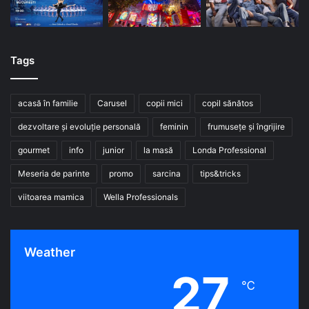
Tags
acasă în familie
Carusel
copii mici
copil sănătos
dezvoltare și evoluție personală
feminin
frumusețe și îngrijire
gourmet
info
junior
la masă
Londa Professional
Meseria de parinte
promo
sarcina
tips&tricks
viitoarea mamica
Wella Professionals
Weather
27
℃