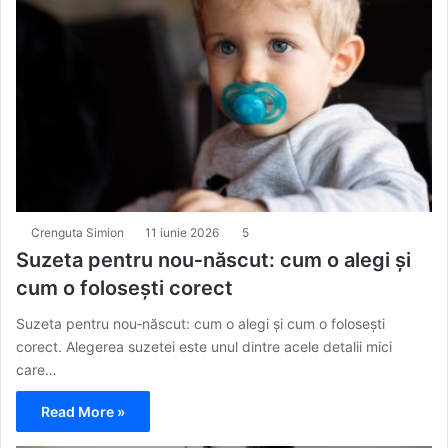
Crenguta Simion
11 iunie 2026
5
Suzeta pentru nou‑născut: cum o alegi și
cum o folosești corect
Suzeta pentru nou‑născut: cum o alegi și cum o folosești
corect. Alegerea suzetei este unul dintre acele detalii mici
care…
Read More »