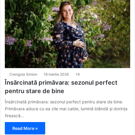
Crenguta Simion
16 martie 2026
14
Însărcinată primăvara: sezonul perfect
pentru stare de bine
Însărcinată primăvara: sezonul perfect pentru stare de bine.
Primăvara aduce cu ea zile mai calde, lumină blândă și dorința
firească…
Read More »