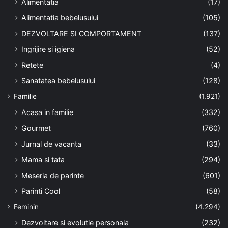
Alimentatia
(17)
Alimentatia bebelusului
(105)
DEZVOLTARE SI COMPORTAMENT
(137)
Ingrijire si igiena
(52)
Retete
(4)
Sanatatea bebelusului
(128)
Familie
(1.921)
Acasa in familie
(332)
Gourmet
(760)
Jurnal de vacanta
(33)
Mama si tata
(294)
Meseria de parinte
(601)
Parinti Cool
(58)
Feminin
(4.294)
Dezvoltare si evolutie personala
(232)