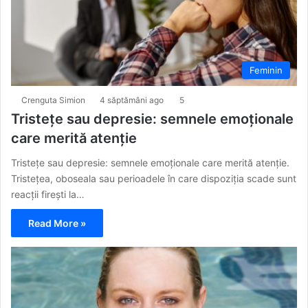
Feminin
Crenguta Simion
4 săptămâni ago
5
Tristețe sau depresie: semnele emoționale
care merită atenție
Tristețe sau depresie: semnele emoționale care merită atenție.
Tristețea, oboseala sau perioadele în care dispoziția scade sunt
reacții firești la…
Read More »