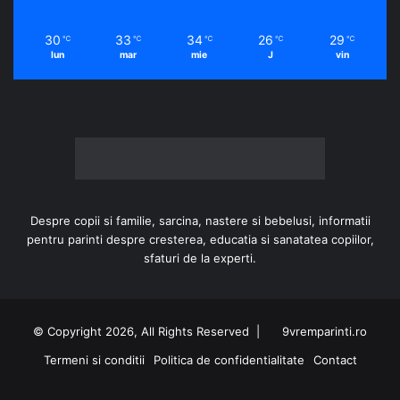
30
33
34
26
29
℃
℃
℃
℃
℃
lun
mar
mie
J
vin
Despre copii si familie, sarcina, nastere si bebelusi, informatii
pentru parinti despre cresterea, educatia si sanatatea copiilor,
sfaturi de la experti.
© Copyright 2026, All Rights Reserved |
9vremparinti.ro
Termeni si conditii
Politica de confidentialitate
Contact