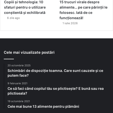
Copiii și tehnologia: 10
15 trucuri virale despre
sfaturi pentru o utilizare
alimente… pe care părinții le
conștientă și echilibrată
folosesc. Iată de ce
funcționează!
6 zile ago
1 iulie 2026
Cele mai vizualizate postări
20 octombrie 2025
Schimbări de dispoziție toamna. Care sunt cauzele și ce
putem face?
9 februarie 2021
Ce să faci când copilul tău se plictisește? E bună sau rea
plictiseala?
19 octombrie 2021
Cele mai bune 13 alimente pentru plămâni