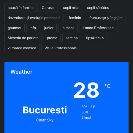
acasă în familie
Carusel
copii mici
copil sănătos
dezvoltare și evoluție personală
feminin
frumusețe și îngrijire
gourmet
info
junior
la masă
Londa Professional
Meseria de parinte
promo
sarcina
tips&tricks
viitoarea mamica
Wella Professionals
Weather
28
℃
Bucuresti
30º - 21º
36%
2 km/h
Clear Sky