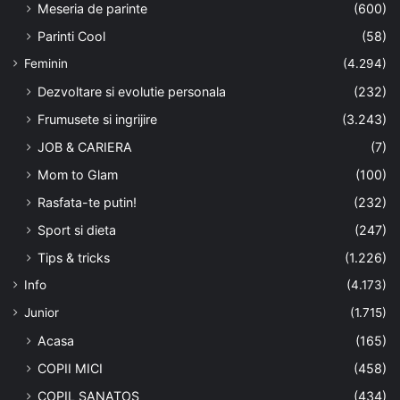
Meseria de parinte
(600)
Parinti Cool
(58)
Feminin
(4.294)
Dezvoltare si evolutie personala
(232)
Frumusete si ingrijire
(3.243)
JOB & CARIERA
(7)
Mom to Glam
(100)
Rasfata-te putin!
(232)
Sport si dieta
(247)
Tips & tricks
(1.226)
Info
(4.173)
Junior
(1.715)
Acasa
(165)
COPII MICI
(458)
COPIL SANATOS
(434)