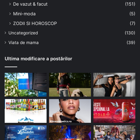
De vazut & facut
(151)
Mini-moda
(5)
ZODII SI HOROSCOP
(7)
Uncategorized
(130)
Viata de mama
(39)
Ultima modificare a postărilor