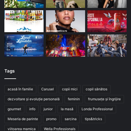
Tags
acasă în familie
Carusel
copii mici
copil sănătos
dezvoltare și evoluție personală
feminin
frumusețe și îngrijire
gourmet
info
junior
la masă
Londa Professional
Meseria de parinte
promo
sarcina
tips&tricks
viitoarea mamica
Wella Professionals