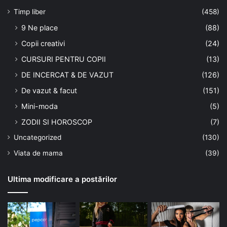
Timp liber
(458)
9 Ne place
(88)
Copii creativi
(24)
CURSURI PENTRU COPII
(13)
DE INCERCAT & DE VAZUT
(126)
De vazut & facut
(151)
Mini-moda
(5)
ZODII SI HOROSCOP
(7)
Uncategorized
(130)
Viata de mama
(39)
Ultima modificare a postărilor