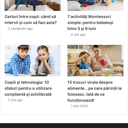
Certuri între copii: când să
7 activități Montessori
intervii și cum să faci asta?
simple: pentru bebeluși
între 3 și 6 luni
3 săptămâni ago
4 zile ago
Copiii și tehnologia: 10
15 trucuri virale despre
sfaturi pentru o utilizare
alimente… pe care părinții le
conștientă și echilibrată
folosesc. Iată de ce
funcționează!
5 zile ago
1 iulie 2026