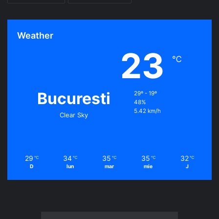
Weather
23
℃
Bucuresti
29º - 19º
48%
5.42 km/h
Clear Sky
29
34
35
35
32
℃
℃
℃
℃
℃
D
lun
mar
mie
J