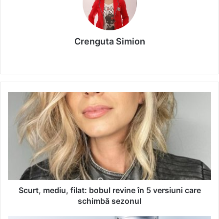
Crenguta Simion
We
bsi
te
S
c
u
r
t
,
m
e
d
i
Scurt, mediu, filat: bobul revine în 5 versiuni care
u
schimbă sezonul
,