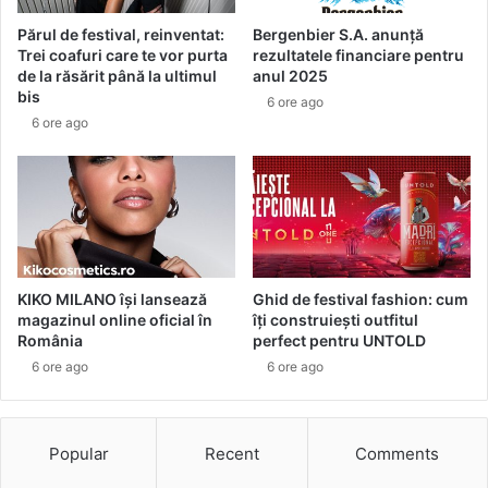
r
r
Părul de festival, reinventat:
Bergenbier S.A. anunță
s
u
Trei coafuri care te vor purta
rezultatele financiare pentru
i
t
de la răsărit până la ultimul
anul 2025
u
i
bis
6 ore ago
n
n
6 ore ago
i
a
c
d
a
e
r
s
e
k
s
i
c
n
h
c
KIKO MILANO își lansează
Ghid de festival fashion: cum
i
a
magazinul online oficial în
îți construiești outfitul
m
r
România
perfect pentru UNTOLD
b
e
6 ore ago
6 ore ago
ă
a
s
v
e
e
z
Popular
Recent
Comments
r
o
i