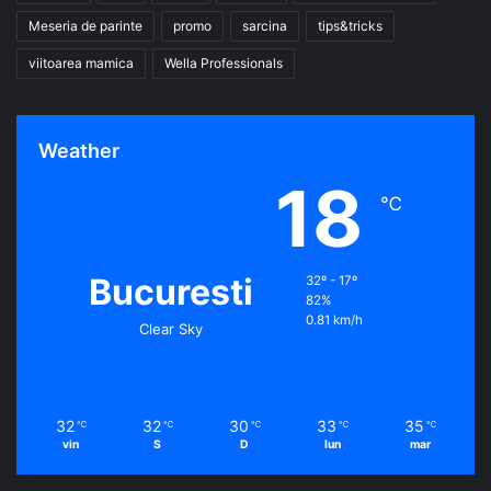
Meseria de parinte
promo
sarcina
tips&tricks
viitoarea mamica
Wella Professionals
Weather
18
℃
Bucuresti
32º - 17º
82%
0.81 km/h
Clear Sky
32
32
30
33
35
℃
℃
℃
℃
℃
vin
S
D
lun
mar