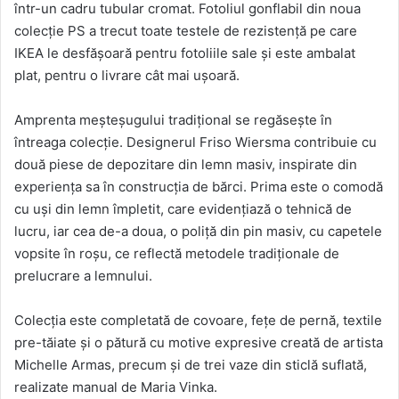
într-un cadru tubular cromat. Fotoliul gonflabil din noua
colecție PS a trecut toate testele de rezistență pe care
IKEA le desfășoară pentru fotoliile sale și este ambalat
plat, pentru o livrare cât mai ușoară.
Amprenta meșteșugului tradițional se regăsește în
întreaga colecție. Designerul Friso Wiersma contribuie cu
două piese de depozitare din lemn masiv, inspirate din
experiența sa în construcția de bărci. Prima este o comodă
cu uși din lemn împletit, care evidențiază o tehnică de
lucru, iar cea de-a doua, o poliță din pin masiv, cu capetele
vopsite în roșu, ce reflectă metodele tradiționale de
prelucrare a lemnului.
Colecția este completată de covoare, fețe de pernă, textile
pre-tăiate și o pătură cu motive expresive creată de artista
Michelle Armas, precum și de trei vaze din sticlă suflată,
realizate manual de Maria Vinka.