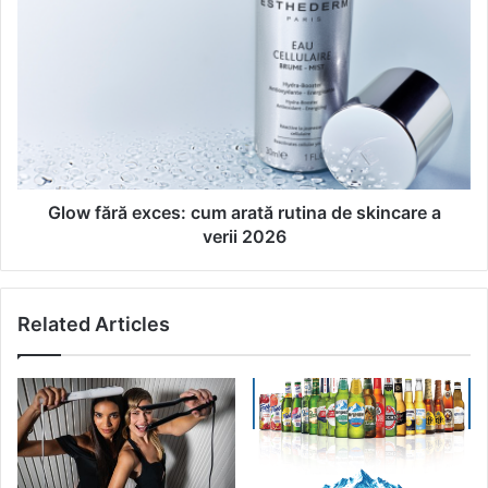
f
G
i
l
l
o
a
w
t
f
:
ă
b
r
o
ă
b
e
u
x
Glow fără exces: cum arată rutina de skincare a
l
c
verii 2026
r
e
e
s
v
:
Related Articles
i
c
n
u
e
m
î
a
n
r
5
a
v
t
e
ă