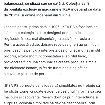
balansează, se pliază sau se cațără. Colecția va fi
disponibilă exclusiv în magazinele IKEA începând cu data
de 20 mai și online începând din 3 iunie.
Lansată pentru prima dată în 1995, IKEA PS a fost încă de
la început colecția în care designul democratic se
regăsește în cea mai dinamică și creativă expresie a sa.
Pentru această ediție, doisprezece designeri au primit un
brief deschis pentru a interpreta designul scandinav în stil
propriu, explorând funcționalitatea și spiritul ludic,
provocarea fiind una comună: să creeze produse simple,
dar niciodată banale, la fel de funcționale pe cât de
amuzante și pline de personalitate.
„IKEA PS pornește de la ideea că simplitatea nu trebuie să
fie plictisitoare, ci poate evidenția designul în forma sa cea
mai pură și captivantă. Ne-am dorit ca prin interacțiune și
surpriză, această simplitate să devină descoperire, prin