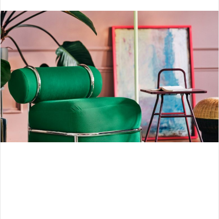
e
n
d
a
n
e
m
a
i
l