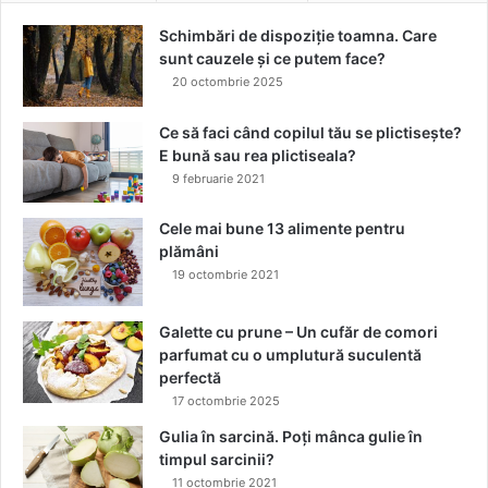
n
i
u
2
Schimbări de dispoziție toamna. Care
l
0
sunt cauzele și ce putem face?
2
20 octombrie 2025
6
Ce să faci când copilul tău se plictisește?
E bună sau rea plictiseala?
9 februarie 2021
Cele mai bune 13 alimente pentru
plămâni
19 octombrie 2021
Galette cu prune – Un cufăr de comori
parfumat cu o umplutură suculentă
perfectă
17 octombrie 2025
Gulia în sarcină. Poți mânca gulie în
timpul sarcinii?
11 octombrie 2021