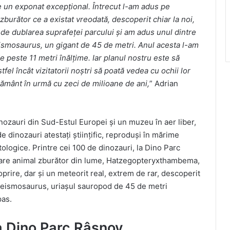
e un exponat excep
țional. Întrecut l-am adus pe
rător ce a existat vreodată, descoperit chiar la noi,
 de dublarea suprafeței parcului și am adus unul dintre
Seismosaurus, un gigant de 45 de metri. Anul acesta l-am
 peste 11 metri înălțime. Iar planul nostru este să
fel încât vizitatorii noș
tri s
ă poată vedea cu ochii lor
 Pămâ
nt
în urmă cu zeci de milioane de ani,
” Adrian
ozauri din Sud-Estul Europei și un muzeu în aer liber,
 dinozauri atestați științific, reproduși în mărime
ologice. Printre cei 100 de dinozauri, la Dino Parc
are animal zburător din lume, Hatzegopteryxthambema,
prire, dar și un meteorit real, extrem de rar, descoperit
pe Seismosaurus, uriașul sauropod de 45 de metri
pas.
a Dino Parc Râșnov