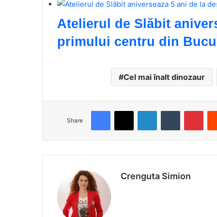
Atelierul de Slăbit anive
primului centru din Bucu
Cel mai înalt dinozaur
Facebook
X
LinkedIn
Tumblr
Pinterest
Share
Crenguta Simion
We
bsi
te