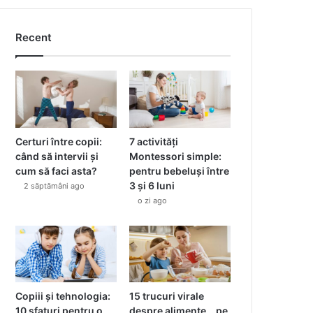
Recent
Certuri între copii:
7 activități
când să intervii și
Montessori simple:
cum să faci asta?
pentru bebeluși între
3 și 6 luni
2 săptămâni ago
o zi ago
Copiii și tehnologia:
15 trucuri virale
10 sfaturi pentru o
despre alimente… pe