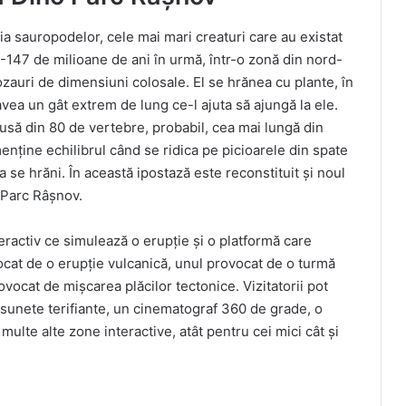
ia sauropodelor, cele mai mari creaturi care au existat
0-147 de milioane de ani în urmă, într-o zonă din nord-
ozauri de dimensiuni colosale. El se hrănea cu plante, în
avea un gât extrem de lung ce-l ajuta să ajungă la ele.
să din 80 de vertebre, probabil, cea mai lungă din
enține echilibrul când se ridica pe picioarele din spate
 se hrăni. În această ipostază este reconstituit și noul
o Parc Râșnov.
teractiv ce simulează o erupție și o platformă care
ocat de o erupție vulcanică, unul provocat de o turmă
ocat de mișcarea plăcilor tectonice. Vizitatorii pot
 sunete terifiante, un cinematograf 360 de grade, o
multe alte zone interactive, atât pentru cei mici cât și