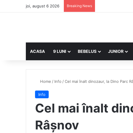
joi, august 6 2026
Breaking News
ACASA
9 LUNI
BEBELUS
JUNIOR
Home
/
Info
/
Cel mai înalt dinozaur, la Dino Parc 
Info
Cel mai înalt din
Râșnov