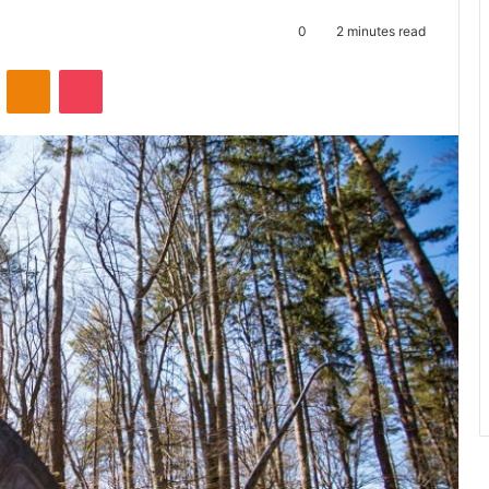
0
2 minutes read
ontakte
Odnoklassniki
Pocket