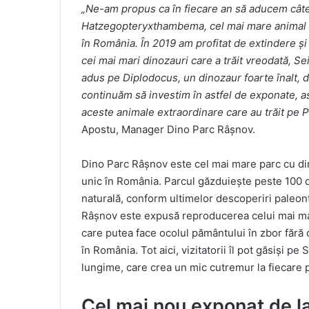
„Ne-am propus ca în fiecare an să aducem câ
t
Hatzegopteryxthambema, cel mai mare animal zbu
în România. În 2019 am profitat de extindere și
cei mai mari dinozauri care a trăit vreodată, 
adus pe Diplodocus, un dinozaur foarte înalt, de
continuăm să investim în astfel de exponate, ast
aceste animale extraordinare care au trăit pe
Apostu, Manager Dino Parc Râșnov.
Dino Parc Râșnov este cel mai mare parc cu din
unic în România. Parcul găzduiește peste 100 de
naturală, conform ultimelor descoperiri paleont
Râșnov este expusă reproducerea celui mai m
care putea face ocolul pământului în zbor fără o
în România. Tot aici, vizitatorii îl pot găsiși 
lungime, care crea un mic cutremur la fiecare 
Cel mai nou exponat de l