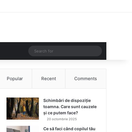
Facebook
Instagram
Log In
Random Article
Sidebar
Random Article
Search
for
Popular
Recent
Comments
Schimbări de dispoziție
toamna. Care sunt cauzele
și ce putem face?
20 octombrie 2025
Ce să faci când copilul tău