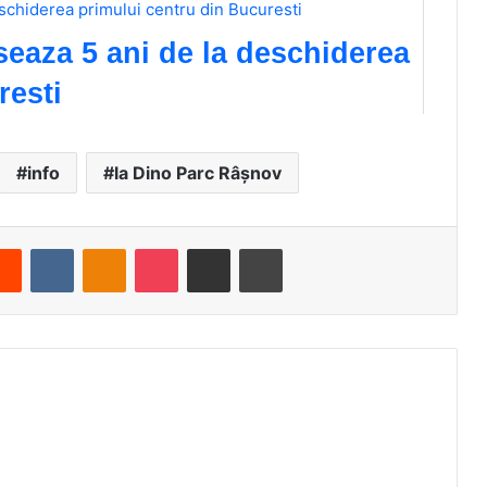
rseaza 5 ani de la deschiderea
resti
info
la Dino Parc Râșnov
Reddit
VKontakte
Odnoklassniki
Pocket
Share via Email
Print