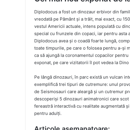
Diplodocus a fost un dinozaur erbivor din famil
vreodată pe Pământ și a trăit, mai exact, cu 15
vestul Americii actuale, intens populată cu din
special cu frunzele din copaci, iar pentru asta 
Diplodocus avea și o coadă foarte lungă, compu
toate timpurile, pe care o folosea pentru a-și m
ca să ajungă la coronamentul copacilor pentru a
exponat, pe care vizitatorii îl pot vedea la Din
Pe lângă dinozauri, în parc există un vulcan in
exemplifică trei tipuri de cutremure: unul prov
de Seismosauri care aleargă și un cutremur prov
descoperiși 5 dinozauri animatronici care scot
fereastră interactivă cu realitate augmentată și 
pentru adulți.
Articole asemanatoare: