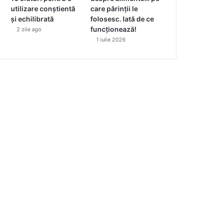
utilizare conștientă
care părinții le
și echilibrată
folosesc. Iată de ce
funcționează!
2 zile ago
1 iulie 2026