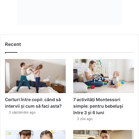
Recent
Certuri între copii: când să
7 activități Montessori
intervii și cum să faci asta?
simple: pentru bebeluși
între 3 și 6 luni
3 săptămâni ago
3 zile ago