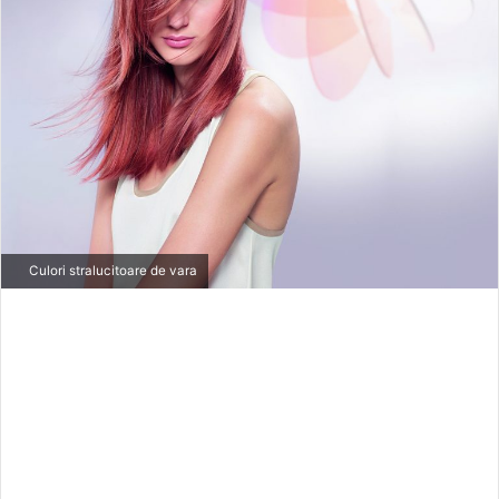
m
a
i
l
Culori stralucitoare de vara