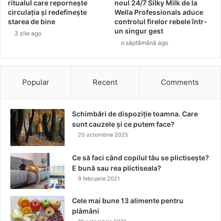
e
ritualul care repornește
noul 24/7 Silky Milk de la
?
circulația și redefinește
Wella Professionals aduce
starea de bine
controlul firelor rebele într-
un singur gest
3 zile ago
o săptămână ago
Popular
Recent
Comments
Schimbări de dispoziție toamna. Care
sunt cauzele și ce putem face?
20 octombrie 2025
Ce să faci când copilul tău se plictisește?
E bună sau rea plictiseala?
9 februarie 2021
Cele mai bune 13 alimente pentru
plămâni