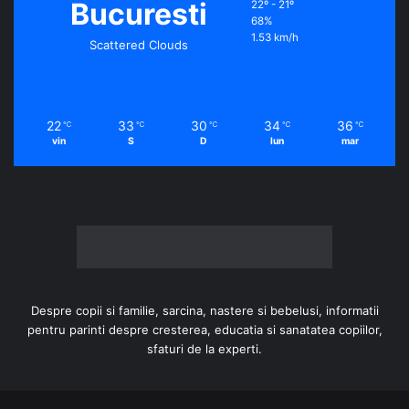
Bucuresti
22º - 21º
68%
1.53 km/h
Scattered Clouds
22
33
30
34
36
℃
℃
℃
℃
℃
vin
S
D
lun
mar
Despre copii si familie, sarcina, nastere si bebelusi, informatii
pentru parinti despre cresterea, educatia si sanatatea copiilor,
sfaturi de la experti.