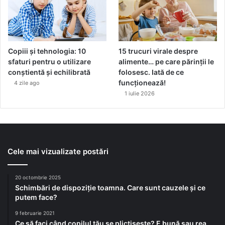
Copiii și tehnologia: 10
15 trucuri virale despre
sfaturi pentru o utilizare
alimente… pe care părinții le
conștientă și echilibrată
folosesc. Iată de ce
funcționează!
4 zile ago
1 iulie 2026
Cele mai vizualizate postări
20 octombrie 2025
Schimbări de dispoziție toamna. Care sunt cauzele și ce
putem face?
9 februarie 2021
Ce să faci când copilul tău se plictisește? E bună sau rea