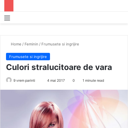
Menu
S
Home
/
Feminin
/
Frumusete si ingrijire
Frumusete si ingrijire
Culori stralucitoare de vara
9 vrem parinti
S
4 mai 2017
0
1 minute read
e
n
d
a
n
e