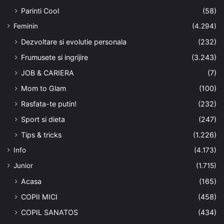
Parinti Cool
(58)
Feminin
(4.294)
Dezvoltare si evolutie personala
(232)
Frumusete si ingrijire
(3.243)
JOB & CARIERA
(7)
Mom to Glam
(100)
Rasfata-te putin!
(232)
Sport si dieta
(247)
Tips & tricks
(1.226)
Info
(4.173)
Junior
(1.715)
Acasa
(165)
COPII MICI
(458)
COPIL SANATOS
(434)