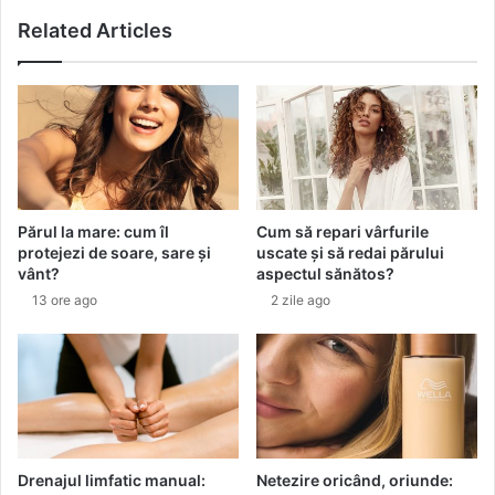
l
Related Articles
p
e
n
t
r
u
a
-
l
Părul la mare: cum îl
Cum să repari vârfurile
f
protejezi de soare, sare și
uscate și să redai părului
e
vânt?
aspectul sănătos?
r
13 ore ago
2 zile ago
i
d
e
r
u
p
e
r
Drenajul limfatic manual:
Netezire oricând, oriunde: