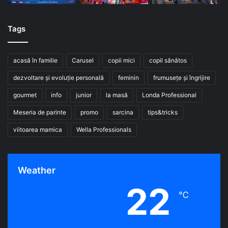
Tags
acasă în familie
Carusel
copii mici
copil sănătos
dezvoltare și evoluție personală
feminin
frumusețe și îngrijire
gourmet
info
junior
la masă
Londa Professional
Meseria de parinte
promo
sarcina
tips&tricks
viitoarea mamica
Wella Professionals
Weather
22
℃