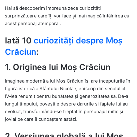
Hai să descoperim împreună zece curiozități
surprinzătoare care îți vor face și mai magică întâlnirea cu
acest personaj atemporal.
Iată 10
curiozități despre Moș
Crăciun
:
1. Originea lui Moș Crăciun
Imaginea modernă a lui Moș Crăciun își are începuturile în
figura istorică a Sfântului Nicolae, episcop din secolul al
IV‑lea renumit pentru bunătatea și generozitatea sa. De‑a
lungul timpului, poveștile despre darurile și faptele lui au
evoluat, transformându‑se treptat în personajul mitic și
jovial pe care îl cunoaștem astăzi.
2. Versiunea globală a lui Moș