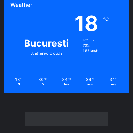
Weather
18
℃
Bucuresti
18º - 17º
76%
1.55 km/h
Scattered Clouds
18
30
34
36
34
℃
℃
℃
℃
℃
S
D
lun
mar
mie