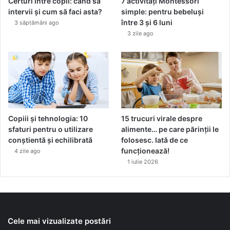
Certuri între copii: când să
7 activități Montessori
intervii și cum să faci asta?
simple: pentru bebeluși
între 3 și 6 luni
3 săptămâni ago
3 zile ago
Copiii și tehnologia: 10
15 trucuri virale despre
sfaturi pentru o utilizare
alimente… pe care părinții le
conștientă și echilibrată
folosesc. Iată de ce
funcționează!
4 zile ago
1 iulie 2026
Cele mai vizualizate postări