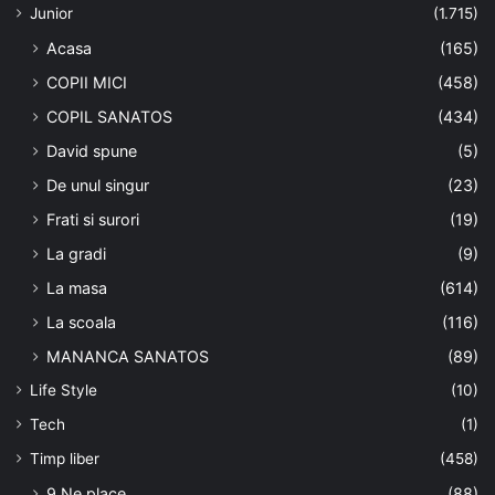
Junior
(1.715)
Acasa
(165)
COPII MICI
(458)
COPIL SANATOS
(434)
David spune
(5)
De unul singur
(23)
Frati si surori
(19)
La gradi
(9)
La masa
(614)
La scoala
(116)
MANANCA SANATOS
(89)
Life Style
(10)
Tech
(1)
Timp liber
(458)
9 Ne place
(88)