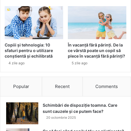
i
t
o
a
d
l
i
i
h
e
n
i
i
î
Copiii și tehnologia: 10
În vacanță fără părinți. De la
t
n
sfaturi pentru o utilizare
ce vârstă poate un copil să
p
conștientă și echilibrată
plece în vacanță fără părinți?
r
4 zile ago
5 zile ago
e
p
a
r
Popular
Recent
Comments
a
t
e
Schimbări de dispoziție toamna. Care
l
sunt cauzele și ce putem face?
e
20 octombrie 2025
d
e