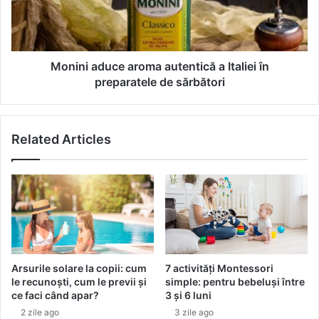
n
i
t
a
r
d
u
u
u
c
Monini aduce aroma autentică a Italiei în
n
e
preparatele de sărbători
t
a
e
r
n
o
Related Articles
c
m
a
a
l
a
m
u
,
t
l
e
u
n
m
t
i
i
Arsurile solare la copii: cum
7 activități Montessori
n
c
le recunoști, cum le previi și
simple: pentru bebeluși între
o
ă
ce faci când apar?
3 și 6 luni
s
a
2 zile ago
3 zile ago
ș
I