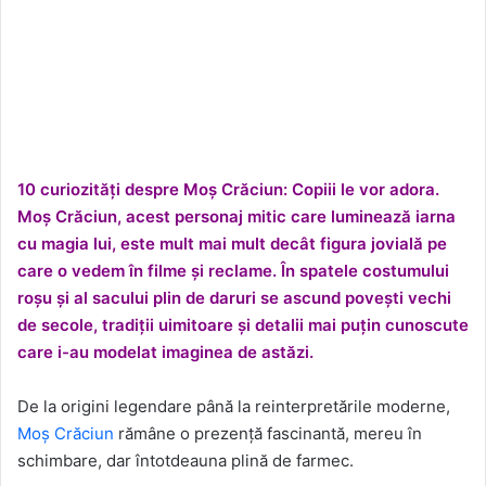
10 curiozități despre Moș Crăciun: Copiii le vor adora.
Moș Crăciun, acest personaj mitic care luminează iarna
cu magia lui, este mult mai mult decât figura jovială pe
care o vedem în filme și reclame. În spatele costumului
roșu și al sacului plin de daruri se ascund povești vechi
de secole, tradiții uimitoare și detalii mai puțin cunoscute
care i-au modelat imaginea de astăzi.
De la origini legendare până la reinterpretările moderne,
Moș Crăciun
rămâne o prezență fascinantă, mereu în
schimbare, dar întotdeauna plină de farmec.