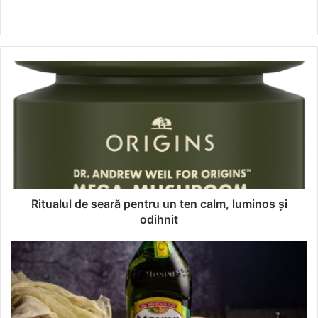
We
bsi
te
R
i
t
u
a
l
u
l
d
e
Ritualul de seară pentru un ten calm, luminos și
s
odihnit
e
a
M
r
o
ă
n
p
i
e
n