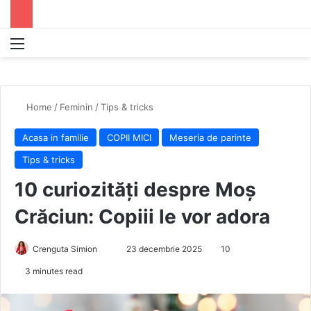
Menu
S
Home
/
Feminin
/
Tips & tricks
Acasa in familie
COPII MICI
Meseria de parinte
Tips & tricks
10 curiozități despre Moș
Crăciun: Copiii le vor adora
Crenguta Simion
S
23 decembrie 2025
10
e
3 minutes read
n
d