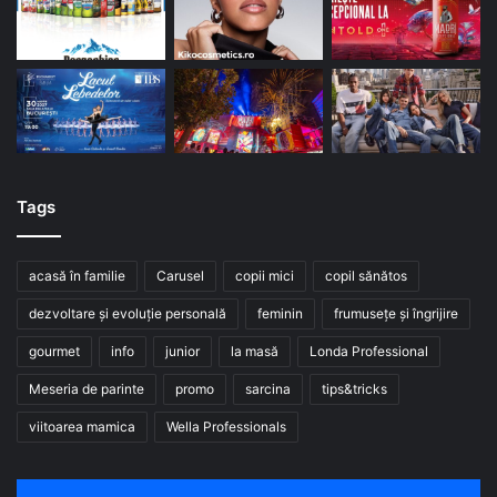
Tags
acasă în familie
Carusel
copii mici
copil sănătos
dezvoltare și evoluție personală
feminin
frumusețe și îngrijire
gourmet
info
junior
la masă
Londa Professional
Meseria de parinte
promo
sarcina
tips&tricks
viitoarea mamica
Wella Professionals