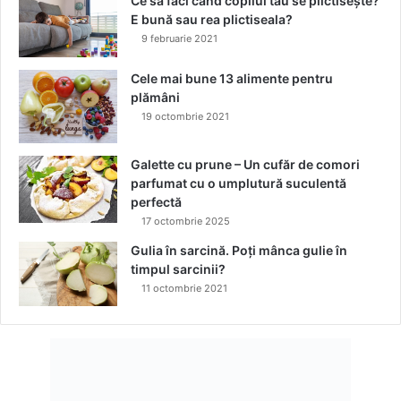
Ce să faci când copilul tău se plictisește?
s
E bună sau rea plictiseala?
ă
9 februarie 2021
r
b
Cele mai bune 13 alimente pentru
ă
plămâni
t
19 octombrie 2021
o
r
i
Galette cu prune – Un cufăr de comori
parfumat cu o umplutură suculentă
perfectă
17 octombrie 2025
Gulia în sarcină. Poți mânca gulie în
timpul sarcinii?
11 octombrie 2021