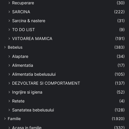
Recuperare
(30)
SARCINA
(222)
Sarcina & nastere
(31)
TO DO LIST
(9)
VIITOAREA MAMICA
(191)
Bebelus
(383)
Alaptare
(34)
Alimentatia
(17)
Alimentatia bebelusului
(105)
DEZVOLTARE SI COMPORTAMENT
(137)
Ingrijire si igiena
(52)
Retete
(4)
Sanatatea bebelusului
(128)
Familie
(1.920)
Acasa in familie
(332)