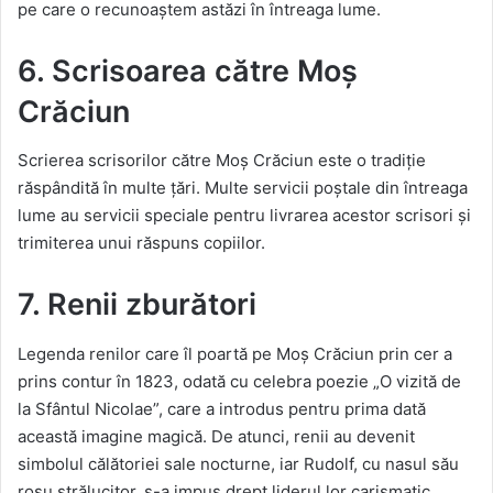
pe care o recunoaștem astăzi în întreaga lume.
6. Scrisoarea către Moș
Crăciun
Scrierea scrisorilor către Moș Crăciun este o tradiție
răspândită în multe țări. Multe servicii poștale din întreaga
lume au servicii speciale pentru livrarea acestor scrisori și
trimiterea unui răspuns copiilor.
7. Renii zburători
Legenda renilor care îl poartă pe Moș Crăciun prin cer a
prins contur în 1823, odată cu celebra poezie „O vizită de
la Sfântul Nicolae”, care a introdus pentru prima dată
această imagine magică. De atunci, renii au devenit
simbolul călătoriei sale nocturne, iar Rudolf, cu nasul său
roșu strălucitor, s-a impus drept liderul lor carismatic,