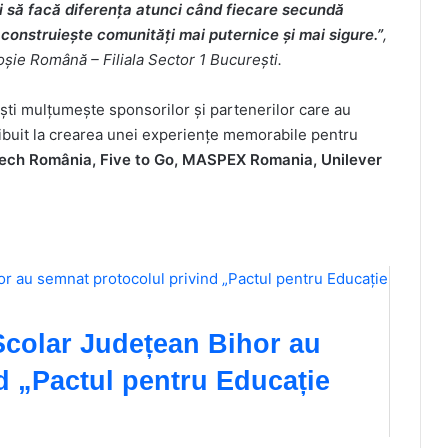
 și să facă diferența atunci când fiecare secundă
construiește comunități mai puternice și mai sigure.”
,
șie Română – Filiala Sector 1 București.
ti mulțumește sponsorilor și partenerilor care au
ibuit la crearea unei experiențe memorabile pentru
tech România, Five to Go,
MASPEX Romania
, Unilever
Școlar Județean Bihor au
d „Pactul pentru Educație