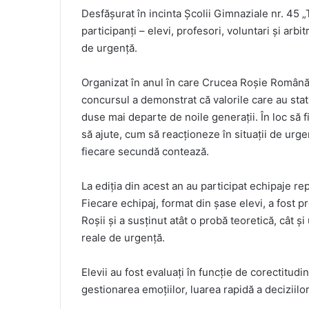
Desfășurat în incinta Școlii Gimnaziale nr. 45 
participanți – elevi, profesori, voluntari și arbit
de urgență.
Organizat în anul în care Crucea Roșie Română 
concursul a demonstrat că valorile care au stat
duse mai departe de noile generații. În loc să f
să ajute, cum să reacționeze în situații de urgen
fiecare secundă contează.
La ediția din acest an au participat echipaje re
Fiecare echipaj, format din șase elevi, a fost pr
Roșii și a susținut atât o probă teoretică, cât și
reale de urgență.
Elevii au fost evaluați în funcție de corectitud
gestionarea emoțiilor, luarea rapidă a deciziilor