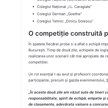
Colegiul Național „I.L. Caragiale”
Colegiul German „Goethe”
Colegiul Tehnic „Dinicu Golescu”
O competiție construită p
În spatele fiecărei probe s-a aflat o echipă imp
București. Timp de două zile, echipele de logisti
realizarea unor scenarii cât mai apropiate de rea
competiției.
Un rol esențial l-au avut și profesorii coordona
participante, precum și gazda evenimentului, Ș
„În aceste două zile am văzut sute de tineri 
responsabilitate, spirit de echipă, empatie și d
de clasamente, adevărata valoare a concursul