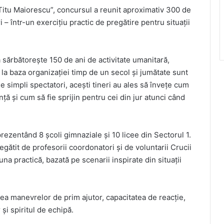
„Titu Maiorescu”, concursul a reunit aproximativ 300 de
ri – într-un exercițiu practic de pregătire pentru situații
sărbătorește 150 de ani de activitate umanitară,
 la baza organizației timp de un secol și jumătate sunt
ie simpli spectatori, acești tineri au ales să învețe cum
ță și cum să fie sprijin pentru cei din jur atunci când
prezentând 8 școli gimnaziale și 10 licee din Sectorul 1.
egătit de profesorii coordonatori și de voluntarii Crucii
 una practică, bazată pe scenarii inspirate din situații
inea manevrelor de prim ajutor, capacitatea de reacție,
 și spiritul de echipă.