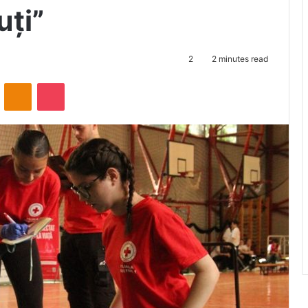
uți”
2
2 minutes read
ontakte
Odnoklassniki
Pocket