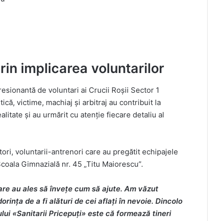
rin implicarea voluntarilor
resionantă de voluntari ai Crucii Roșii Sector 1
că, victime, machiaj și arbitraj au contribuit la
litate și au urmărit cu atenție fiecare detaliu al
tori, voluntarii-antrenori care au pregătit echipajele
coala Gimnazială nr. 45 „Titu Maiorescu”.
care au ales să învețe cum să ajute. Am văzut
orința de a fi alături de cei aflați în nevoie. Dincolo
ui «Sanitarii Pricepuți» este că formează tineri