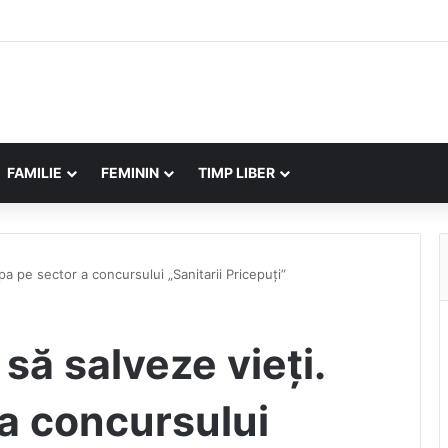
FAMILIE
FEMININ
TIMP LIBER
apa pe sector a concursului „Sanitarii Pricepuți”
 să salveze vieți.
 a concursului