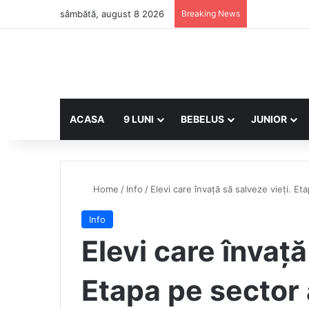
sâmbătă, august 8 2026
Breaking News
ACASA
9 LUNI
BEBELUS
JUNIOR
Home
/
Info
/
Elevi care învață să salveze vieți. Et
Info
Elevi care învață
Etapa pe sector