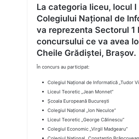
La categoria liceu, locul I
Colegiului Național de In
va reprezenta Sectorul 1 
concursului ce va avea loc
Cheile Grădiștei, Brașov.
În concurs au participat:
Colegiul Național de Informatică „Tudor V
Liceul Teoretic „Jean Monnet”
Școala Europeană București
Colegiul Național „Ion Neculce”
Liceul Teoretic „George Călinescu”
Colegiul Economic „Virgil Madgearu”
Colegiul Național „Constantin Brâncovea