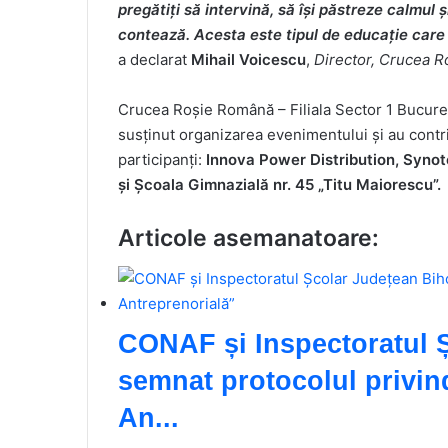
pregătiți să intervină, să își păstreze calmul
contează. Acesta este tipul de educație care 
a declarat
Mihail Voicescu
,
Director, Crucea Ro
Crucea Roșie Română – Filiala Sector 1 Bucureș
susținut organizarea evenimentului și au contr
participanți:
Innova Power Distribution, Syno
și Școala Gimnazială nr. 45 „Titu Maiorescu”.
Articole asemanatoare:
CONAF și Inspectoratul 
semnat protocolul privin
An...