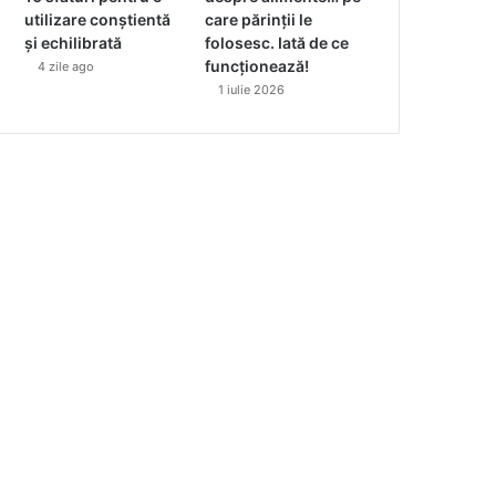
utilizare conștientă
care părinții le
și echilibrată
folosesc. Iată de ce
funcționează!
4 zile ago
1 iulie 2026