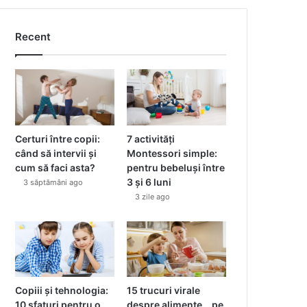
Recent
Certuri între copii:
7 activități
când să intervii și
Montessori simple:
cum să faci asta?
pentru bebeluși între
3 și 6 luni
3 săptămâni ago
3 zile ago
Copiii și tehnologia:
15 trucuri virale
10 sfaturi pentru o
despre alimente… pe