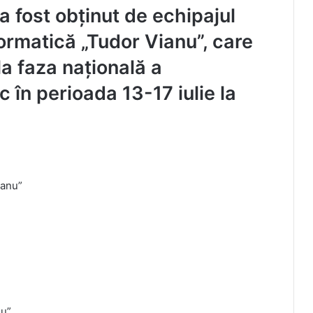
 a fost obținut de echipajul
formatică „Tudor Vianu”, care
la faza națională a
 în perioada 13-17 iulie la
ianu”
nu”