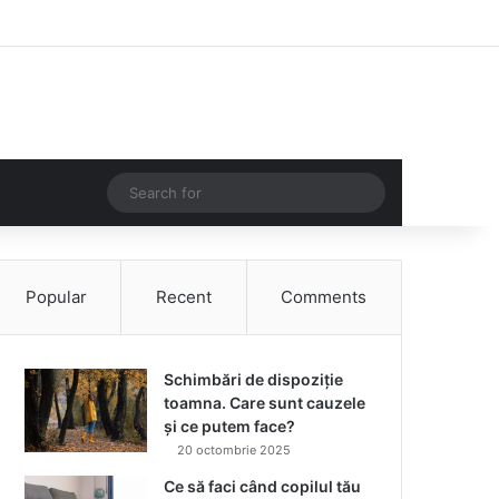
Facebook
Instagram
Log In
Random Article
Sidebar
Random Article
Search
for
Popular
Recent
Comments
Schimbări de dispoziție
toamna. Care sunt cauzele
și ce putem face?
20 octombrie 2025
Ce să faci când copilul tău