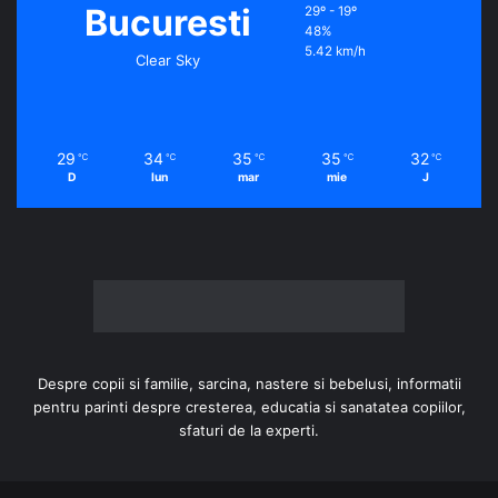
Bucuresti
29º - 19º
48%
5.42 km/h
Clear Sky
29
34
35
35
32
℃
℃
℃
℃
℃
D
lun
mar
mie
J
Despre copii si familie, sarcina, nastere si bebelusi, informatii
pentru parinti despre cresterea, educatia si sanatatea copiilor,
sfaturi de la experti.