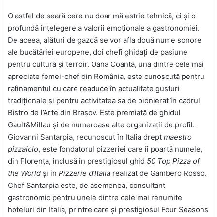
O astfel de seară cere nu doar măiestrie tehnică, ci și o
profundă înțelegere a valorii emoționale a gastronomiei.
De aceea, alături de gazdă se vor afla două nume sonore
ale bucătăriei europene, doi chefi ghidați de pasiune
pentru cultură și terroir. Oana Coantă, una dintre cele mai
apreciate femei-chef din România, este cunoscută pentru
rafinamentul cu care readuce în actualitate gusturi
tradiționale și pentru activitatea sa de pionierat în cadrul
Bistro de l’Arte din Brașov. Este premiată de ghidul
Gault&Millau și de numeroase alte organizații de profil.
Giovanni Santarpia, recunoscut în Italia drept
maestro
pizzaiolo
, este fondatorul pizzeriei care îi poartă numele,
din Florența, inclusă în prestigiosul ghid
50 Top Pizza of
the World
și în
Pizzerie d’Italia
realizat de Gambero Rosso.
Chef Santarpia este, de asemenea, consultant
gastronomic pentru unele dintre cele mai renumite
hoteluri din Italia, printre care și prestigiosul Four Seasons