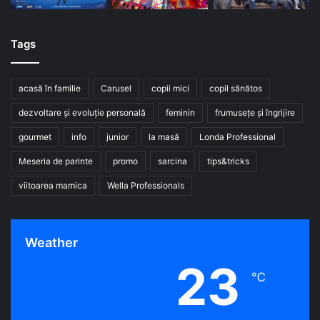
Tags
acasă în familie
Carusel
copii mici
copil sănătos
dezvoltare și evoluție personală
feminin
frumusețe și îngrijire
gourmet
info
junior
la masă
Londa Professional
Meseria de parinte
promo
sarcina
tips&tricks
viitoarea mamica
Wella Professionals
Weather
23
℃