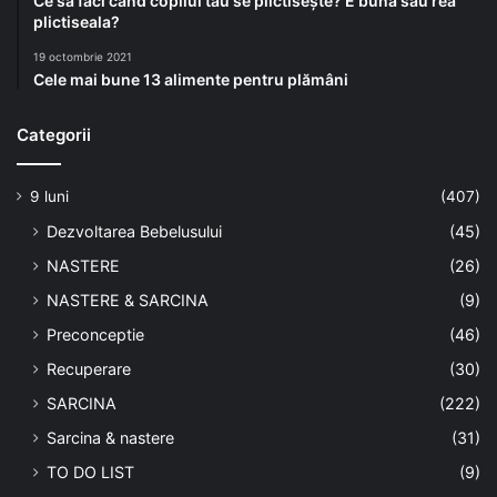
Ce să faci când copilul tău se plictisește? E bună sau rea
plictiseala?
19 octombrie 2021
Cele mai bune 13 alimente pentru plămâni
Categorii
9 luni
(407)
Dezvoltarea Bebelusului
(45)
NASTERE
(26)
NASTERE & SARCINA
(9)
Preconceptie
(46)
Recuperare
(30)
SARCINA
(222)
Sarcina & nastere
(31)
TO DO LIST
(9)