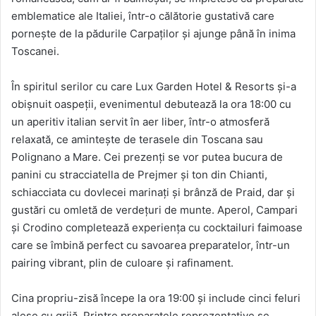
emblematice ale Italiei, într-o călătorie gustativă care
pornește de la pădurile Carpaților și ajunge până în inima
Toscanei.
În spiritul serilor cu care Lux Garden Hotel & Resorts și-a
obișnuit oaspeții, evenimentul debutează la ora 18:00 cu
un aperitiv italian servit în aer liber, într-o atmosferă
relaxată, ce amintește de terasele din Toscana sau
Polignano a Mare. Cei prezenți se vor putea bucura de
panini cu stracciatella de Prejmer și ton din Chianti,
schiacciata cu dovlecei marinați și brânză de Praid, dar și
gustări cu omletă de verdețuri de munte. Aperol, Campari
și Crodino completează experiența cu cocktailuri faimoase
care se îmbină perfect cu savoarea preparatelor, într-un
pairing vibrant, plin de culoare și rafinament.
Cina propriu-zisă începe la ora 19:00 și include cinci feluri
alese cu grijă. Printre preparatele reprezentative se