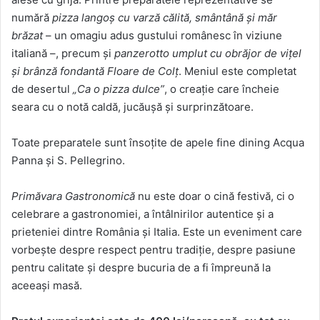
numără
pizza langoș cu varză călită, smântână și măr
brăzat
– un omagiu adus gustului românesc în viziune
italiană –, precum și
panzerotto umplut cu obrăjor de vițel
și brânză fondantă Floare de Colț
. Meniul este completat
de desertul
„Ca o pizza dulce”
, o creație care încheie
seara cu o notă caldă, jucăușă și surprinzătoare.
Toate preparatele sunt însoțite de apele fine dining Acqua
Panna și S. Pellegrino.
Primăvara Gastronomică
nu este doar o cină festivă, ci o
celebrare a gastronomiei, a întâlnirilor autentice și a
prieteniei dintre România și Italia. Este un eveniment care
vorbește despre respect pentru tradiție, despre pasiune
pentru calitate și despre bucuria de a fi împreună la
aceeași masă.