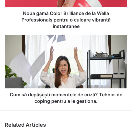
ă
C
o
Noua gamă Color Brilliance de la Wella
l
Professionals pentru o culoare vibrantă
o
instantanee
r
B
C
r
u
i
m
l
s
l
ă
i
d
a
e
n
p
c
ă
e
ș
Cum să depășești momentele de criză? Tehnici de
d
e
coping pentru a le gestiona.
e
ș
l
t
a
i
W
Related Articles
m
e
o