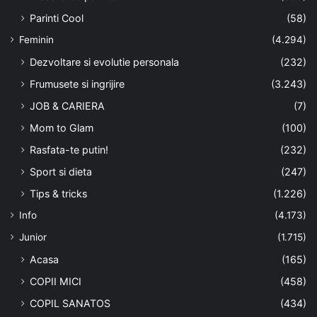
Parinti Cool
(58)
Feminin
(4.294)
Dezvoltare si evolutie personala
(232)
Frumusete si ingrijire
(3.243)
JOB & CARIERA
(7)
Mom to Glam
(100)
Rasfata-te putin!
(232)
Sport si dieta
(247)
Tips & tricks
(1.226)
Info
(4.173)
Junior
(1.715)
Acasa
(165)
COPII MICI
(458)
COPIL SANATOS
(434)