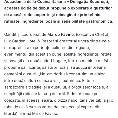
Accademia della Cucina Italiana – Delegația București,
această ediție de debut propune o explorare a gusturilor
de acasă, redescoperite și reimaginate prin tehnici
rafinate, ingrediente locale și sensibilitate gastronomică.
Gândit și coordonat de
Marco Favino
, Executive Chef al
Lux Garden Hotel & Resort și creator al unora dintre cele
mai apreciate experiențe culinare din regiune,
evenimentul din acest an pune laolaltă ingrediente, rețete
și povești din două culturi bogate, într-un meniu care își
propune să încânte, să surprindă și să aducă împreună
oameni și gusturi. „Ne-am dorit să construim un dialog
între două culturi culinare vii și autentice. Este o
sărbătoare a tradiției și a gustului, a produselor locale, a
simplității ridicate la rang de artă. E despre cum pot
coexista, în aceeași seară, o pizza napolitană veritabilă și o
tobă de casă cu sos verde de leuștean și capere din
leurdă”, afirmă Marco Favino.