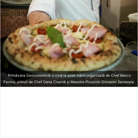
Primăvara Gastronomică: o cină la șase mâini organizată de Chef Marco
Favino, alături de Chef Oana Coantă și Maestro Pizzaiolo Giovanni Santarpia