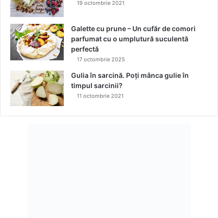
a
t
19 octombrie 2021
n
i
t
o
Galette cu prune – Un cufăr de comori
a
n
parfumat cu o umplutură suculentă
n
a
perfectă
e
.
17 octombrie 2025
e
Gulia în sarcină. Poți mânca gulie în
timpul sarcinii?
11 octombrie 2021