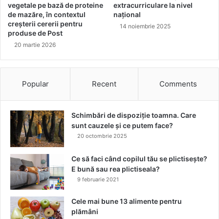
u
vegetale pe bază de proteine
extracurriculare la nivel
i
de mazăre, în contextul
național
o
d
creșterii cererii pentru
c
e
14 noiembrie 2025
produse de Post
u
c
20 martie 2026
l
o
o
p
a
i
r
n
Popular
Recent
Comments
e
g
v
p
i
e
Schimbări de dispoziție toamna. Care
b
n
sunt cauzele și ce putem face?
r
t
20 octombrie 2025
a
r
n
u
t
Ce să faci când copilul tău se plictisește?
a
ă
E bună sau rea plictiseala?
l
i
9 februarie 2021
e
n
g
s
e
Cele mai bune 13 alimente pentru
t
s
plămâni