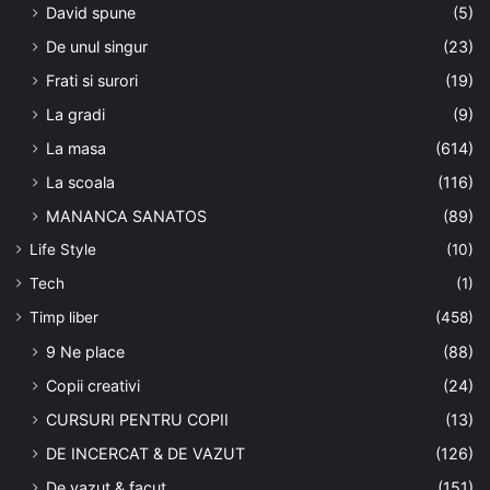
David spune
(5)
De unul singur
(23)
Frati si surori
(19)
La gradi
(9)
La masa
(614)
La scoala
(116)
MANANCA SANATOS
(89)
Life Style
(10)
Tech
(1)
Timp liber
(458)
9 Ne place
(88)
Copii creativi
(24)
CURSURI PENTRU COPII
(13)
DE INCERCAT & DE VAZUT
(126)
De vazut & facut
(151)