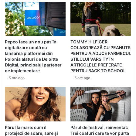
c
i
a
m
r
a
e
g
î
i
ț
e
Pepco face un nou pas în
TOMMY HILFIGER
i
î
digitalizare odată cu
COLABOREAZĂ CU PEANUTS
r
n
lansarea platformei din
PENTRU A ADUCE FARMECUL
e
P
Polonia alături de Deloitte
STILULUI VARSITY ÎN
v
a
Digital, principalul partener
ARTICOLELE PREFERATE
o
r
de implementare
PENTRU BACK TO SCHOOL
l
k
5 ore ago
6 ore ago
u
L
ț
a
i
k
o
e
n
S
e
h
a
o
z
p
Părul la mare: cum îl
Părul de festival, reinventat:
ă
protejezi de soare, sare și
Trei coafuri care te vor purta
p