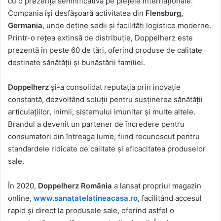
cu o prezență semnificativă pe piețele internaționale.
Compania își desfășoară activitatea din
Flensburg,
Germania
, unde deține sedii și facilități logistice moderne.
Printr-o rețea extinsă de distribuție, Doppelherz este
prezentă în peste 60 de țări, oferind produse de calitate
destinate sănătății și bunăstării familiei.
Doppelherz
și-a consolidat reputația prin inovație
constantă, dezvoltând soluții pentru susținerea sănătății
articulațiilor, inimii, sistemului imunitar și multe altele.
Brandul a devenit un partener de încredere pentru
consumatori din întreaga lume, fiind recunoscut pentru
standardele ridicate de calitate și eficacitatea produselor
sale.
În 2020,
Doppelherz România
a lansat propriul magazin
online,
www.sanatatelatineacasa.ro
, facilitând accesul
rapid și direct la produsele sale, oferind astfel o