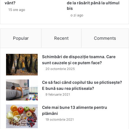
vânt?
de la răsărit până la ultimul
l
i
bis
o
n
15 ore ago
o
o zi ago
g
k
C
-
e
u
n
Popular
Recent
Comments
l
t
e
r
Schimbări de dispoziție toamna. Care
sunt cauzele și ce putem face?
20 octombrie 2025
Ce să faci când copilul tău se plictisește?
E bună sau rea plictiseala?
9 februarie 2021
Cele mai bune 13 alimente pentru
plămâni
19 octombrie 2021