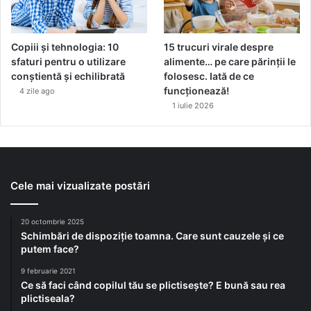
Copiii și tehnologia: 10
15 trucuri virale despre
sfaturi pentru o utilizare
alimente… pe care părinții le
conștientă și echilibrată
folosesc. Iată de ce
funcționează!
4 zile ago
1 iulie 2026
Cele mai vizualizate postări
20 octombrie 2025
Schimbări de dispoziție toamna. Care sunt cauzele și ce
putem face?
9 februarie 2021
Ce să faci când copilul tău se plictisește? E bună sau rea
plictiseala?