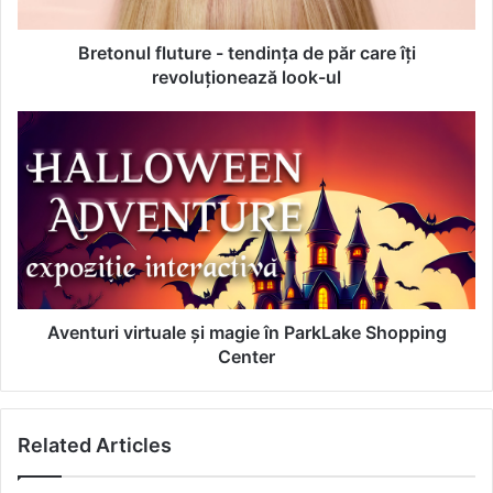
l
f
l
Bretonul fluture - tendința de păr care îți
u
revoluționează look-ul
t
u
A
r
v
e
e
-
n
t
t
e
u
n
r
d
i
i
v
n
i
Aventuri virtuale și magie în ParkLake Shopping
ț
r
Center
a
t
d
u
e
a
Related Articles
p
l
ă
e
r
ș