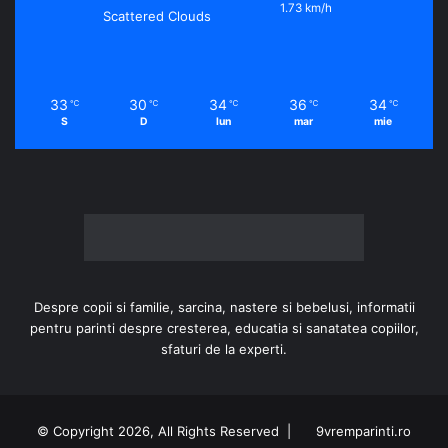
1.73 km/h
Scattered Clouds
33
30
34
36
34
℃
℃
℃
℃
℃
S
D
lun
mar
mie
Despre copii si familie, sarcina, nastere si bebelusi, informatii
pentru parinti despre cresterea, educatia si sanatatea copiilor,
sfaturi de la experti.
© Copyright 2026, All Rights Reserved |
9vremparinti.ro