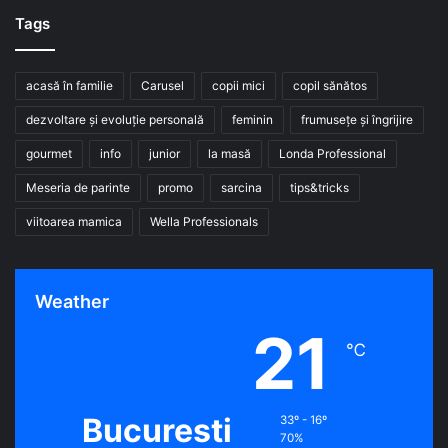
Tags
acasă în familie
Carusel
copii mici
copil sănătos
dezvoltare și evoluție personală
feminin
frumusețe și îngrijire
gourmet
info
junior
la masă
Londa Professional
Meseria de parinte
promo
sarcina
tips&tricks
viitoarea mamica
Wella Professionals
Weather
21
℃
Bucuresti
33º - 16º
70%