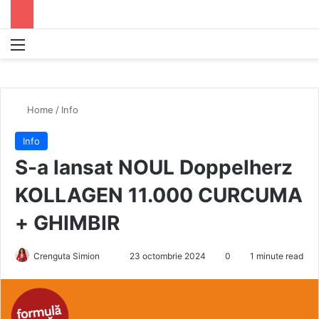
Menu
S
Home
/
Info
Info
S-a lansat NOUL Doppelherz
KOLLAGEN 11.000 CURCUMA
+ GHIMBIR
Crenguta Simion
S
23 octombrie 2024
0
1 minute read
e
n
d