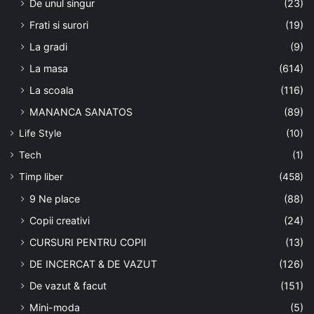
De unul singur
(23)
Frati si surori
(19)
La gradi
(9)
La masa
(614)
La scoala
(116)
MANANCA SANATOS
(89)
Life Style
(10)
Tech
(1)
Timp liber
(458)
9 Ne place
(88)
Copii creativi
(24)
CURSURI PENTRU COPII
(13)
DE INCERCAT & DE VAZUT
(126)
De vazut & facut
(151)
Mini-moda
(5)