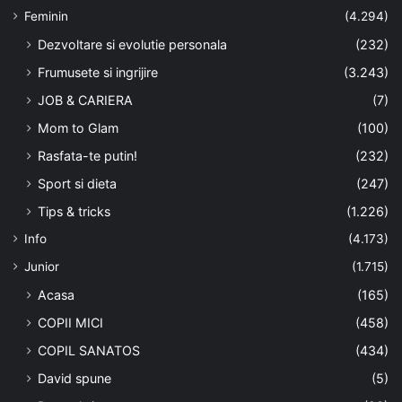
Feminin
(4.294)
Dezvoltare si evolutie personala
(232)
Frumusete si ingrijire
(3.243)
JOB & CARIERA
(7)
Mom to Glam
(100)
Rasfata-te putin!
(232)
Sport si dieta
(247)
Tips & tricks
(1.226)
Info
(4.173)
Junior
(1.715)
Acasa
(165)
COPII MICI
(458)
COPIL SANATOS
(434)
David spune
(5)