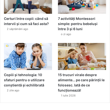
Certuri între copii: când să
7 activități Montessori
intervii și cum să faci asta?
simple: pentru bebeluși
între 3 și 6 luni
2 săptămâni ago
o zi ago
Copiii și tehnologia: 10
15 trucuri virale despre
sfaturi pentru o utilizare
alimente… pe care părinții le
conștientă și echilibrată
folosesc. Iată de ce
funcționează!
2 zile ago
1 iulie 2026