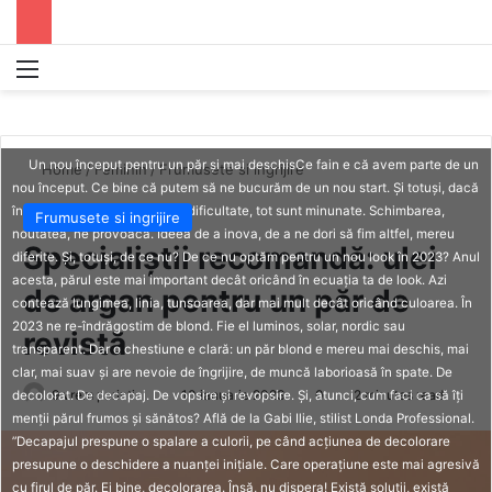
Menu
S
Un nou început pentru un păr și mai deschisCe fain e că avem parte de un
Home
/
Feminin
/
Frumusete si ingrijire
nou început. Ce bine că putem să ne bucurăm de un nou start. Și totuși, dacă
începuturile ne pun un pic în dificultate, tot sunt minunate. Schimbarea,
Frumusete si ingrijire
noutatea, ne provoacă. Ideea de a inova, de a ne dori să fim altfel, mereu
Specialiștii recomandă: ulei
diferite. Și, totuși, de ce nu? De ce nu optăm pentru un nou look în 2023? Anul
acesta, părul este mai important decât oricând în ecuația ta de look. Azi
de argan pentru un păr de
contează lungimea, linia, tunsoarea, dar mai mult decât oricând culoarea. În
2023 ne re-îndrăgostim de blond. Fie el luminos, solar, nordic sau
revistă
transparent. Dar o chestiune e clară: un păr blond e mereu mai deschis, mai
clar, mai suav și are nevoie de îngrijire, de muncă laborioasă în spate. De
9 vrem parinti
S
10 ianuarie 2023
0
2 minutes read
decolorat. De decapaj. De vopsire și revopsire. Și, atunci, cum faci ca să îți
menții părul frumos și sănătos? Află de la Gabi Ilie, stilist Londa Professional.
e
”Decapajul prespune o spalare a culorii, pe când acțiunea de decolorare
n
presupune o deschidere a nuanței inițiale. Care operațiune este mai agresivă
d
cu firul de păr. Ei bine, decolorarea. Însă, nu dispera! Există soluții, există