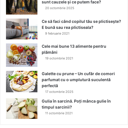
sunt cauzele și ce putem face?
L
20 octombrie 2025
I
Ș
T
Ce să faci când copilul tău se plictisește?
I
E bună sau rea plictiseala?
I
9 februarie 2021
A
C
Cele mai bune 13 alimente pentru
E
plămâni
L
19 octombrie 2021
E
I
Galette cu prune – Un cufăr de comori
D
parfumat cu o umplutură suculentă
E
perfectă
A
17 octombrie 2025
P
A
Gulia în sarcină. Poți mânca gulie în
T
timpul sarcinii?
R
11 octombrie 2021
A
E