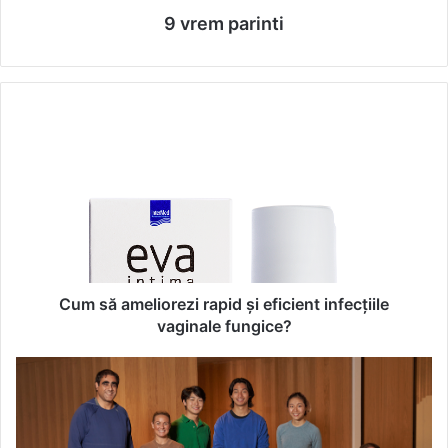
9 vrem parinti
C
u
m
s
ă
a
m
e
l
i
Cum să ameliorezi rapid și eficient infecțiile
o
vaginale fungice?
r
e
T
z
O
i
M
r
M