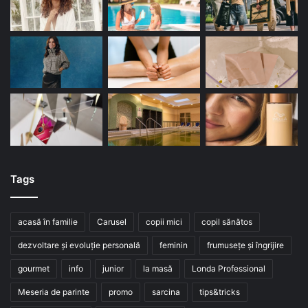
Tags
acasă în familie
Carusel
copii mici
copil sănătos
dezvoltare și evoluție personală
feminin
frumusețe și îngrijire
gourmet
info
junior
la masă
Londa Professional
Meseria de parinte
promo
sarcina
tips&tricks