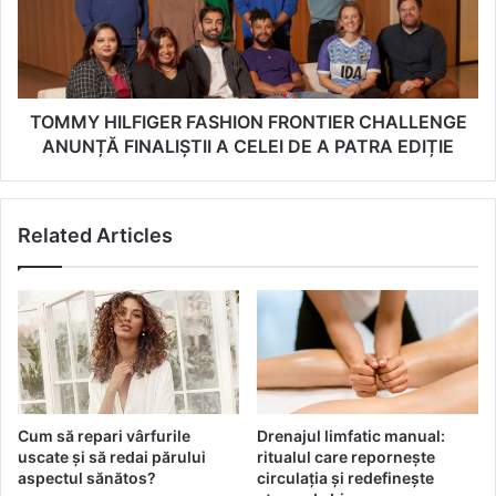
a
Y
p
H
i
I
d
L
ș
F
i
I
TOMMY HILFIGER FASHION FRONTIER CHALLENGE
e
G
ANUNȚĂ FINALIȘTII A CELEI DE A PATRA EDIȚIE
f
E
i
R
c
F
Related Articles
i
A
e
S
n
H
t
I
i
O
n
N
f
F
e
R
c
O
Cum să repari vârfurile
Drenajul limfatic manual:
ț
N
uscate și să redai părului
ritualul care repornește
i
T
aspectul sănătos?
circulația și redefinește
i
I