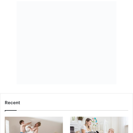
D
I
Ț
I
E
Recent