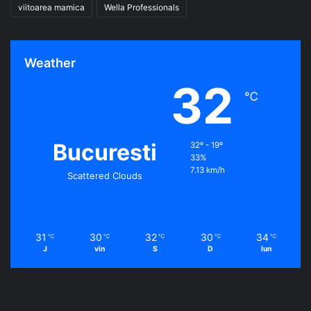
viitoarea mamica
Wella Professionals
Weather
32
℃
Bucuresti
32º - 19º
33%
7.13 km/h
Scattered Clouds
31
30
32
30
34
℃
℃
℃
℃
℃
J
vin
S
D
lun