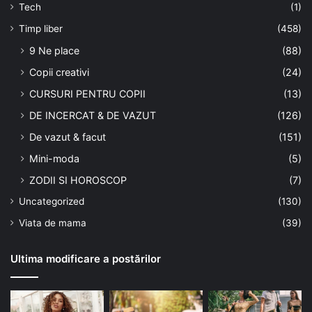
Tech
(1)
Timp liber
(458)
9 Ne place
(88)
Copii creativi
(24)
CURSURI PENTRU COPII
(13)
DE INCERCAT & DE VAZUT
(126)
De vazut & facut
(151)
Mini-moda
(5)
ZODII SI HOROSCOP
(7)
Uncategorized
(130)
Viata de mama
(39)
Ultima modificare a postărilor