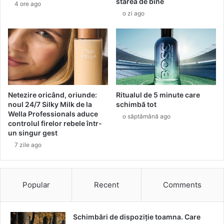
starea de bine
4 ore ago
l
E
o zi ago
e
R
v
C
a
H
g
A
i
L
n
L
a
E
l
N
Netezire oricând, oriunde:
Ritualul de 5 minute care
e
G
noul 24/7 Silky Milk de la
schimbă tot
f
E
Wella Professionals aduce
o săptămână ago
u
controlul firelor rebele într-
A
un singur gest
n
N
g
U
7 zile ago
i
N
c
Ț
e
Ă
Popular
Recent
Comments
?
F
I
N
Schimbări de dispoziție toamna. Care
A