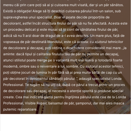
a
mereu căi prin care poți să ai și culoarea mult visată, dar și un păr sănătos.
n
Există o obligație! Alege să îți deschizi culoarea părului într-un salon, sub
e
supravegherea unui specialist. Doar el poate decide proporțiile de
m
decolorant, astfel încât structura firului de păr să nu fie afectată. Acesta este
un procedeu delicat și este musai să ții cont de sănătatea firului de păr,
a
adică să nu îl arzi doar de dragul de a-l avea deschis. Un mare plus, față de
i
vopseaua de păr destinată blondului, este că acesta: cu ajutorul tehnicilor
l
de decolorare și decapaj, poți obține o deschidere considerabil mai mare. „Ia
aminte: dacă tipul și calitatea firulului tău de păr nu permite un decapaj,
atunci stilistul poate merge pe o variantă mult mai lejeră și totodată foarte
modernă, ombre sau o reiventare a lui, sombre. Cu ajutorul acestor tehnici,
poți obține jocuri de lumina în păr fără să ai prea multe bătăi de cap cu un
păr decolorat în detrimentul sănătații părului .”, adaugă specialistul Londa
Professional. Te rugăm să nu uiți că, după ce părul a trecut printr-un proces
de decolorare sau decapaj, el necesită o atenție sporită și produse special
create. Cea mai indicată gamă pentru îngrijirea părului este cea de la Londa
Professional, Visible Repair, balsamul de păr, șamponul, dar mai ales masca
puternic reparatoare.