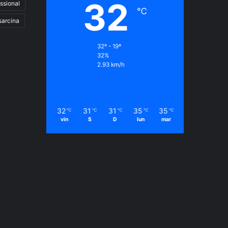
32
ssional
℃
sarcina
32º - 19º
32%
2.93 km/h
32
31
31
35
35
℃
℃
℃
℃
℃
vin
S
D
lun
mar