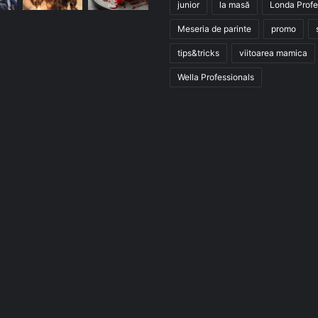
junior
la masă
Londa Profe
Meseria de parinte
promo
tips&tricks
viitoarea mamica
Wella Professionals