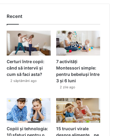
Recent
Certuri între copii:
7 activități
când să intervii și
Montessori simple:
cum să faci asta?
pentru bebeluși între
3 și 6 luni
2 săptămâni ago
2 zile ago
Copiii și tehnologia:
15 trucuri virale
10 sfaturi pentru o
despre alimente… pe