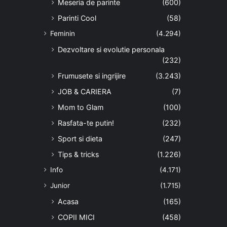
Meseria de parinte
(600)
Parinti Cool
(58)
Feminin
(4.294)
Dezvoltare si evolutie personala
(232)
Frumusete si ingrijire
(3.243)
JOB & CARIERA
(7)
Mom to Glam
(100)
Rasfata-te putin!
(232)
Sport si dieta
(247)
Tips & tricks
(1.226)
Info
(4.171)
Junior
(1.715)
Acasa
(165)
COPII MICI
(458)