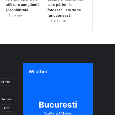
utilizare conștientă
care părinții le
și echilibrată
folosesc. Iată de ce
funcționează!
3 zile ago
1 iulie 2026
Weather
pii mici
feminin
Bucuresti
info
Scattered Clouds