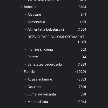
Bebelus
(383)
Alaptare
(34)
Alimentatia
(17)
Alimentatia bebelusului
(105)
DEZVOLTARE SI COMPORTAMENT
(137)
Ingrijire si igiena
(52)
Retete
(4)
Sanatatea bebelusului
(128)
Familie
(1.920)
Acasa in familie
(332)
Gourmet
(760)
Jurnal de vacanta
(33)
Mama si tata
(294)