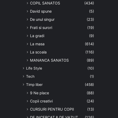
COPIL SANATOS
(434)
David spune
(5)
De unul singur
(23)
Frati si surori
(19)
La gradi
(9)
La masa
(614)
La scoala
(116)
MANANCA SANATOS
(89)
Life Style
(10)
Tech
(1)
Timp liber
(458)
9 Ne place
(88)
Copii creativi
(24)
CURSURI PENTRU COPII
(13)
DE INCERCAT & DE VAZUT
(126)