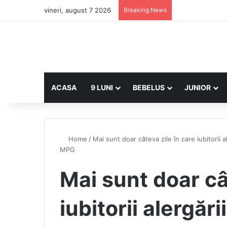
vineri, august 7 2026
Breaking News
ACASA
9 LUNI
BEBELUS
JUNIOR
Home
/
Mai sunt doar câteva zile în care iubitorii
MPG
Mai sunt doar câ
iubitorii alergări