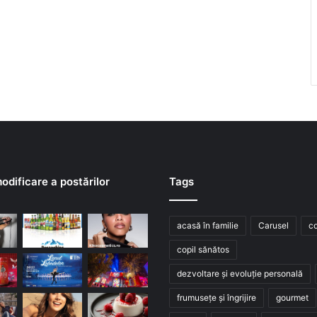
odificare a postărilor
Tags
acasă în familie
Carusel
co
copil sănătos
dezvoltare și evoluție personală
frumusețe și îngrijire
gourmet