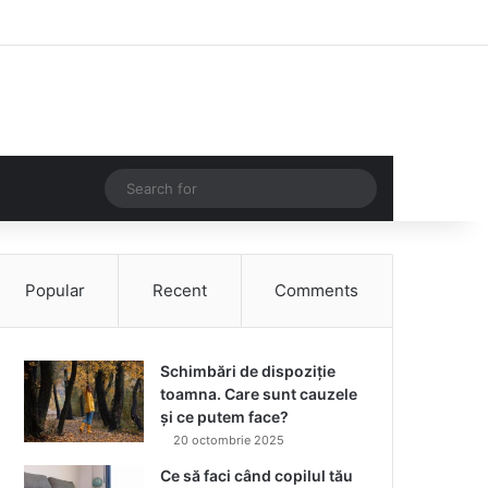
Facebook
Instagram
Log In
Random Article
Sidebar
Random Article
Search
for
Popular
Recent
Comments
Schimbări de dispoziție
toamna. Care sunt cauzele
și ce putem face?
20 octombrie 2025
Ce să faci când copilul tău