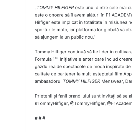
„
TOMMY HILFIGER
este unul dintre cele mai cu
este o onoare să îi avem alături în F1 ACADEMY
Hilfiger este implicat în totalitate în misiunea
sporturile moto, iar platforma lor globală va at
să ajungem la un public nou.”
Tommy Hilfiger continuă să fie lider în cultivar
Formula 1™. Inițiativele anterioare includ crea
găzduirea de spectacole de modă inspirate de 
calitate de partener la mult-așteptatul film Appl
ambasadorul
TOMMY HILFIGER
Menswear, Dam
Prietenii și fanii brand-ului sunt invitați să se
#TommyHilfiger, @TommyHilfiger, @F1Academ
# # #