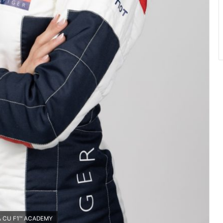
Ă CU F1™ ACADEMY