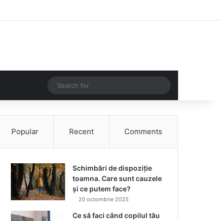
Facebook
Instagram
Log In
Random Article
Sidebar
Random Article
Search
for
Popular
Recent
Comments
Schimbări de dispoziție
toamna. Care sunt cauzele
și ce putem face?
20 octombrie 2025
Ce să faci când copilul tău