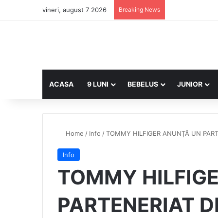
vineri, august 7 2026
Breaking News
ACASA
9 LUNI
BEBELUS
JUNIOR
Home
/
Info
/
TOMMY HILFIGER ANUNȚĂ UN PART
Info
TOMMY HILFIG
PARTENERIAT D