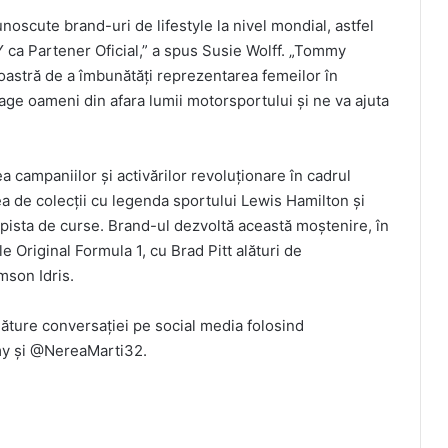
noscute brand-uri de lifestyle la nivel mondial, astfel
 ca Partener Oficial,” a spus Susie Wolff. „Tommy
 noastră de a îmbunătăți reprezentarea femeilor în
rage oameni din afara lumii motorsportului și ne va ajuta
ea campaniilor și activărilor revoluționare în cadrul
rea de colecții cu legenda sportului Lewis Hamilton și
pista de curse. Brand-ul dezvoltă această moștenire, în
e Original Formula 1, cu Brad Pitt alături de
son Idris.
 alăture conversației pe social media folosind
y și @NereaMarti32.