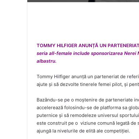
TOMMY HILFIGER ANUN
Ț
Ă
UN PARTENERIAT
seria all-female include sponsorizarea Nerei 
albastru.
Tommy Hilfiger anunță un parteneriat de refe
ajute și să dezvolte tinerele femei pilot, și pen
Bazându-se pe o moștenire de parteneriate in
accelerează folosindu-se de platforma sa global
puternice și să remodeleze universul sportului
este construit pe o viziune comună legată de s
ajungă la nivelurile de elită ale competiției.