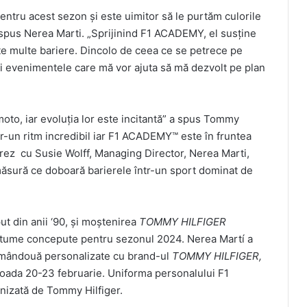
ntru acest sezon și este uimitor să le purtăm culorile
a spus Nerea Marti. „Sprijinind F1 ACADEMY, el susține
te multe bariere. Dincolo de ceea ce se petrece pe
 și evenimentele care mă vor ajuta să mă dezvolt pe plan
moto, iar evoluția lor este incitantă” a spus Tommy
tr-un ritm incredibil iar F1 ACADEMY™ este în fruntea
rez cu Susie Wolff, Managing Director, Nerea Marti,
măsură ce doboară barierele într-un sport dominat de
t din anii ‘90, și moștenirea
TOMMY HILFIGER
ostume concepute pentru sezonul 2024. Nerea Martí a
 amândouă personalizate cu brand-ul
TOMMY HILFIGER,
ioada 20-23 februarie. Uniforma personalului F1
nizată de Tommy Hilfiger.