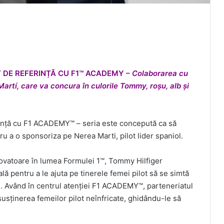
 DE REFERIN
Ț
Ă
CU F1
™ ACADEMY –
Colaborarea cu
Martí, care va concura în culorile Tommy, ro
ș
u, alb
ș
i
rință cu F1 ACADEMY™ – seria este concepută ca să
tru a o sponsoriza pe Nerea Marti, pilot lider spaniol.
ovatoare în lumea Formulei 1™, Tommy Hilfiger
ă pentru a le ajuta pe tinerele femei pilot să se simtă
. Având în centrul atenției F1 ACADEMY™, parteneriatul
usținerea femeilor pilot neînfricate, ghidându-le să