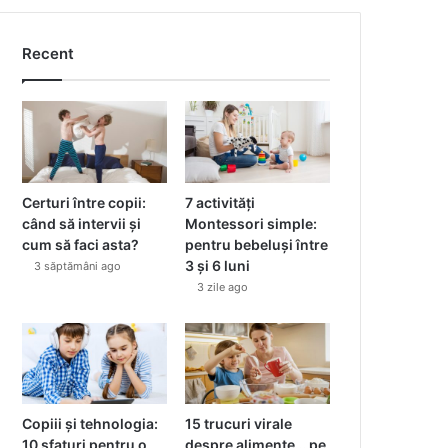
Recent
Certuri între copii:
7 activități
când să intervii și
Montessori simple:
cum să faci asta?
pentru bebeluși între
3 și 6 luni
3 săptămâni ago
3 zile ago
Copiii și tehnologia:
15 trucuri virale
10 sfaturi pentru o
despre alimente… pe