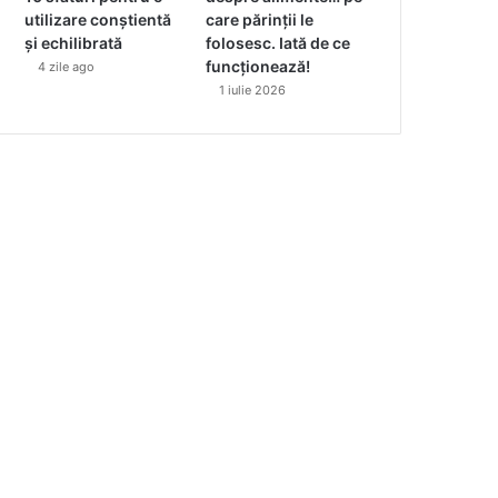
utilizare conștientă
care părinții le
și echilibrată
folosesc. Iată de ce
funcționează!
4 zile ago
1 iulie 2026