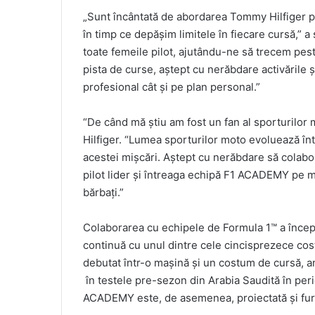
„Sunt încântată de abordarea Tommy Hilfiger pe
în timp ce depășim limitele în fiecare cursă,” 
toate femeile pilot, ajutându-ne să trecem pes
pista de curse, aștept cu nerăbdare activările
profesional cât și pe plan personal.”
“De când mă știu am fost un fan al sporturilor 
Hilfiger. “Lumea sporturilor moto evoluează în
acestei mișcări. Aștept cu nerăbdare să colabo
pilot lider și întreaga echipă F1 ACADEMY pe 
bărbați.”
Colaborarea cu echipele de Formula 1™ a începu
continuă cu unul dintre cele cincisprezece c
debutat într-o mașină și un costum de cursă,
în testele pre-sezon din Arabia Saudită în per
ACADEMY este, de asemenea, proiectată și fur