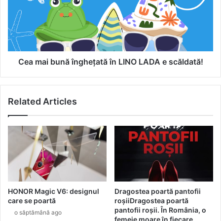
e
a
t
i
e
b
-
u
u
n
n
ă
Cea mai bună înghețată în LINO LADA e scăldată!
g
î
u
n
s
g
Related Articles
t
h
d
e
e
ț
v
a
a
t
r
ă
ă
î
ș
n
i
L
HONOR Magic V6: designul
Dragostea poartă pantofii
d
I
care se poartă
roșiiDragostea poartă
e
N
pantofii roșii. În România, o
o săptămână ago
t
O
femeie moare în fiecare