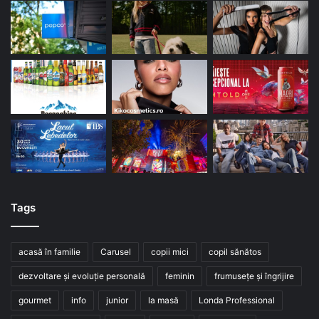
Tags
acasă în familie
Carusel
copii mici
copil sănătos
dezvoltare și evoluție personală
feminin
frumusețe și îngrijire
gourmet
info
junior
la masă
Londa Professional