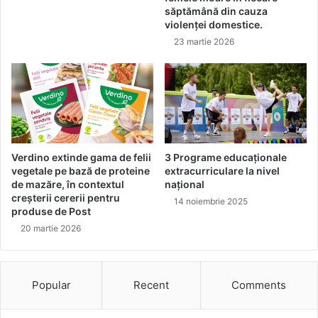
o
L
săptămână din cauza
a
A
violenței domestice.
m
D
23 martie 2026
n
A
ă
e
s
c
ă
l
d
Verdino extinde gama de felii
3 Programe educaționale
a
vegetale pe bază de proteine
extracurriculare la nivel
t
de mazăre, în contextul
național
ă
creșterii cererii pentru
14 noiembrie 2025
!
produse de Post
20 martie 2026
Popular
Recent
Comments