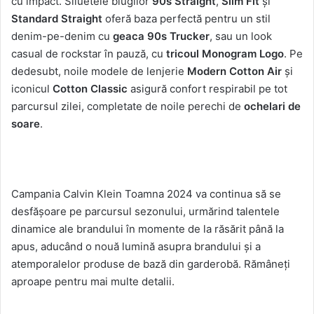
cu impact. Siluetele blugilor
90s Straight
,
Slim Fit
și
Standard Straight
oferă baza perfectă pentru un stil
denim-pe-denim cu
geaca
90s Trucker
, sau un look
casual de rockstar în pauză, cu
tricoul Monogram Logo
. Pe
dedesubt, noile modele de lenjerie
Modern Cotton Air
și
iconicul
Cotton Classic
asigură confort respirabil pe tot
parcursul zilei, completate de noile perechi de
ochelari de
soare
.
Campania Calvin Klein Toamna 2024 va continua să se
desfășoare pe parcursul sezonului, urmărind talentele
dinamice ale brandului în momente de la răsărit până la
apus, aducând o nouă lumină asupra brandului și a
atemporalelor produse de bază din garderobă. Rămâneți
aproape pentru mai multe detalii.