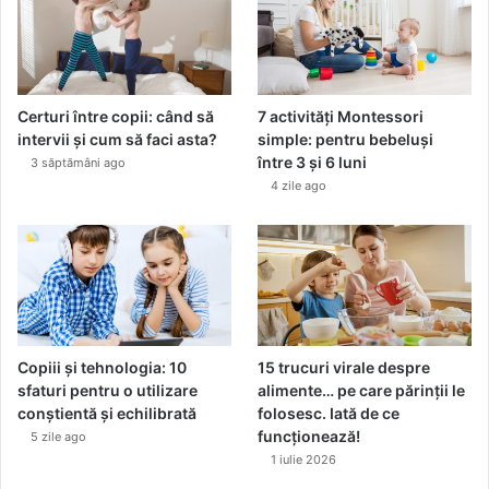
Certuri între copii: când să
7 activități Montessori
intervii și cum să faci asta?
simple: pentru bebeluși
între 3 și 6 luni
3 săptămâni ago
4 zile ago
Copiii și tehnologia: 10
15 trucuri virale despre
sfaturi pentru o utilizare
alimente… pe care părinții le
conștientă și echilibrată
folosesc. Iată de ce
funcționează!
5 zile ago
1 iulie 2026