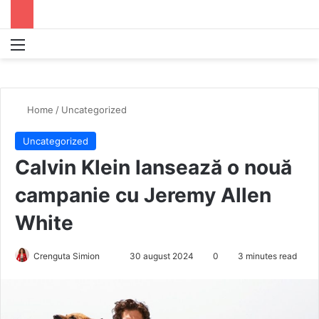
Menu
S
Home
/
Uncategorized
Uncategorized
Calvin Klein lansează o nouă
campanie cu Jeremy Allen
White
Crenguta Simion
S
30 august 2024
0
3 minutes read
e
n
d