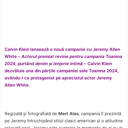
Calvin Klein lansează o nouă campanie cu Jeremy Allen
White –
Actorul premiat revine pentru campania Toamna
2024, purtând denim și lenjerie intimă –
Calvin Klein
dezvăluie una din părțile campaniei sale Toamna 2024,
avându-l ca protagonist pe apreciatul actor Jeremy
Allen White.
Regizată și fotografiată de
Mert Alas
, campania îl prezintă
pe Jeremy întruchipând stilul clasic american și o atitudine
relaxată cool. Jeremy este surprins în momente de zi cu zi,