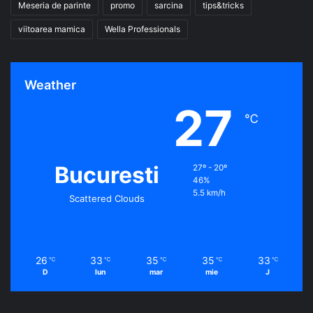
Meseria de parinte
promo
sarcina
tips&tricks
viitoarea mamica
Wella Professionals
Weather
27
℃
Bucuresti
27º - 20º
46%
5.5 km/h
Scattered Clouds
26
33
35
35
33
℃
℃
℃
℃
℃
D
lun
mar
mie
J