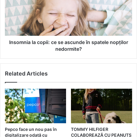
e
o
t
m
u
n
l
i
i
a
m
l
u
a
Insomnia la copii: ce se ascunde în spatele nopților
n
c
nedormite?
i
o
t
p
ă
i
Related Articles
ț
i
i
:
i
c
ș
e
i
s
c
e
h
a
e
s
i
c
Pepco face un nou pas în
TOMMY HILFIGER
a
u
digitalizare odată cu
COLABOREAZĂ CU PEANUTS