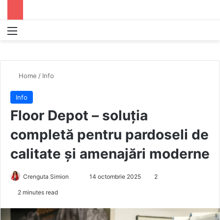
Menu
S
Home
/
Info
Info
Floor Depot – soluția
completă pentru pardoseli de
calitate și amenajări moderne
Crenguta Simion
S
14 octombrie 2025
2
e
2 minutes read
n
d