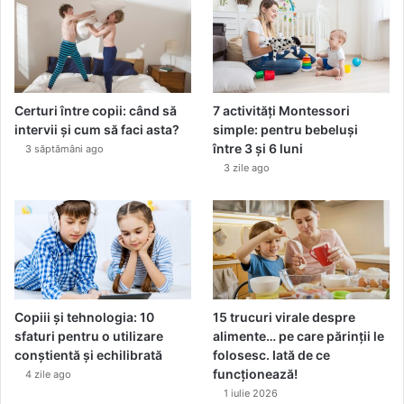
Certuri între copii: când să
7 activități Montessori
intervii și cum să faci asta?
simple: pentru bebeluși
între 3 și 6 luni
3 săptămâni ago
3 zile ago
Copiii și tehnologia: 10
15 trucuri virale despre
sfaturi pentru o utilizare
alimente… pe care părinții le
conștientă și echilibrată
folosesc. Iată de ce
funcționează!
4 zile ago
1 iulie 2026