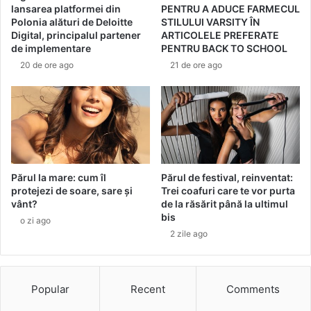
s
n
lansarea platformei din
PENTRU A ADUCE FARMECUL
t
d
Polonia alături de Deloitte
STILULUI VARSITY ÎN
ă
e
Digital, principalul partener
ARTICOLELE PREFERATE
r
î
de implementare
PENTRU BACK TO SCHOOL
i
n
20 de ore ago
21 de ore ago
i
s
d
p
e
a
b
t
i
e
n
l
e
e
n
Părul la mare: cum îl
Părul de festival, reinventat:
protejezi de soare, sare și
Trei coafuri care te vor purta
o
vânt?
de la răsărit până la ultimul
p
bis
ț
o zi ago
2 zile ago
i
l
o
r
Popular
Recent
Comments
n
e