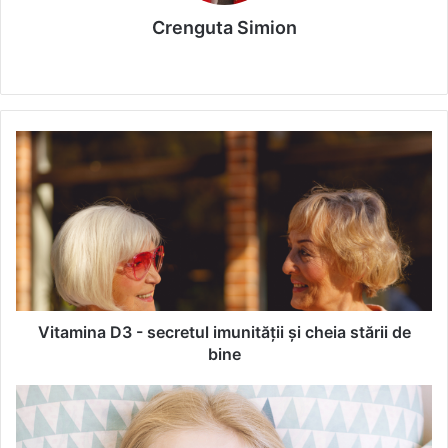
Crenguta Simion
We
bsi
te
V
i
t
a
m
i
n
a
D
3
Vitamina D3 - secretul imunității și cheia stării de
-
bine
s
e
I
c
n
r
s