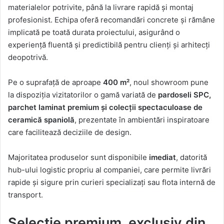
materialelor potrivite, până la livrare rapidă și montaj
profesionist. Echipa oferă recomandări concrete și rămâne
implicată pe toată durata proiectului, asigurând o
experiență fluentă și predictibilă pentru clienți și arhitecți
deopotrivă.
Pe o suprafață de aproape
400 m²
, noul showroom pune
la dispoziția vizitatorilor o gamă variată de
pardoseli SPC,
parchet laminat premium și colecții spectaculoase de
ceramică spaniolă
, prezentate în ambientări inspiratoare
care facilitează deciziile de design.
Majoritatea produselor sunt disponibile
imediat
, datorită
hub-ului logistic propriu al companiei, care permite livrări
rapide și sigure prin curieri specializați sau flota internă de
transport.
Selecție premium, exclusiv din