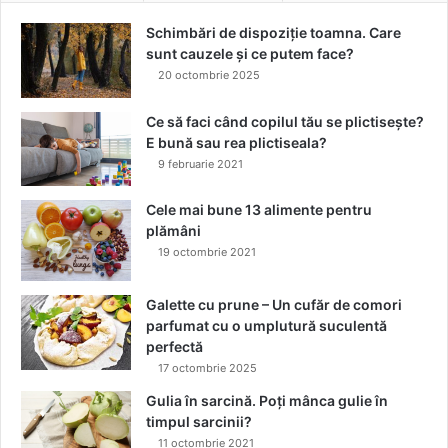
d
Schimbări de dispoziție toamna. Care
o
sunt cauzele și ce putem face?
r
20 octombrie 2025
m
i
Ce să faci când copilul tău se plictisește?
t
E bună sau rea plictiseala?
e
?
9 februarie 2021
Cele mai bune 13 alimente pentru
plămâni
19 octombrie 2021
Galette cu prune – Un cufăr de comori
parfumat cu o umplutură suculentă
perfectă
17 octombrie 2025
Gulia în sarcină. Poți mânca gulie în
timpul sarcinii?
11 octombrie 2021