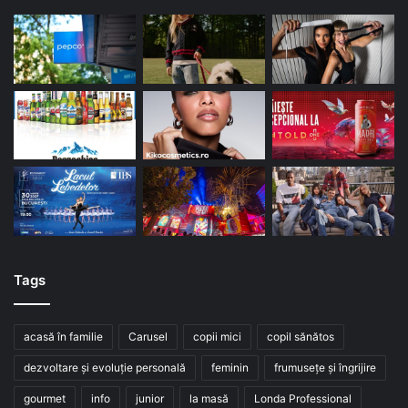
Tags
acasă în familie
Carusel
copii mici
copil sănătos
dezvoltare și evoluție personală
feminin
frumusețe și îngrijire
gourmet
info
junior
la masă
Londa Professional