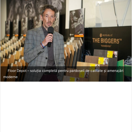
a
n
e
m
a
i
l
Floor Depot – soluția completă pentru pardoseli de calitate și amenajări
moderne