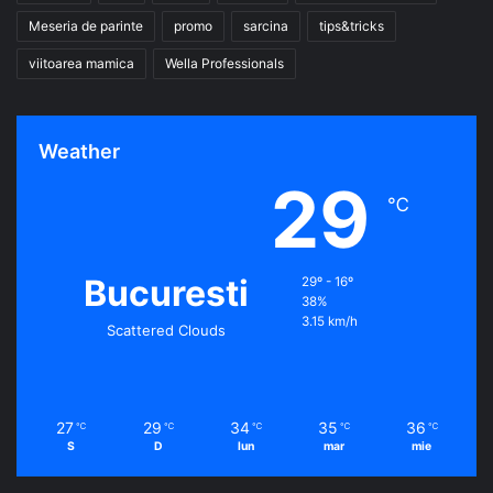
Meseria de parinte
promo
sarcina
tips&tricks
viitoarea mamica
Wella Professionals
Weather
29
℃
Bucuresti
29º - 16º
38%
3.15 km/h
Scattered Clouds
27
29
34
35
36
℃
℃
℃
℃
℃
S
D
lun
mar
mie