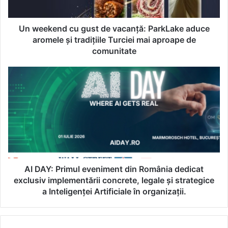
n
d
c
Un weekend cu gust de vacanță: ParkLake aduce
u
aromele și tradițiile Turciei mai aproape de
g
comunitate
u
s
A
t
I
d
D
e
A
v
Y
a
:
c
P
a
r
n
i
ț
m
AI DAY: Primul eveniment din România dedicat
ă
u
exclusiv implementării concrete, legale și strategice
:
l
a Inteligenței Artificiale în organizații.
P
e
a
v
r
e