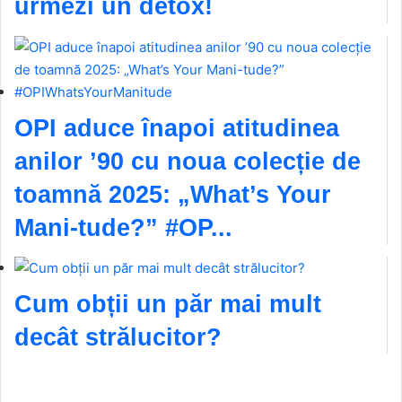
urmezi un detox!
OPI aduce înapoi atitudinea
anilor ’90 cu noua colecție de
toamnă 2025: „What’s Your
Mani-tude?” #OP...
Cum obții un păr mai mult
decât strălucitor?