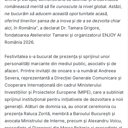
românească merită să fie cunoscute la nivel global. Astăzi,
ne bucurăm să aducem această oportunitate acasă,
oferind tinerilor șansa de a inova și de a se dezvolta chiar
aici, în România”
, a declarat Dr. Tamara Grigore,
fondatoarea Atelierelor Tamarei și organizatorul ENJOY AI
România 2026.
Festivitatea s-a bucurat de prezența și sprijinul unor
personalități marcante din mediul public, asociativ și de
afaceri. Printre invitații de onoare s-a numărat Andreea
Severa, reprezentantă a Direcției Generale Comunicare și
Cooperare Internațională din cadrul Ministerului
Investițiilor și Proiectelor Europene (MIPE), care a subliniat
sprijinul instituțional pentru inițiativele de dezvoltare a noii
generații. Alături de domnia sa, au onorat ceremonia cu
prezența Raluca Zorilă, membră a Baroului București și
avocata Ministrului de Interne, precum și Alexandru Voicu,
președinte al Diasporei din Marea Britanie și președinte al