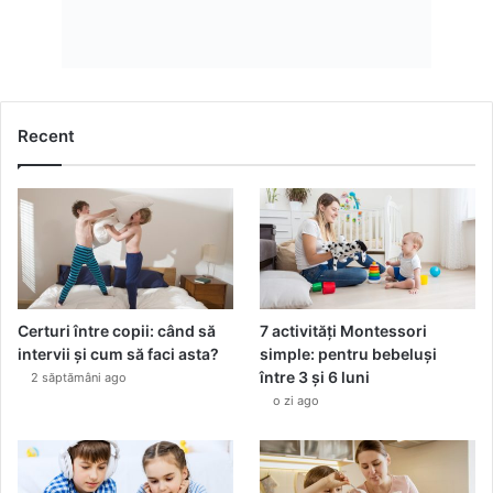
a
t
e
g
i
c
Recent
e
a
I
n
t
e
l
i
Certuri între copii: când să
7 activități Montessori
g
intervii și cum să faci asta?
simple: pentru bebeluși
e
între 3 și 6 luni
n
2 săptămâni ago
ț
o zi ago
e
i
A