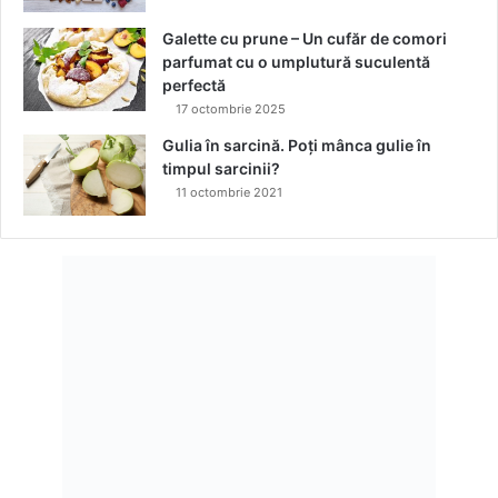
a
i
p
Galette cu prune – Un cufăr de comori
c
e
parfumat cu o umplutură suculentă
o
d
perfectă
n
e
c
17 octombrie 2025
c
r
Gulia în sarcină. Poți mânca gulie în
o
e
timpul sarcinii?
m
t
11 octombrie 2021
u
e
n
,
i
l
t
e
a
g
t
a
e
l
e
ș
i
s
t
r