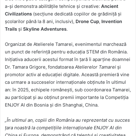
a-și demonstra abilitățile tehnice și creative:
Ancient
Civilizations
(secțiune dedicată copiilor de grădiniță și
școlarilor până la 8 ani, inclusiv),
Drone Cup
,
Invention
Trails
și
Skyline Adventures
.
Organizat de Atelierele Tamarei, evenimentul marchează
un punct de referință pentru educația STEM din România.
Inițiativa aducerii acestui format în țară îi aparține doamnei
Dr. Tamara Grigore, fondatoarea
Atelierelor Tamarei
și
promotor activ al educației digitale. Această premieră vine
ca urmare a succeselor internaționale obținute în ultimul
an: în 2025, echipele românești, sub coordonarea Tamarei,
au participat și au obținut premii importante la Competiția
ENJOY AI din Bosnia și din Shanghai, China.
„În ultimul an, copiii din România au reprezentat cu succes
țara noastră la competițiile internaționale ENJOY AI din
China și Europa, demonstrând că talentul și creativitatea