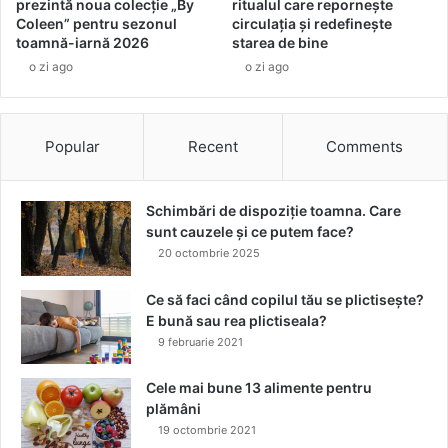
a
prezintă noua colecție „By
ritualul care repornește
d
t
Coleen” pentru sezonul
circulația și redefinește
i
toamnă-iarnă 2026
starea de bine
e
ț
x
o zi ago
o zi ago
i
c
i
l
l
u
e
Popular
Recent
Comments
s
T
i
u
v
r
Schimbări de dispoziție toamna. Care
i
c
sunt cauzele și ce putem face?
m
i
p
20 octombrie 2025
e
l
i
e
Ce să faci când copilul tău se plictisește?
m
m
E bună sau rea plictiseala?
a
e
9 februarie 2021
i
n
a
t
Cele mai bune 13 alimente pentru
p
ă
plămâni
r
r
19 octombrie 2021
o
i