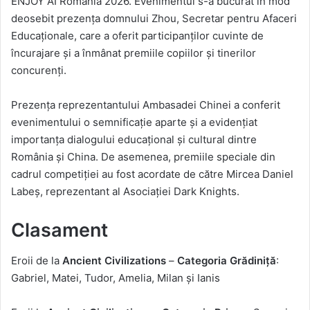
ENJOY AI România 2026. Evenimentul s-a bucurat în mod
deosebit prezența domnului Zhou, Secretar pentru Afaceri
Educaționale, care a oferit participanților cuvinte de
încurajare și a înmânat premiile copiilor și tinerilor
concurenți.
Prezența reprezentantului Ambasadei Chinei a conferit
evenimentului o semnificație aparte și a evidențiat
importanța dialogului educațional și cultural dintre
România și China. De asemenea, premiile speciale din
cadrul competiției au fost acordate de către Mircea Daniel
Labeș, reprezentant al Asociației Dark Knights.
Clasament
Eroii de la
Ancient Civilizations
–
Categoria Grădiniță
:
Gabriel, Matei, Tudor, Amelia, Milan și Ianis