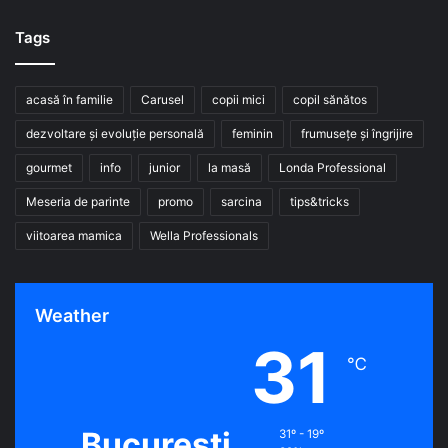
Tags
acasă în familie
Carusel
copii mici
copil sănătos
dezvoltare și evoluție personală
feminin
frumusețe și îngrijire
gourmet
info
junior
la masă
Londa Professional
Meseria de parinte
promo
sarcina
tips&tricks
viitoarea mamica
Wella Professionals
Weather
31
℃
Bucuresti
31º - 19º