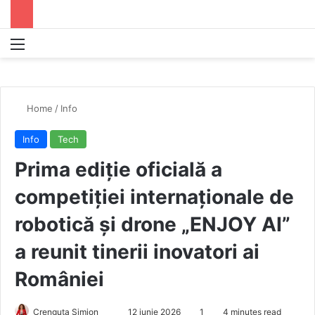
Menu
S
Home
/
Info
Info
Tech
Prima ediție oficială a
competiției internaționale de
robotică și drone „ENJOY AI”
a reunit tinerii inovatori ai
României
Crenguta Simion
S
12 iunie 2026
1
4 minutes read