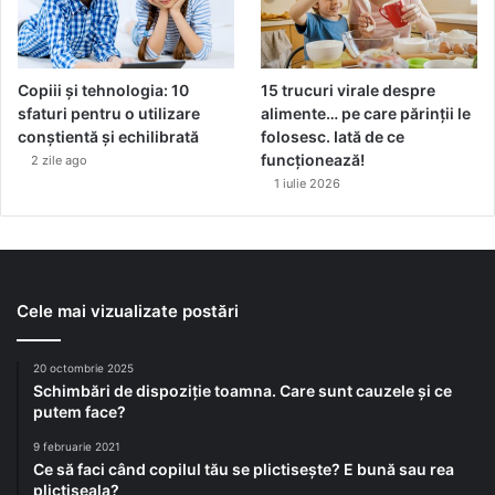
r
t
i
f
Copiii și tehnologia: 10
15 trucuri virale despre
i
sfaturi pentru o utilizare
alimente… pe care părinții le
c
conștientă și echilibrată
folosesc. Iată de ce
i
funcționează!
2 zile ago
a
1 iulie 2026
l
e
î
n
o
r
Cele mai vizualizate postări
g
a
20 octombrie 2025
n
Schimbări de dispoziție toamna. Care sunt cauzele și ce
i
putem face?
z
a
9 februarie 2021
ț
Ce să faci când copilul tău se plictisește? E bună sau rea
i
plictiseala?