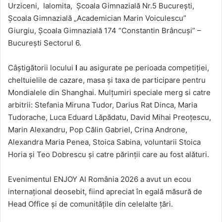
Urziceni, Ialomita, Școala Gimnazială Nr.5 București,
Școala Gimnazială „Academician Marin Voiculescu”
Giurgiu, Școala Gimnazială 174 “Constantin Brâncuși” –
București Sectorul 6.
Câștigătorii locului
I
au asigurate pe perioada competiției,
cheltuielile de cazare, masa și taxa de participare pentru
Mondialele din Shanghai. Mulțumiri speciale merg si catre
arbitrii: Stefania Miruna Tudor, Darius Rat Dinca, Maria
Tudorache, Luca Eduard Lăpădatu, David Mihai Preoțescu,
Marin Alexandru, Pop Călin Gabriel, Crina Androne,
Alexandra Maria Penea, Stoica Sabina, voluntarii Stoica
Horia și Teo Dobrescu și catre părinții care au fost alături.
Evenimentul ENJOY AI România 2026 a avut un ecou
internațional deosebit, fiind apreciat în egală măsură de
Head Office și de comunitățile din celelalte țări.