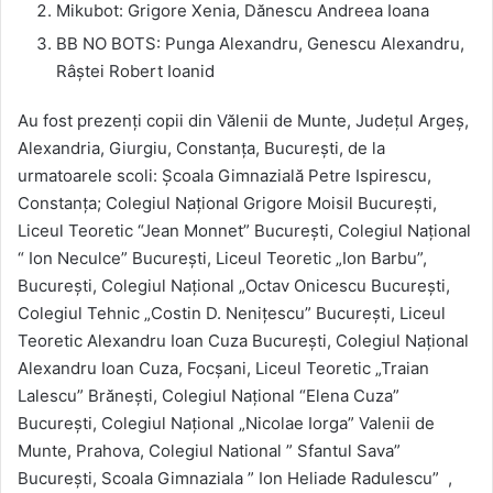
Mikubot: Grigore Xenia, Dănescu Andreea Ioana
BB NO BOTS: Punga Alexandru, Genescu Alexandru,
Râștei Robert Ioanid
Au fost prezenți copii din Vălenii de Munte, Județul Argeș,
Alexandria, Giurgiu, Constanța, București, de la
urmatoarele scoli: Școala Gimnazială Petre Ispirescu,
Constanța; Colegiul Național Grigore Moisil București,
Liceul Teoretic “Jean Monnet” București, Colegiul Național
“ Ion Neculce” București, Liceul Teoretic „Ion Barbu”,
București, Colegiul Național „Octav Onicescu București,
Colegiul Tehnic „Costin D. Nenițescu” București, Liceul
Teoretic Alexandru Ioan Cuza București, Colegiul Naţional
Alexandru Ioan Cuza, Focșani, Liceul Teoretic „Traian
Lalescu” Brănești, Colegiul Național “Elena Cuza”
București, Colegiul Național „Nicolae Iorga” Valenii de
Munte, Prahova, Colegiul National ” Sfantul Sava”
București, Scoala Gimnaziala ” Ion Heliade Radulescu” ,