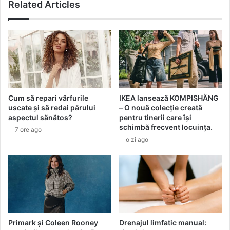
k
Related Articles
n
L
i
a
m
k
e
e
n
a
t
d
d
u
i
c
n
Cum să repari vârfurile
IKEA lansează KOMPISHÄNG
e
R
uscate și să redai părului
– O nouă colecție creată
a
o
aspectul sănătos?
pentru tinerii care își
r
m
schimbă frecvent locuința.
7 ore ago
o
â
o zi ago
m
n
e
i
l
a
e
d
ș
e
i
d
t
i
r
c
Primark și Coleen Rooney
Drenajul limfatic manual:
a