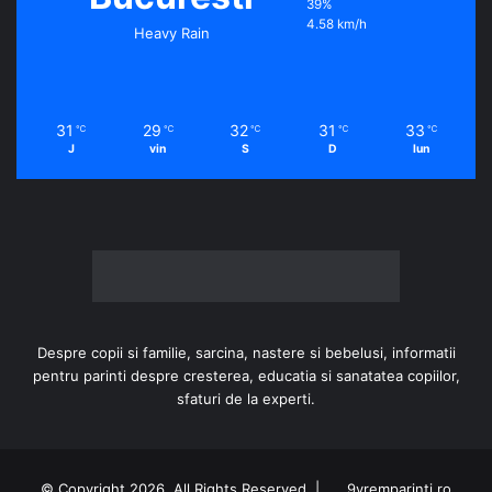
39%
4.58 km/h
Heavy Rain
31
29
32
31
33
℃
℃
℃
℃
℃
J
vin
S
D
lun
Despre copii si familie, sarcina, nastere si bebelusi, informatii
pentru parinti despre cresterea, educatia si sanatatea copiilor,
sfaturi de la experti.
© Copyright 2026, All Rights Reserved |
9vremparinti.ro