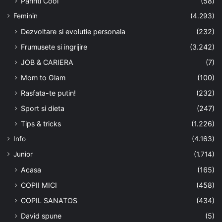
Parinti Cool
(58)
Feminin
(4.293)
Dezvoltare si evolutie personala
(232)
Frumusete si ingrijire
(3.242)
JOB & CARIERA
(7)
Mom to Glam
(100)
Rasfata-te putin!
(232)
Sport si dieta
(247)
Tips & tricks
(1.226)
Info
(4.163)
Junior
(1.714)
Acasa
(165)
COPII MICI
(458)
COPIL SANATOS
(434)
David spune
(5)