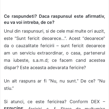
Ce r
a
spundeti? Dac
a
r
a
spunsul este afirmativ,
eu v
a
voi
i
ntreba, de ce?
Unul din r
a
spunsuri, si de cele mai multe ori auzit,
este “Sunt fericit deoarece…”. Acest “deoarece”
d
a
o cauzalitate fericirii – sunt fericit deoarece
am un serviciu extraordinar, o cas
a
, partenerul
m
a
iubeste, s.a.m.d
; ce facem cand acestea
dispar? Este aceasta adevarata fericire?
Un alt raspuns ar fi “Nu, nu sunt.” De ce? “Nu
stiu.”
S
i atunci, ce este fericirea?
Conform DEX –
FERICÍRE,
fericiri,
s. f. Stare de multumire