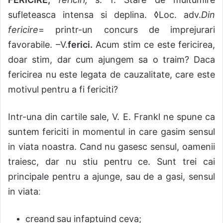
sufleteasca intensa si deplina. ◊Loc. adv.
Din
fericire
= printr-un concurs de imprejurari
favorabile. –V.
ferici.
Acum stim ce este fericirea,
doar stim, dar cum ajungem s
a o traim? Daca
fericirea nu este legata de cauzalitate, care este
motivul pentru a fi fericiti?
I
ntr-una din cartile sale, V. E. Frankl ne spune ca
suntem fericiti in momentul in care gasim sensul
in viata noastra. Cand nu gasesc sensul, oamenii
traiesc, dar nu stiu pentru ce. Sunt trei cai
principale pentru a ajunge, sau de a gasi, sensul
in viataː
creand
sau infaptuind ceva;