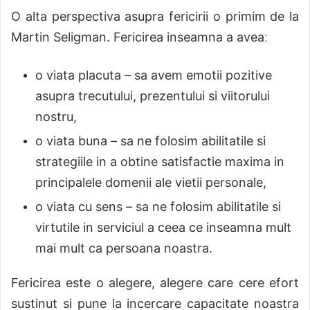
O alt
a
perspectiv
a
asupra fericirii o primim de la
Martin Seligman. Fericirea
i
nseamn
a
a avea
ː
o viat
a
pl
a
cut
a – sa avem emotii pozitive
asupra trecutului, prezentului si viitorului
nostru,
o viat
a
bun
a – sa ne folosim abilitatile si
strategiile in a obtine satisfactie maxima in
principalele domenii ale vietii personale,
o viat
a
cu sens – s
a
ne folosim abilit
a
tile si
virtutile in serviciul a ceea ce inseamn
a
mult
mai mult ca persoana noastr
a
.
Fericirea este o alegere, alegere care cere efort
sustinut si pune la
i
ncercare capacitate noastr
a