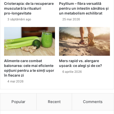
Crioterapia: de la recuperare
Psyllium – fibra versatilă
c
musculară la ritualuri
pentru un intestin sănătos și
e
pro‑longevitate
un metabolism echilibrat
t
3 săptămâni ago
25 mai 2026
r
e
b
u
i
e
s
a
Alimente care combat
Mers rapid vs. alergare
f
balonarea: cele mai eficiente
ușoară: ce alegi și de ce?
a
opțiuni pentru a te simți ușor
6 aprilie 2026
c
în fiecare zi
i
4 mai 2026
t
u
Popular
Recent
Comments