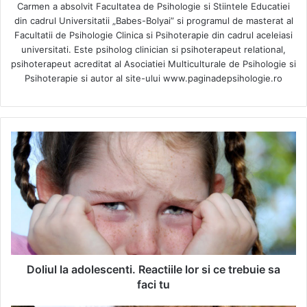
Carmen a absolvit Facultatea de Psihologie si Stiintele Educatiei
din cadrul Universitatii „Babes-Bolyai” si programul de masterat al
Facultatii de Psihologie Clinica si Psihoterapie din cadrul aceleiasi
universitati. Este psiholog clinician si psihoterapeut relational,
psihoterapeut acreditat al Asociatiei Multiculturale de Psihologie si
Psihoterapie si autor al site-ului www.paginadepsihologie.ro
D
o
l
i
u
l
l
a
a
d
Doliul la adolescenti. Reactiile lor si ce trebuie sa
o
faci tu
l