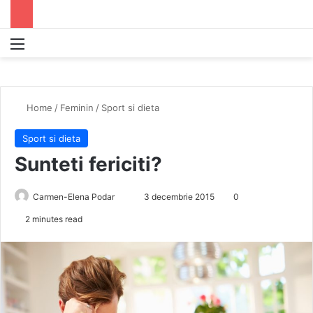
Menu
S
Home
/
Feminin
/
Sport si dieta
Sport si dieta
Sunteti fericiti?
Carmen-Elena Podar
S
3 decembrie 2015
0
e
2 minutes read
n
d
a
n
e