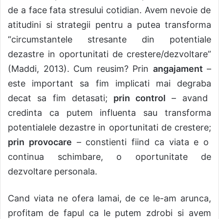
de a face fat
a
stresului cotidian. Avem nevoie de
atitudini si strategii pentru a putea transforma
“circumstantele stresante din potentiale
dezastre in oportunitati de crestere/dezvoltare”
(Maddi, 2013). Cum reusim? Prin
angajament
–
este important s
a
fim implicati mai degrab
a
dec
a
t s
a
fim detasati
;
prin control
– av
a
nd
credinta ca putem influenta sau transforma
potentialele dezastre
i
n oportunit
a
ti de crestere
;
prin provocare
– constienti fiind c
a
viata e o
continu
a
schimbare, o oportunitate de
dezvoltare personala.
C
a
nd viata ne ofera l
a
m
a
i, de ce le-am arunca,
profit
a
m de fapul c
a
le putem zdrobi si avem