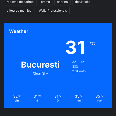
Meseria de parinte
promo
sarcina
tips&tricks
viitoarea mamica
Wella Professionals
Weather
31
℃
Bucuresti
32º - 19º
33%
2.61 km/h
Clear Sky
32
31
31
35
35
℃
℃
℃
℃
℃
vin
S
D
lun
mar