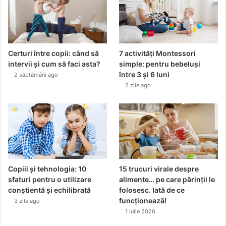
Certuri între copii: când să
7 activități Montessori
intervii și cum să faci asta?
simple: pentru bebeluși
între 3 și 6 luni
2 săptămâni ago
2 zile ago
Copiii și tehnologia: 10
15 trucuri virale despre
sfaturi pentru o utilizare
alimente… pe care părinții le
conștientă și echilibrată
folosesc. Iată de ce
funcționează!
3 zile ago
1 iulie 2026