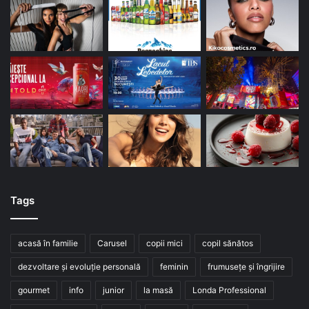
Tags
acasă în familie
Carusel
copii mici
copil sănătos
dezvoltare și evoluție personală
feminin
frumusețe și îngrijire
gourmet
info
junior
la masă
Londa Professional