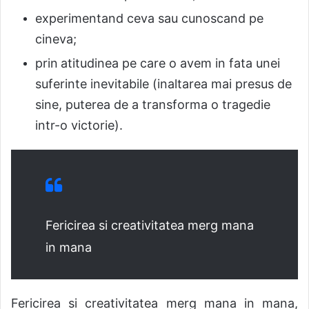
experimentand ceva sau cunoscand pe
cineva;
prin
atitudinea pe care o avem in fata unei
suferinte inevitabile (
i
n
a
ltarea mai presus de
sine, puterea de a transforma o tragedie
i
ntr-o victorie).
Fericirea si creativitatea merg m
ana
in mana
Fericirea si creativitatea merg m
ana in mana,