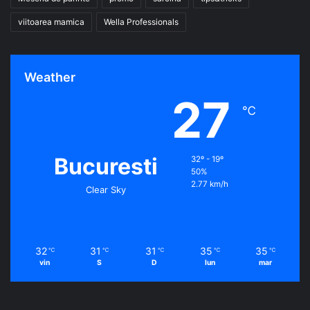
viitoarea mamica
Wella Professionals
Weather
27
℃
Bucuresti
32º - 19º
50%
2.77 km/h
Clear Sky
32
31
31
35
35
℃
℃
℃
℃
℃
vin
S
D
lun
mar