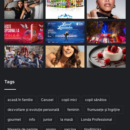
Tags
acasă în familie
Carusel
copii mici
copil sănătos
dezvoltare și evoluție personală
feminin
frumusețe și îngrijire
gourmet
info
junior
la masă
Londa Professional
Meseria de parinte
promo
sarcina
tips&tricks