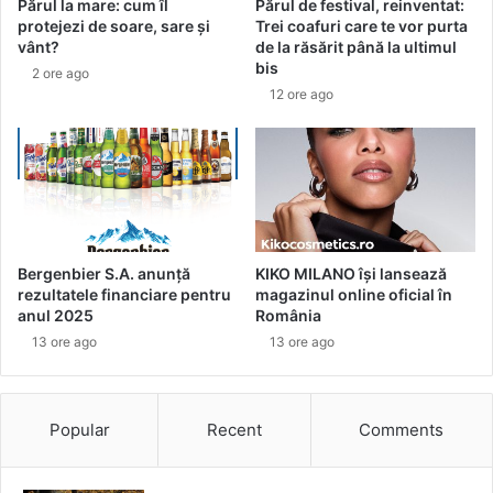
Părul la mare: cum îl
Părul de festival, reinventat:
i
u
protejezi de soare, sare și
Trei coafuri care te vor purta
e
p
vânt?
de la răsărit până la ultimul
n
ă
bis
2 ore ago
u
d
12 ore ago
t
e
r
c
i
a
ț
s
i
t
o
a
n
n
a
e
Bergenbier S.A. anunță
KIKO MILANO își lansează
l
ș
rezultatele financiare pentru
magazinul online oficial în
ă
i
anul 2025
România
n
13 ore ago
13 ore ago
ă
u
t
Popular
Recent
Comments
ș
i
O