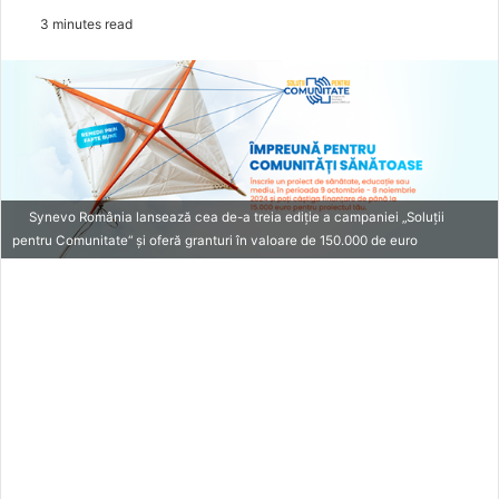
e
3 minutes read
n
d
a
n
e
m
a
Synevo România lansează cea de-a treia ediție a campaniei „Soluții
i
pentru Comunitate“ și oferă granturi în valoare de 150.000 de euro
l