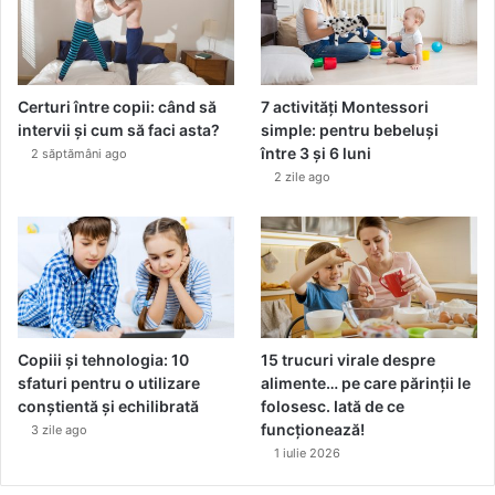
Certuri între copii: când să
7 activități Montessori
intervii și cum să faci asta?
simple: pentru bebeluși
între 3 și 6 luni
2 săptămâni ago
2 zile ago
Copiii și tehnologia: 10
15 trucuri virale despre
sfaturi pentru o utilizare
alimente… pe care părinții le
conștientă și echilibrată
folosesc. Iată de ce
funcționează!
3 zile ago
1 iulie 2026