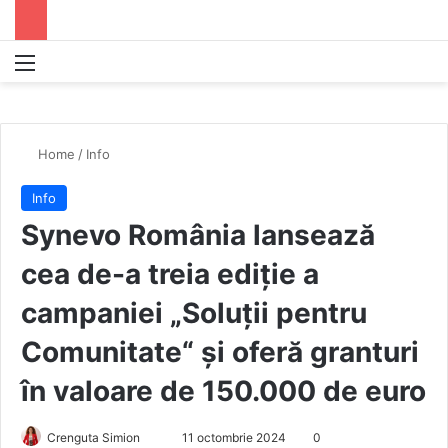
Menu
S
Home
/
Info
Info
Synevo România lansează
cea de-a treia ediție a
campaniei „Soluții pentru
Comunitate“ și oferă granturi
în valoare de 150.000 de euro
Crenguta Simion
S
11 octombrie 2024
0