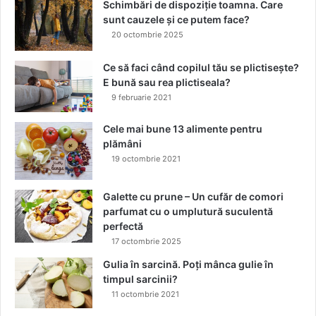
r
Schimbări de dispoziție toamna. Care
e
sunt cauzele și ce putem face?
z
20 octombrie 2025
c
u
Ce să faci când copilul tău se plictisește?
c
E bună sau rea plictiseala?
a
9 februarie 2021
s
t
Cele mai bune 13 alimente pentru
a
plămâni
n
19 octombrie 2021
e
Galette cu prune – Un cufăr de comori
parfumat cu o umplutură suculentă
perfectă
17 octombrie 2025
Gulia în sarcină. Poți mânca gulie în
timpul sarcinii?
11 octombrie 2021