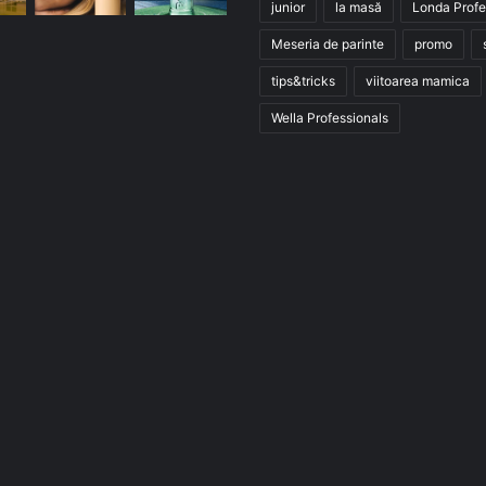
junior
la masă
Londa Profe
Meseria de parinte
promo
tips&tricks
viitoarea mamica
Wella Professionals