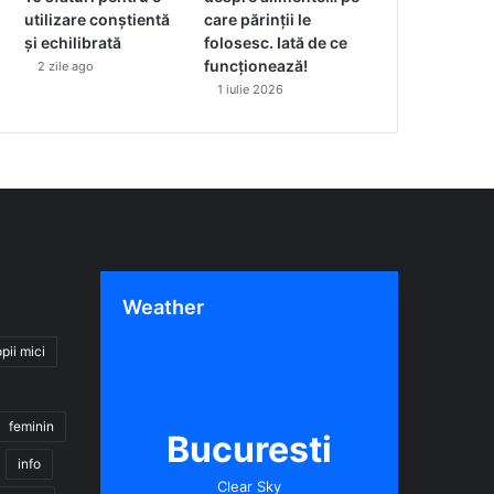
utilizare conștientă
care părinții le
și echilibrată
folosesc. Iată de ce
funcționează!
2 zile ago
1 iulie 2026
Weather
pii mici
feminin
Bucuresti
info
Clear Sky