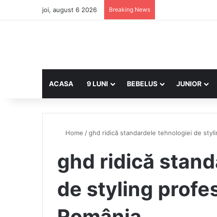
joi, august 6 2026
Breaking News
ACASA
9 LUNI
BEBELUS
JUNIOR
Home
/
ghd ridică standardele tehnologiei de styli
ghd ridică stand
de styling profes
România