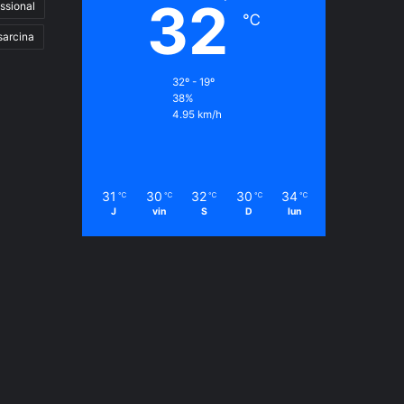
32
ssional
℃
sarcina
32º - 19º
38%
4.95 km/h
31
30
32
30
34
℃
℃
℃
℃
℃
J
vin
S
D
lun