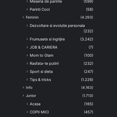
Meseria de parinte
(599)
Parinti Cool
(58)
Feminin
(4.293)
Dezvoltare si evolutie personala
(232)
Frumusete si ingrijire
(3.242)
JOB & CARIERA
(7)
Mom to Glam
(100)
Rasfata-te putin!
(232)
Sport si dieta
(247)
Tips & tricks
(1.226)
Info
(4.163)
Junior
(1.713)
Acasa
(165)
COPII MICI
(457)