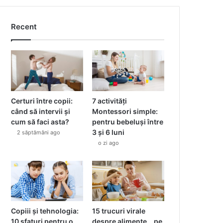
Recent
Certuri între copii:
7 activități
când să intervii și
Montessori simple:
cum să faci asta?
pentru bebeluși între
3 și 6 luni
2 săptămâni ago
o zi ago
Copiii și tehnologia:
15 trucuri virale
10 sfaturi pentru o
despre alimente… pe