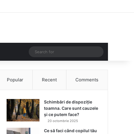
Facebook
Instagram
Log In
Random Article
Sidebar
Random Article
Search
for
Popular
Recent
Comments
Schimbări de dispoziție
toamna. Care sunt cauzele
și ce putem face?
20 octombrie 2025
Ce să faci când copilul tău