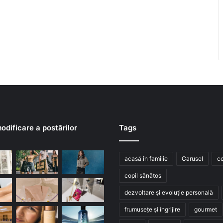
odificare a postărilor
Tags
acasă în familie
Carusel
co
copil sănătos
dezvoltare și evoluție personală
frumusețe și îngrijire
gourmet