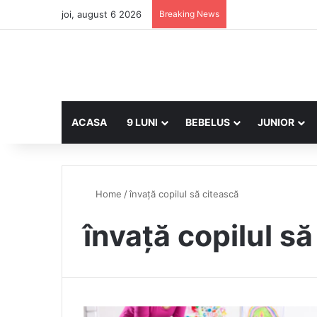
joi, august 6 2026
Breaking News
ACASA
9 LUNI
BEBELUS
JUNIOR
Home
/
învață copilul să citească
învață copilul s