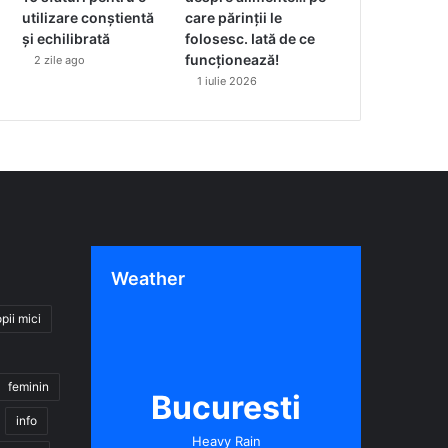
utilizare conștientă
care părinții le
și echilibrată
folosesc. Iată de ce
funcționează!
2 zile ago
1 iulie 2026
Weather
pii mici
feminin
Bucuresti
info
Heavy Rain