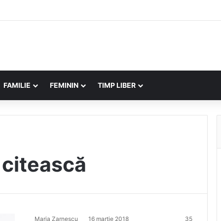
FAMILIE
FEMININ
TIMP LIBER
ă citească
Maria Zarnescu
16 martie 2018
35