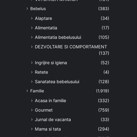
Bebelus
(383)
Alaptare
(34)
Alimentatia
(17)
Alimentatia bebelusului
(105)
DEZVOLTARE SI COMPORTAMENT
(137)
Ingrijire si igiena
(52)
Retete
(4)
Sanatatea bebelusului
(128)
Familie
(1.919)
Acasa in familie
(332)
Gourmet
(759)
Jurnal de vacanta
(33)
Mama si tata
(294)