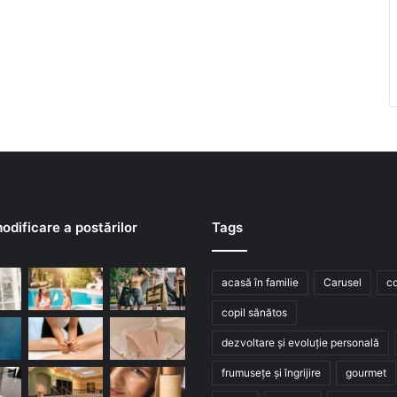
odificare a postărilor
Tags
acasă în familie
Carusel
co
copil sănătos
dezvoltare și evoluție personală
frumusețe și îngrijire
gourmet