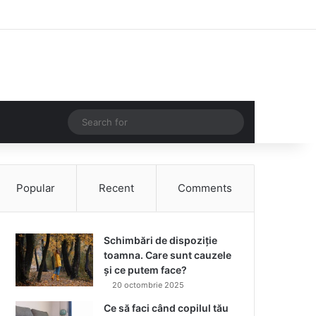
Facebook
Instagram
Log In
Random Article
Sidebar
Random Article
Search
for
Popular
Recent
Comments
Schimbări de dispoziție
toamna. Care sunt cauzele
și ce putem face?
20 octombrie 2025
Ce să faci când copilul tău