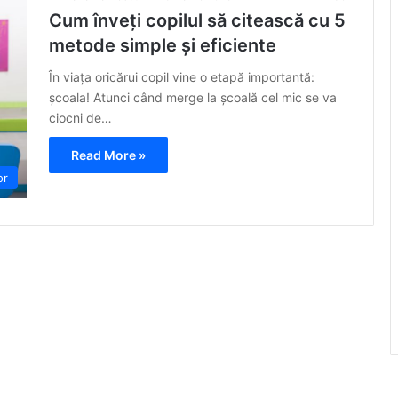
Cum înveți copilul să citească cu 5
metode simple și eficiente
În viața oricărui copil vine o etapă importantă:
școala! Atunci când merge la școală cel mic se va
ciocni de…
Read More »
or