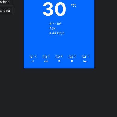
30
ssional
℃
sarcina
31º - 19º
45%
4.44 km/h
31
30
32
30
34
℃
℃
℃
℃
℃
J
vin
S
D
lun