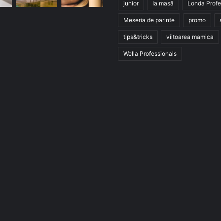
junior
la masă
Londa Profe
Meseria de parinte
promo
tips&tricks
viitoarea mamica
Wella Professionals