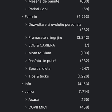
Meseria de parinte
(600)
Parinti Cool
(58)
Feminin
(4.293)
Dezvoltare si evolutie personala
(232)
Frumusete si ingrijire
(3.242)
JOB & CARIERA
(7)
Mom to Glam
(100)
Rasfata-te putin!
(232)
Sport si dieta
(247)
Tips & tricks
(1.226)
Info
(4.163)
Junior
(1.714)
Acasa
(165)
COPII MICI
(458)