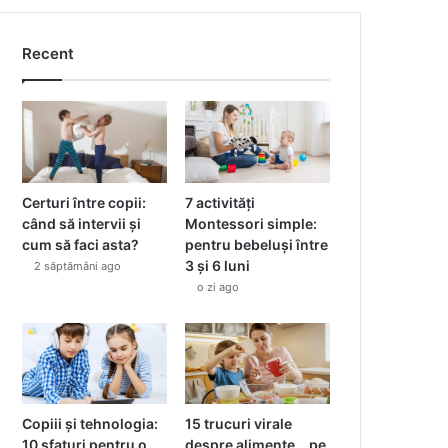
Recent
Certuri între copii:
7 activități
când să intervii și
Montessori simple:
cum să faci asta?
pentru bebeluși între
3 și 6 luni
2 săptămâni ago
o zi ago
Copiii și tehnologia:
15 trucuri virale
10 sfaturi pentru o
despre alimente… pe