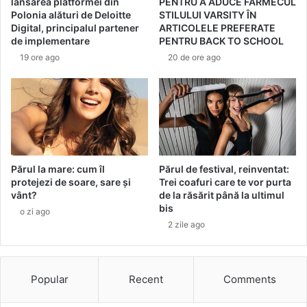
lansarea platformei din
PENTRU A ADUCE FARMECUL
i
c
Polonia alături de Deloitte
STILULUI VARSITY ÎN
a
a
Digital, principalul partener
ARTICOLELE PREFERATE
f
u
de implementare
PENTRU BACK TO SCHOOL
o
z
19 ore ago
20 de ore ago
s
a
t
t
a
ă
n
d
a
e
l
c
i
e
z
a
Părul la mare: cum îl
Părul de festival, reinventat:
a
protejezi de soare, sare și
Trei coafuri care te vor purta
p
vânt?
de la răsărit până la ultimul
t
ă
bis
ă
.
o zi ago
d
2 zile ago
1
e
0
d
r
r
e
Popular
Recent
Comments
.
m
C
e