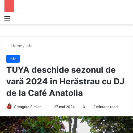
Menu
S
Home
/
Info
Info
TUYA deschide sezonul de
vară 2024 în Herăstrau cu DJ
de la Café Anatolia
Crenguta Simion
S
27 mai 2024
0
2 minutes read
e
n
d