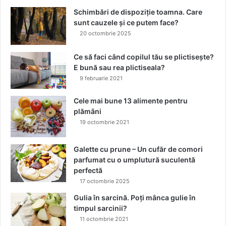
r
d
Schimbări de dispoziție toamna. Care
i
i
sunt cauzele și ce putem face?
s
i
20 octombrie 2025
t
n
i
a
a
Ce să faci când copilul tău se plictisește?
t
n
E bună sau rea plictiseala?
u
A
r
9 februarie 2021
n
a
d
l
Cele mai bune 13 alimente pentru
r
e
plămâni
e
19 octombrie 2021
i
,
Galette cu prune – Un cufăr de comori
E
parfumat cu o umplutură suculentă
m
perfectă
m
17 octombrie 2025
a
P
Gulia în sarcină. Poți mânca gulie în
e
timpul sarcinii?
n
11 octombrie 2021
d