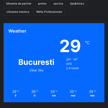
Meseria de parinte
promo
sarcina
tips&tricks
viitoarea mamica
Wella Professionals
Weather
29
℃
Bucuresti
29º - 16º
40%
2.41 km/h
Clear Sky
29
29
34
35
36
℃
℃
℃
℃
℃
S
D
lun
mar
mie