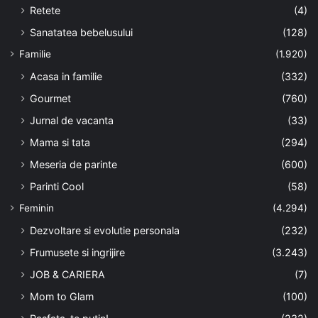
Retete
(4)
Sanatatea bebelusului
(128)
Familie
(1.920)
Acasa in familie
(332)
Gourmet
(760)
Jurnal de vacanta
(33)
Mama si tata
(294)
Meseria de parinte
(600)
Parinti Cool
(58)
Feminin
(4.294)
Dezvoltare si evolutie personala
(232)
Frumusete si ingrijire
(3.243)
JOB & CARIERA
(7)
Mom to Glam
(100)