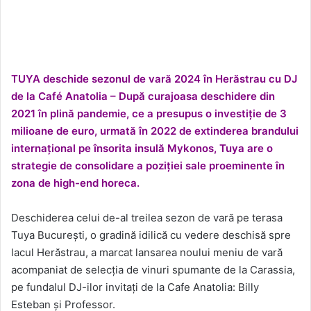
TUYA deschide sezonul de vară 2024 în Herăstrau cu DJ
de la Café Anatolia – După curajoasa deschidere din
2021 în plină pandemie, ce a presupus o investiţie de 3
milioane de euro, urmată în 2022 de extinderea brandului
internaţional pe însorita insulă Mykonos, Tuya are o
strategie de consolidare a poziţiei sale proeminente în
zona de high-end horeca.
Deschiderea celui de-al treilea sezon de vară pe terasa
Tuya Bucureşti, o gradină idilică cu vedere deschisă spre
lacul Herăstrau, a marcat lansarea noului meniu de vară
acompaniat de selecţia de vinuri spumante de la Carassia,
pe fundalul DJ-ilor invitaţi de la Cafe Anatolia: Billy
Esteban şi Professor.