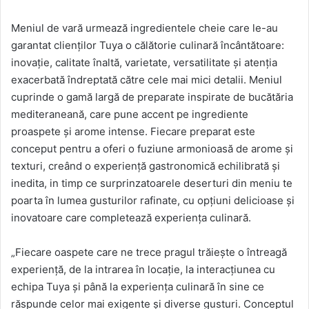
Meniul de vară urmează ingredientele cheie care le-au
garantat clienţilor Tuya o călătorie culinară încântătoare:
inovaţie, calitate înaltă, varietate, versatilitate şi atenţia
exacerbată îndreptată către cele mai mici detalii. Meniul
cuprinde o gamă largă de preparate inspirate de bucătăria
mediteraneană, care pune accent pe ingrediente
proaspete și arome intense. Fiecare preparat este
conceput pentru a oferi o fuziune armonioasă de arome și
texturi, creând o experiență gastronomică echilibrată și
inedita, in timp ce surprinzatoarele deserturi din meniu te
poarta în lumea gusturilor rafinate, cu opțiuni delicioase și
inovatoare care completează experiența culinară.
„Fiecare oaspete care ne trece pragul trăieşte o întreagă
experienţă, de la intrarea în locaţie, la interacţiunea cu
echipa Tuya şi până la experienţa culinară în sine ce
răspunde celor mai exigente şi diverse gusturi. Conceptul