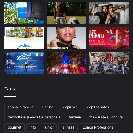
Tags
acasă în familie
Carusel
copii mici
copil sănătos
dezvoltare și evoluție personală
feminin
frumusețe și îngrijire
gourmet
info
junior
la masă
Londa Professional