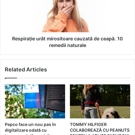
p
n
i
u
r
t
a
r
ț
i
i
ț
e
Respirație urât mirositoare cauzată de ceapă. 10
i
u
remedii naturale
o
r
n
â
a
t
l
Related Articles
m
ă
i
a
r
c
o
o
s
p
i
i
t
l
o
u
a
Pepco face un nou pas în
TOMMY HILFIGER
l
r
digitalizare odată cu
COLABOREAZĂ CU PEANUTS
u
e