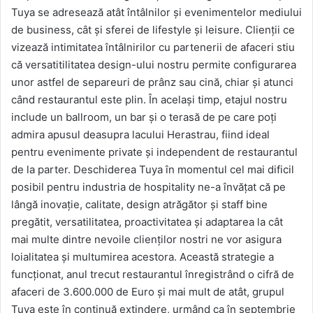
Tuya se adresează atât întâlnilor şi evenimentelor mediului
de business, cât şi sferei de lifestyle şi leisure. Clienţii ce
vizează intimitatea întâlnirilor cu partenerii de afaceri stiu
că versatitilitatea design-ului nostru permite configurarea
unor astfel de separeuri de prânz sau cină, chiar şi atunci
când restaurantul este plin. În acelaşi timp, etajul nostru
include un ballroom, un bar şi o terasă de pe care poţi
admira apusul deasupra lacului Herastrau, fiind ideal
pentru evenimente private şi independent de restaurantul
de la parter. Deschiderea Tuya în momentul cel mai dificil
posibil pentru industria de hospitality ne-a învăţat că pe
lângă inovaţie, calitate, design atrăgător şi staff bine
pregătit, versatilitatea, proactivitatea şi adaptarea la cât
mai multe dintre nevoile clienţilor nostri ne vor asigura
loialitatea şi multumirea acestora. Această strategie a
funcţionat, anul trecut restaurantul înregistrând o cifră de
afaceri de 3.600.000 de Euro şi mai mult de atât, grupul
Tuya este în continuă extindere, urmând ca în septembrie