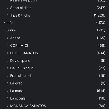
Rasfata-te putin!
(232)
Sport si dieta
(247)
Tips & tricks
(1.226)
Info
(4.173)
Junior
(1.715)
Acasa
(165)
COPII MICI
(458)
COPIL SANATOS
(434)
David spune
(5)
De unul singur
(23)
Frati si surori
(19)
La gradi
(9)
La masa
(614)
La scoala
(116)
MANANCA SANATOS
(89)