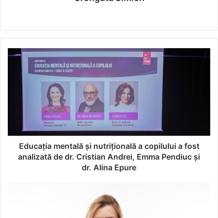
We
bsi
te
E
d
u
c
a
ț
i
a
m
e
Educația mentală și nutrițională a copilului a fost
n
analizată de dr. Cristian Andrei, Emma Pendiuc și
t
dr. Alina Epure
a
l
R
ă
e
ș
s
i