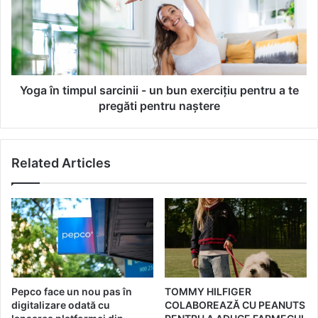
t
î
ă
n
p
t
r
i
o
m
t
p
Yoga în timpul sarcinii - un bun exercițiu pentru a te
e
u
pregăti pentru naștere
c
l
ț
s
i
a
Related Articles
a
r
S
c
P
i
F
n
p
i
e
i
n
-
t
u
r
n
Pepco face un nou pas în
TOMMY HILFIGER
u
b
digitalizare odată cu
COLABOREAZĂ CU PEANUTS
p
u