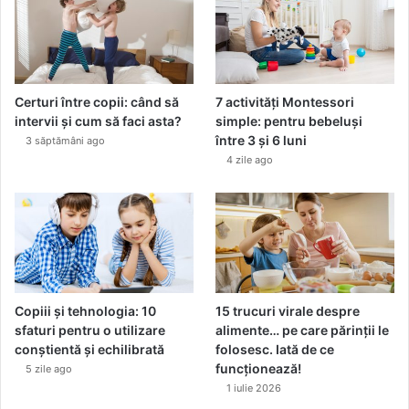
Certuri între copii: când să
7 activități Montessori
intervii și cum să faci asta?
simple: pentru bebeluși
între 3 și 6 luni
3 săptămâni ago
4 zile ago
Copiii și tehnologia: 10
15 trucuri virale despre
sfaturi pentru o utilizare
alimente… pe care părinții le
conștientă și echilibrată
folosesc. Iată de ce
funcționează!
5 zile ago
1 iulie 2026