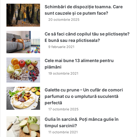
e
Schimbări de dispoziție toamna. Care
g
sunt cauzele și ce putem face?
ă
20 octombrie 2025
t
i
Ce să faci când copilul tău se plictisește?
p
E bună sau rea plictiseala?
e
n
9 februarie 2021
t
r
Cele mai bune 13 alimente pentru
u
plămâni
n
19 octombrie 2021
a
ș
Galette cu prune – Un cufăr de comori
t
parfumat cu o umplutură suculentă
e
perfectă
r
17 octombrie 2025
e
Gulia în sarcină. Poți mânca gulie în
timpul sarcinii?
11 octombrie 2021