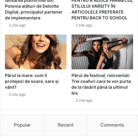
lansarea platformei din
PENTRU A ADUCE FARMECUL
ă
n
Polonia alături de Deloitte
STILULUI VARSITY ÎN
r
e
Digital, principalul partener
ARTICOLELE PREFERATE
î
x
de implementare
PENTRU BACK TO SCHOOL
n
e
2 zile ago
2 zile ago
s
r
e
c
z
i
o
ț
n
i
u
u
l
p
c
e
Părul la mare: cum îl
Părul de festival, reinventat:
a
protejezi de soare, sare și
Trei coafuri care te vor purta
n
vânt?
de la răsărit până la ultimul
l
t
bis
d
r
2 zile ago
3 zile ago
u
a
t
e
Popular
Recent
Comments
p
r