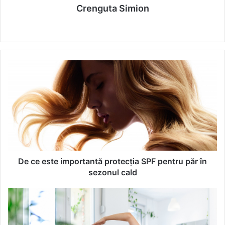
Crenguta Simion
We
bsi
te
D
e
c
e
e
s
t
e
i
m
De ce este importantă protecția SPF pentru păr în
p
sezonul cald
o
r
Y
t
o
a
g
n
a