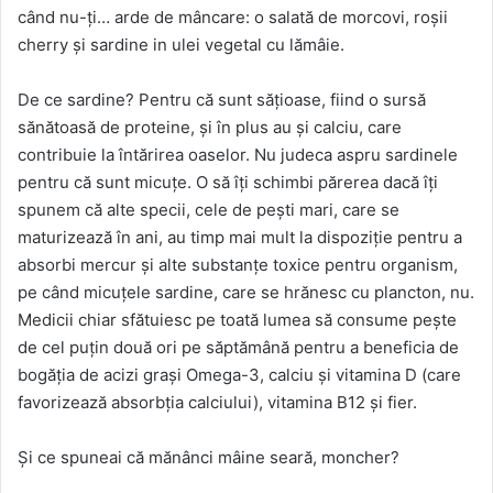
când nu-ți… arde de mâncare: o salată de morcovi, roșii
cherry și sardine in ulei vegetal cu lămâie.
De ce sardine? Pentru că sunt sățioase, fiind o sursă
sănătoasă de proteine, și în plus au și calciu, care
contribuie la întărirea oaselor. Nu judeca aspru sardinele
pentru că sunt micuțe. O să îți schimbi părerea dacă îți
spunem că alte specii, cele de pești mari, care se
maturizează în ani, au timp mai mult la dispoziție pentru a
absorbi mercur și alte substanțe toxice pentru organism,
pe când micuțele sardine, care se hrănesc cu plancton, nu.
Medicii chiar sfătuiesc pe toată lumea să consume pește
de cel puțin două ori pe săptămână pentru a beneficia de
bogăția de acizi grași Omega-3, calciu și vitamina D (care
favorizează absorbția calciului), vitamina B12 și fier.
Și ce spuneai că mănânci mâine seară, moncher?