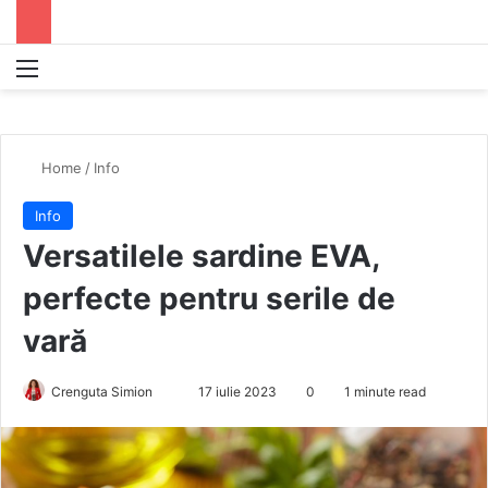
Menu
S
Home
/
Info
Info
Versatilele sardine EVA,
perfecte pentru serile de
vară
Crenguta Simion
S
17 iulie 2023
0
1 minute read
e
n
d