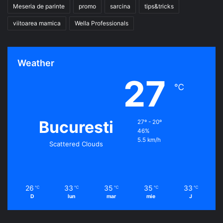
Meseria de parinte
promo
sarcina
tips&tricks
viitoarea mamica
Wella Professionals
Weather
27
℃
Bucuresti
27º - 20º
46%
5.5 km/h
Scattered Clouds
26
33
35
35
33
℃
℃
℃
℃
℃
D
lun
mar
mie
J