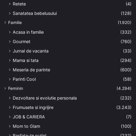
Retete
(4)
Sanatatea bebelusului
(128)
Familie
(1.920)
Acasa in familie
(332)
Gourmet
(760)
Jurnal de vacanta
(33)
Mama si tata
(294)
Meseria de parinte
(600)
Parinti Cool
(58)
Feminin
(4.294)
Dezvoltare si evolutie personala
(232)
Frumusete si ingrijire
(3.243)
JOB & CARIERA
(7)
Mom to Glam
(100)
Rasfata-te putin!
(232)