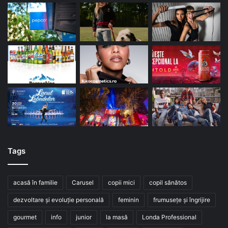
Tags
acasă în familie
Carusel
copii mici
copil sănătos
dezvoltare și evoluție personală
feminin
frumusețe și îngrijire
gourmet
info
junior
la masă
Londa Professional