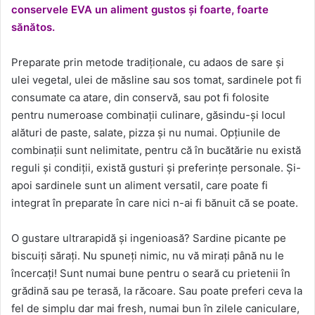
conservele EVA un aliment gustos și foarte, foarte
sănătos.
Preparate prin metode tradiționale, cu adaos de sare și
ulei vegetal, ulei de măsline sau sos tomat, sardinele pot fi
consumate ca atare, din conservă, sau pot fi folosite
pentru numeroase combinații culinare, găsindu-și locul
alături de paste, salate, pizza și nu numai. Opțiunile de
combinații sunt nelimitate, pentru că în bucătărie nu există
reguli și condiții, există gusturi și preferințe personale. Și-
apoi sardinele sunt un aliment versatil, care poate fi
integrat în preparate în care nici n-ai fi bănuit că se poate.
O gustare ultrarapidă și ingenioasă? Sardine picante pe
biscuiți sărați. Nu spuneți nimic, nu vă mirați până nu le
încercați! Sunt numai bune pentru o seară cu prietenii în
grădină sau pe terasă, la răcoare. Sau poate preferi ceva la
fel de simplu dar mai fresh, numai bun în zilele caniculare,