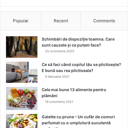
n
d
ă
Popular
Recent
Comments
c
e
l
Schimbări de dispoziție toamna. Care
m
sunt cauzele și ce putem face?
a
20 octombrie 2025
i
d
e
Ce să faci când copilul tău se plictisește?
s
E bună sau rea plictiseala?
r
9 februarie 2021
o
m
Cele mai bune 13 alimente pentru
â
plămâni
n
19 octombrie 2021
i
i
Galette cu prune – Un cufăr de comori
,
parfumat cu o umplutură suculentă
a