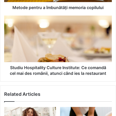
n
t
Metode pentru a îmbunătăți memoria copilului
r
u
S
a
t
î
u
m
d
b
i
u
u
n
H
ă
o
t
s
ă
p
Studiu Hospitality Culture Institute: Ce comandă
ț
i
cel mai des românii, atunci când ies la restaurant
i
t
m
a
e
l
Related Articles
m
i
o
t
r
y
i
C
a
u