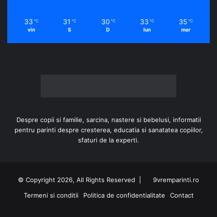
33
31
30
33
35
℃
℃
℃
℃
℃
vin
S
D
lun
mar
Despre copii si familie, sarcina, nastere si bebelusi, informatii
pentru parinti despre cresterea, educatia si sanatatea copiilor,
sfaturi de la experti.
© Copyright 2026, All Rights Reserved |
9vremparinti.ro
Termeni si conditii
Politica de confidentialitate
Contact