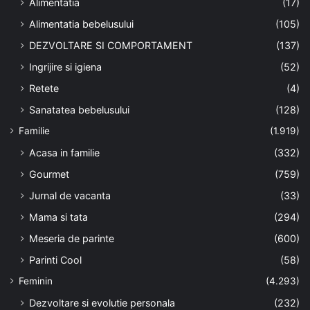
Alimentatia
(17)
Alimentatia bebelusului
(105)
DEZVOLTARE SI COMPORTAMENT
(137)
Ingrijire si igiena
(52)
Retete
(4)
Sanatatea bebelusului
(128)
Familie
(1.919)
Acasa in familie
(332)
Gourmet
(759)
Jurnal de vacanta
(33)
Mama si tata
(294)
Meseria de parinte
(600)
Parinti Cool
(58)
Feminin
(4.293)
Dezvoltare si evolutie personala
(232)