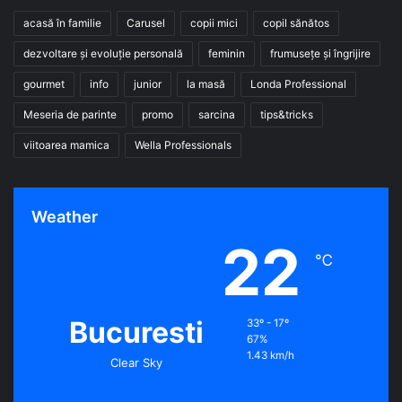
acasă în familie
Carusel
copii mici
copil sănătos
dezvoltare și evoluție personală
feminin
frumusețe și îngrijire
gourmet
info
junior
la masă
Londa Professional
Meseria de parinte
promo
sarcina
tips&tricks
viitoarea mamica
Wella Professionals
Weather
22
℃
Bucuresti
33º - 17º
67%
1.43 km/h
Clear Sky