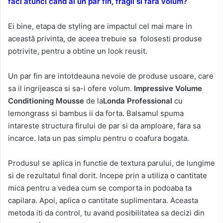
faci atunci cand ai un par fin, fragil si fără volum?
Ei bine, etapa de styling are impactul cel mai mare in
această privinta, de aceea trebuie sa folosesti produse
potrivite, pentru a obtine un look reusit.
Un par fin are intotdeauna nevoie de produse usoare, care
sa il ingrijeasca si sa-i ofere volum.
Impressive Volume
Conditioning Mousse
de la
Londa Professional
cu
lemongrass si bambus ii da forta. Balsamul spuma
intareste structura firului de par si da amploare, fara sa
incarce. Iata un pas simplu pentru o coafura bogata.
Produsul se aplica in functie de textura parului, de lungime
si de rezultatul final dorit. Incepe prin a utiliza o cantitate
mica pentru a vedea cum se comporta in podoaba ta
capilara. Apoi, aplica o cantitate suplimentara. Aceasta
metoda iti da control, tu avand posibilitatea sa decizi din