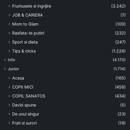
Frumusete si ingrijire
(3.242)
JOB & CARIERA
(7)
Mom to Glam
(100)
Rasfata-te putin!
(232)
Sport si dieta
(247)
Tips & tricks
(1.226)
Info
(4.170)
Junior
(1.714)
Acasa
(165)
COPII MICI
(458)
COPIL SANATOS
(434)
David spune
(5)
De unul singur
(23)
Frati si surori
(19)