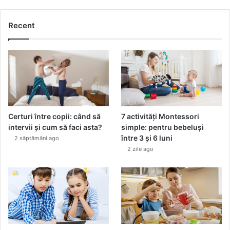
n
t
Recent
Certuri între copii: când să
7 activități Montessori
intervii și cum să faci asta?
simple: pentru bebeluși
între 3 și 6 luni
2 săptămâni ago
2 zile ago