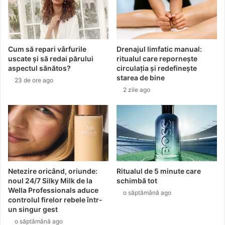
c
l
o
t
p
u
i
r
Cum să repari vârfurile
Drenajul limfatic manual:
l
e
uscate și să redai părului
ritualul care repornește
u
I
aspectul sănătos?
circulația și redefinește
l
n
starea de bine
23 de ore ago
u
s
2 zile ago
i
t
i
t
u
t
e
:
C
Netezire oricând, oriunde:
Ritualul de 5 minute care
e
noul 24/7 Silky Milk de la
schimbă tot
c
Wella Professionals aduce
o săptămână ago
controlul firelor rebele într-
o
un singur gest
m
a
o săptămână ago