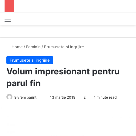
Menu
S
Home
/
Feminin
/
Frumusete si ingrijire
Frumusete si ingrijire
Volum impresionant pentru
parul fin
9 vrem parinti
S
13 martie 2019
2
1 minute read
e
n
d
a
n