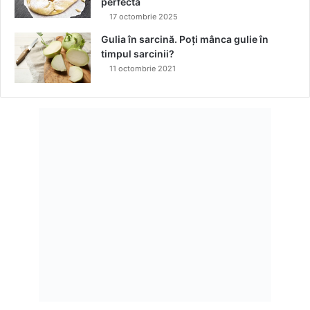
perfectă
t
17 octombrie 2025
u
n
Gulia în sarcină. Poți mânca gulie în
c
timpul sarcinii?
i
11 octombrie 2021
c
â
n
d
i
e
s
l
a
r
e
s
t
a
u
r
a