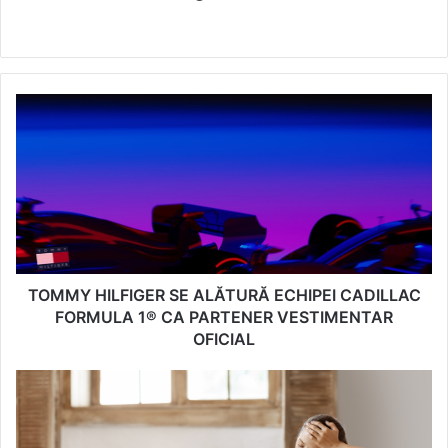
We
bsi
te
T
O
M
M
Y
H
I
L
F
I
TOMMY HILFIGER SE ALĂTURĂ ECHIPEI CADILLAC
G
FORMULA 1® CA PARTENER VESTIMENTAR
E
OFICIAL
R
S
D
E
e
A
p
L
r