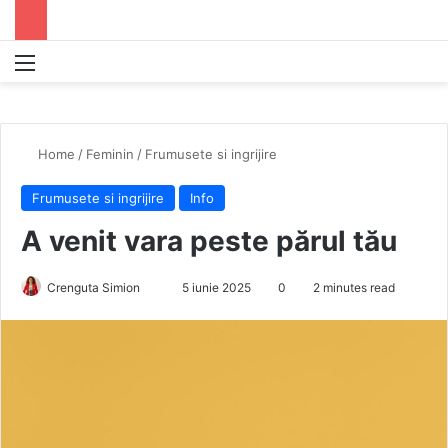
Menu
S
Home
/
Feminin
/
Frumusete si ingrijire
Frumusete si ingrijire
Info
A venit vara peste părul tău
Crenguta Simion
S
5 iunie 2025
0
2 minutes read
e
n
d
a
n
e