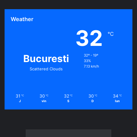
Weather
32
℃
Bucuresti
32º - 19º
33%
7.13 km/h
Scattered Clouds
31
30
32
30
34
℃
℃
℃
℃
℃
J
vin
S
D
lun