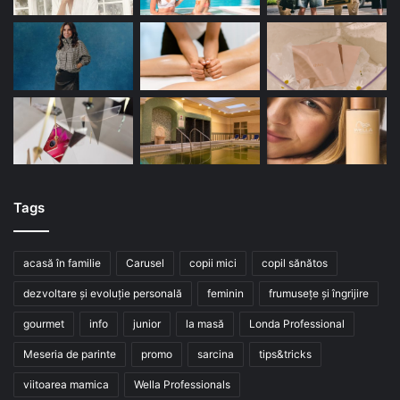
Tags
acasă în familie
Carusel
copii mici
copil sănătos
dezvoltare și evoluție personală
feminin
frumusețe și îngrijire
gourmet
info
junior
la masă
Londa Professional
Meseria de parinte
promo
sarcina
tips&tricks
viitoarea mamica
Wella Professionals