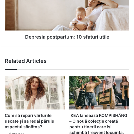
Ă
e
T
s
U
i
R
a
Ă
p
E
o
Depresia postpartum: 10 sfaturi utile
C
s
H
t
I
p
Related Articles
P
a
E
r
I
t
C
u
A
m
D
:
I
1
L
0
L
s
Cum să repari vârfurile
IKEA lansează KOMPISHÄNG
A
f
uscate și să redai părului
– O nouă colecție creată
C
a
aspectul sănătos?
pentru tinerii care își
F
t
schimbă frecvent locuința.
4 ore ago