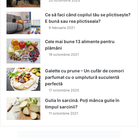
20 octombrie 2025
I
M
Ce să faci când copilul tău se plictisește?
E
E bună sau rea plictiseala?
N
9 februarie 2021
T
A
Cele mai bune 13 alimente pentru
R
plămâni
O
19 octombrie 2021
F
I
Galette cu prune – Un cufăr de comori
C
parfumat cu o umplutură suculentă
I
perfectă
A
L
17 octombrie 2025
Gulia în sarcină. Poți mânca gulie în
timpul sarcinii?
11 octombrie 2021