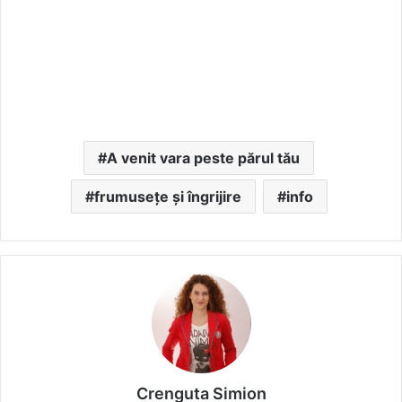
A venit vara peste părul tău
frumusețe și îngrijire
info
Crenguta Simion