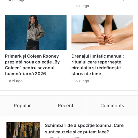
O
u
o zi ago
R
r
M
i
U
u
L
t
A
i
1
l
®
e
C
Primark și Coleen Rooney
Drenajul limfatic manual:
A
prezintă noua colecție „By
ritualul care repornește
P
Coleen” pentru sezonul
circulația și redefinește
A
toamnă-iarnă 2026
starea de bine
R
o zi ago
o zi ago
T
E
N
Popular
Recent
Comments
E
R
V
E
Schimbări de dispoziție toamna. Care
S
sunt cauzele și ce putem face?
T