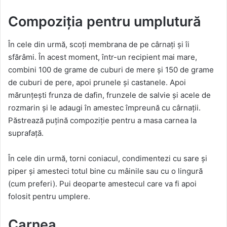
Compoziția pentru umplutură
În cele din urmă, scoți membrana de pe cârnați și îi
sfărâmi. În acest moment, într-un recipient mai mare,
combini 100 de grame de cuburi de mere și 150 de grame
de cuburi de pere, apoi prunele și castanele. Apoi
mărunțești frunza de dafin, frunzele de salvie și acele de
rozmarin și le adaugi în amestec împreună cu cârnații.
Păstrează puțină compoziție pentru a masa carnea la
suprafață.
În cele din urmă, torni coniacul, condimentezi cu sare și
piper și amesteci totul bine cu mâinile sau cu o lingură
(cum preferi). Pui deoparte amestecul care va fi apoi
folosit pentru umplere.
Carnea