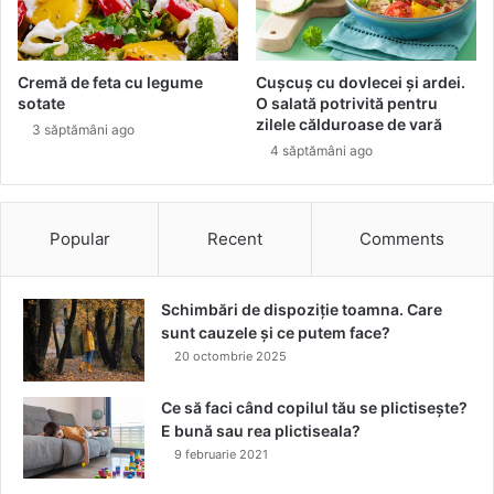
-
n
B
.
e
J
a
Cremă de feta cu legume
Cușcuș cu dovlecei și ardei.
u
u
sotate
O salată potrivită pentru
c
t
zilele călduroase de vară
3 săptămâni ago
ă
y
4 săptămâni ago
t
r
o
e
r
s
u
c
Popular
Recent
Comments
l
r
a
i
m
u
Schimbări de dispoziție toamna. Care
e
s
sunt cauzele și ce putem face?
r
t
20 octombrie 2025
i
a
c
n
Ce să faci când copilul tău se plictisește?
a
d
E bună sau rea plictiseala?
n
a
9 februarie 2021
d
r
e
d