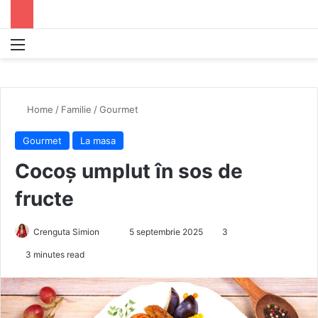
Menu
S
Home
/
Familie
/
Gourmet
Gourmet
La masa
Cocoș umplut în sos de
fructe
Crenguta Simion
S
5 septembrie 2025
3
e
3 minutes read
n
d
a
n