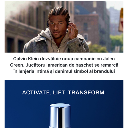
C
a
l
v
i
n
K
l
e
i
Calvin Klein dezvăluie noua campanie cu Jalen
n
Green. Jucătorul american de baschet se remarcă
d
în lenjeria intimă și denimul simbol al brandului
e
z
D
v
i
ă
n
l
E
u
l
i
v
e
e
n
ț