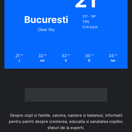
Bucuresti
21º - 19º
79%
0.14 km/h
Clear Sky
21
32
32
30
33
℃
℃
℃
℃
℃
J
vin
S
D
lun
Despre copii si familie, sarcina, nastere si bebelusi, informatii
pentru parinti despre cresterea, educatia si sanatatea copiilor,
sfaturi de la experti.