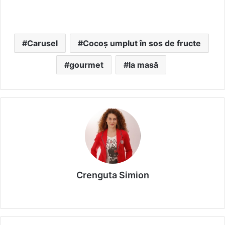
Carusel
Cocoș umplut în sos de fructe
gourmet
la masă
Crenguta Simion
We
bsi
te