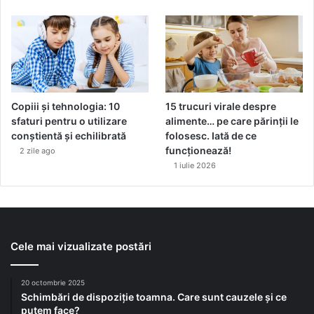
m
b
o
l
a
l
b
Copiii și tehnologia: 10
15 trucuri virale despre
r
sfaturi pentru o utilizare
alimente… pe care părinții le
a
conștientă și echilibrată
folosesc. Iată de ce
n
funcționează!
2 zile ago
d
1 iulie 2026
u
l
u
i
Cele mai vizualizate postări
20 octombrie 2025
Schimbări de dispoziție toamna. Care sunt cauzele și ce
putem face?