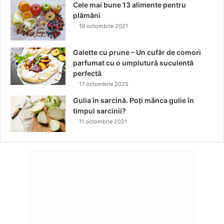
Cele mai bune 13 alimente pentru
b
e
plămâni
a
l
19 octombrie 2021
s
e
c
f
h
r
Galette cu prune – Un cufăr de comori
e
u
parfumat cu o umplutură suculentă
t
m
perfectă
s
u
17 octombrie 2025
e
s
Gulia în sarcină. Poți mânca gulie în
r
e
timpul sarcinii?
e
ț
11 octombrie 2021
m
i
a
i
r
c
ă
î
n
l
e
n