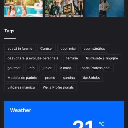
Tags
acasă în familie
Carusel
copii mici
copil sănătos
dezvoltare și evoluție personală
feminin
frumusețe și îngrijire
gourmet
info
junior
la masă
Londa Professional
Meseria de parinte
promo
sarcina
tips&tricks
viitoarea mamica
Wella Professionals
Weather
21
℃