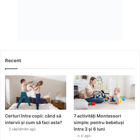
j
e
r
i
a
i
n
t
i
Recent
m
ă
ș
i
d
e
n
i
m
Certuri între copii: când să
7 activități Montessori
u
intervii și cum să faci asta?
simple: pentru bebeluși
l
între 3 și 6 luni
2 săptămâni ago
s
o zi ago
i