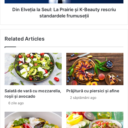
o
i
u
a
Din Elveția la Seul: La Prairie și K-Beauty rescriu
a
l
standardele frumuseții
c
a
a
S
m
e
p
Related Articles
u
a
l
n
:
i
L
e
a
c
P
u
r
J
a
a
i
Salată de vară cu mozzarella,
Prăjitură cu piersici și afine
l
r
roșii și avocado
2 săptămâni ago
e
i
6 zile ago
n
e
G
ș
r
i
e
K
e