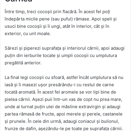
Între timp, treci cocoșii prin flacără. În acest fel poți
îndepărta micile pene (sau puful) rămase. Apoi speli și
usuci bine cocoșii și îi ungi, atât în interior, cât și în
exterior, cu unt moale.
Sărezi și piperezi suprafața și interiorul cărnii, apoi adaugi
puțin din ierburile tocate și umpli cocoșii cu umplutura
pregătită anterior.
La final legi cocoșii cu sfoară, astfel încât umplutura să nu
iasă și îi masezi ușor presărându-i cu restul de carne
tocată aromată. În acest fel aromele se vor lipi bine de
pielea cărnii. Așezi puii într-un vas de copt nu prea mare,
unde ai turnat puțin ulei de măsline extravirgin și adaugi
partea rămasă de fructe, apoi merele și perele, castanele
și prunele. În cele din urmă, adaugi coniacul și bulionul,
frunze de dafin, așezându-le pe toate pe suprafața cărnii.