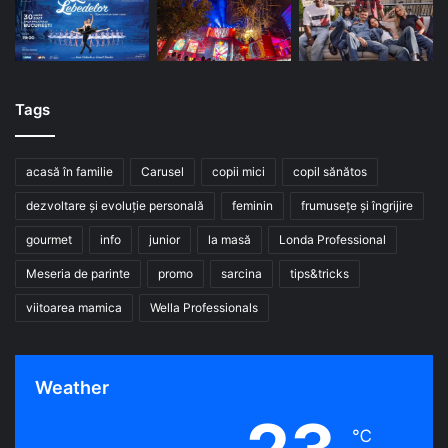
Tags
acasă în familie
Carusel
copii mici
copil sănătos
dezvoltare și evoluție personală
feminin
frumusețe și îngrijire
gourmet
info
junior
la masă
Londa Professional
Meseria de parinte
promo
sarcina
tips&tricks
viitoarea mamica
Wella Professionals
Weather
℃