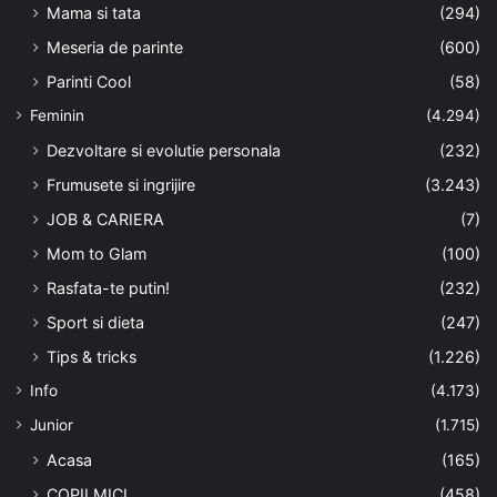
Mama si tata
(294)
Meseria de parinte
(600)
Parinti Cool
(58)
Feminin
(4.294)
Dezvoltare si evolutie personala
(232)
Frumusete si ingrijire
(3.243)
JOB & CARIERA
(7)
Mom to Glam
(100)
Rasfata-te putin!
(232)
Sport si dieta
(247)
Tips & tricks
(1.226)
Info
(4.173)
Junior
(1.715)
Acasa
(165)
COPII MICI
(458)