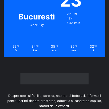
23
Bucuresti
29º - 19º
48%
5.42 km/h
Clear Sky
29
34
35
35
32
℃
℃
℃
℃
℃
D
lun
mar
mie
J
Despre copii si familie, sarcina, nastere si bebelusi, informatii
pentru parinti despre cresterea, educatia si sanatatea copiilor,
sfaturi de la experti.