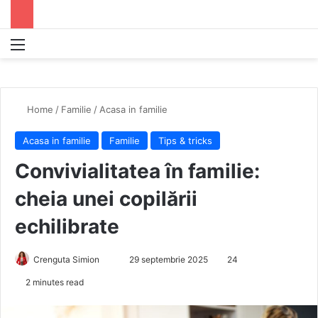
Menu
S
Home
/
Familie
/
Acasa in familie
Acasa in familie
Familie
Tips & tricks
Convivialitatea în familie:
cheia unei copilării
echilibrate
Crenguta Simion
S
29 septembrie 2025
24
e
2 minutes read
n
d