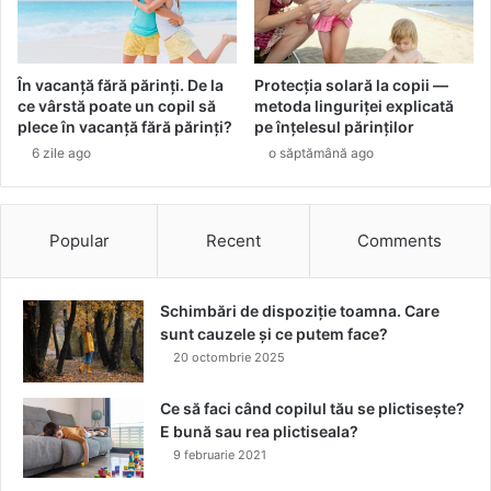
t
r
u
z
În vacanță fără părinți. De la
Protecția solară la copii —
i
ce vârstă poate un copil să
metoda linguriței explicată
l
plece în vacanță fără părinți?
pe înțelesul părinților
e
6 zile ago
o săptămână ago
l
e
r
ă
Popular
Recent
Comments
c
o
r
Schimbări de dispoziție toamna. Care
o
sunt cauzele și ce putem face?
a
20 octombrie 2025
s
e
Ce să faci când copilul tău se plictisește?
E bună sau rea plictiseala?
9 februarie 2021