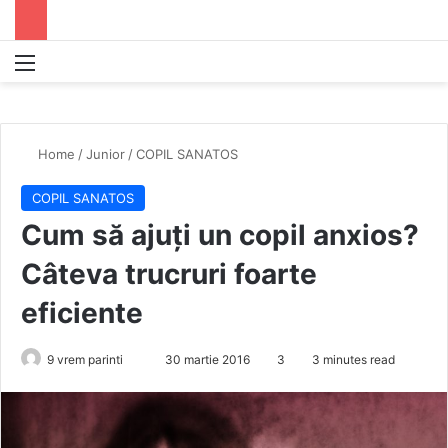
Menu
S
Home
/
Junior
/
COPIL SANATOS
COPIL SANATOS
Cum să ajuți un copil anxios?
Câteva trucruri foarte
eficiente
9 vrem parinti
S
30 martie 2016
3
3 minutes read
e
n
d