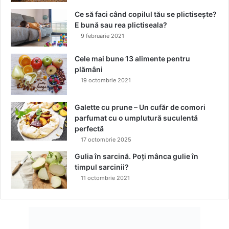
p
Ce să faci când copilul tău se plictisește?
a
E bună sau rea plictiseala?
r
9 februarie 2021
t
e
Cele mai bune 13 alimente pentru
plămâni
19 octombrie 2021
Galette cu prune – Un cufăr de comori
parfumat cu o umplutură suculentă
perfectă
17 octombrie 2025
Gulia în sarcină. Poți mânca gulie în
timpul sarcinii?
11 octombrie 2021