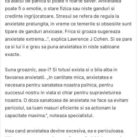
ca atacul de panica si poate fi foarte sever. Anxietatea
poate fi o emotie, o stare fizica sau niste ganduri si
credinte ingrijoratoare. Stresul se refera de regula la
anxietate prelungita, in vreme ce temerile si obsesiile sunt
tipare de ganduri anxioase. Frica si groaza sugereaza
anxietate extrema…”, explica Lawrence J Cohen. Si se pare
ca si lui ii e greu sa puna anxietatea in niste sabloane
exacte.
Suna groaznic, asa-i? Si totusi exista si o bila alba in
favoarea anxietatii. „In cantitate mica, anxietatea e
necesara pentru sanatatea noastra psihica, pentru
succesul nostru in viata si chiar pentru supravietuirea
noastra. O doza sanatoasa de anxietate ne face sa evitam
pericolul, sa luam masuri eficiente si sa actionam la
capacitate maxima.”, noteaza specialistul.
Insa cand anxietatea devine excesiva, ea e periculoasa.