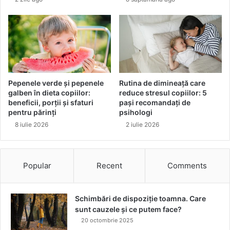
a
n
a
n
e
p
e
z
Pepenele verde și pepenele
Rutina de dimineață care
i
galben în dieta copiilor:
reduce stresul copiilor: 5
t
beneficii, porții și sfaturi
pași recomandați de
i
pentru părinți
psihologi
n
8 iulie 2026
2 iulie 2026
d
o
c
Popular
Recent
Comments
t
o
r
u
Schimbări de dispoziție toamna. Care
l
sunt cauzele și ce putem face?
d
20 octombrie 2025
e