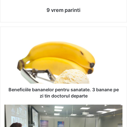
9 vrem parinti
B
e
n
e
f
i
c
i
i
l
Beneficiile bananelor pentru sanatate. 3 banane pe
e
zi tin doctorul departe
b
a
F
n
e
a
m
n
e