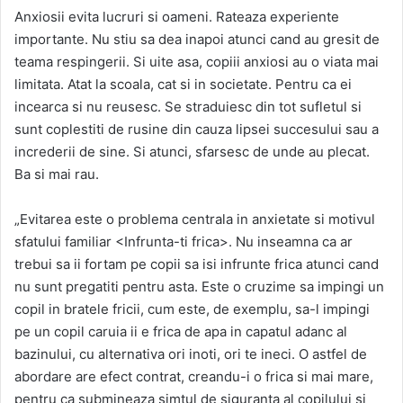
Anxiosii evita lucruri si oameni. Rateaza experiente
importante. Nu stiu sa dea inapoi atunci cand au gresit de
teama respingerii. Si uite asa, copiii anxiosi au o viata mai
limitata. Atat la scoala, cat si in societate. Pentru ca ei
incearca si nu reusesc. Se straduiesc din tot sufletul si
sunt coplestiti de rusine din cauza lipsei succesului sau a
increderii de sine. Si atunci, sfarsesc de unde au plecat.
Ba si mai rau.
„Evitarea este o problema centrala in anxietate si motivul
sfatului familiar <Infrunta-ti frica>. Nu inseamna ca ar
trebui sa ii fortam pe copii sa isi infrunte frica atunci cand
nu sunt pregatiti pentru asta. Este o cruzime sa impingi un
copil in bratele fricii, cum este, de exemplu, sa-l impingi
pe un copil caruia ii e frica de apa in capatul adanc al
bazinului, cu alternativa ori inoti, ori te ineci. O astfel de
abordare are efect contrat, creandu-i o frica si mai mare,
pentru ca submineaza simtul de siguranta al copilului si