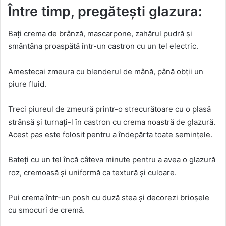
Între timp, pregătești glazura:
Bați crema de brânză, mascarpone, zahărul pudră și
smântâna proaspătă într-un castron cu un tel electric.
Amestecai zmeura cu blenderul de mână, până obții un
piure fluid.
Treci piureul de zmeură printr-o strecurătoare cu o plasă
strânsă și turnați-l în castron cu crema noastră de glazură.
Acest pas este folosit pentru a îndepărta toate semințele.
Bateți cu un tel încă câteva minute pentru a avea o glazură
roz, cremoasă și uniformă ca textură și culoare.
Pui crema într-un posh cu duză stea și decorezi brioșele
cu smocuri de cremă.