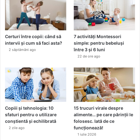
G
E
R
Certuri între copii: când să
7 activități Montessori
intervii și cum să faci asta?
simple: pentru bebeluși
între 3 și 6 luni
2 săptămâni ago
22 de ore ago
Copiii și tehnologia: 10
15 trucuri virale despre
sfaturi pentru o utilizare
alimente… pe care părinții le
conștientă și echilibrată
folosesc. Iată de ce
funcționează!
2 zile ago
1 iulie 2026