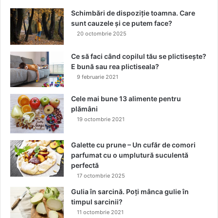
C
2
o
Schimbări de dispoziție toamna. Care
6
l
sunt cauzele și ce putem face?
Ș
o
20 octombrie 2025
I
r
A
f
Ce să faci când copilul tău se plictisește?
N
ă
E bună sau rea plictiseala?
U
r
9 februarie 2021
N
ă
Ț
T
Cele mai bune 13 alimente pentru
Ă
P
plămâni
P
O
19 octombrie 2021
A
ș
R
i
T
H
Galette cu prune – Un cufăr de comori
E
E
parfumat cu o umplutură suculentă
N
M
perfectă
E
A
17 octombrie 2025
R
Gulia în sarcină. Poți mânca gulie în
I
timpul sarcinii?
A
11 octombrie 2021
T