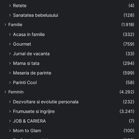
Retete
(4)
Sanatatea bebelusului
(128)
Familie
(1.918)
Acasa in familie
(332)
Gourmet
(759)
Jurnal de vacanta
(33)
Mama si tata
(294)
Meseria de parinte
(599)
Parinti Cool
(58)
Feminin
(4.292)
Dezvoltare si evolutie personala
(232)
Frumusete si ingrijire
(3.241)
JOB & CARIERA
(7)
Mom to Glam
(100)