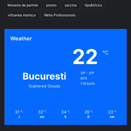
Meseria de parinte
promo
sarcina
tips&tricks
viitoarea mamica
Wella Professionals
Weather
22
℃
Bucuresti
31º - 20º
60%
1.19 km/h
Scattered Clouds
31
32
34
29
33
℃
℃
℃
℃
℃
J
vin
S
D
lun