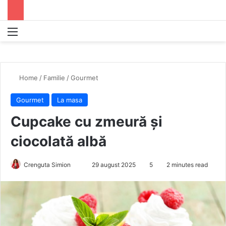
Menu
S
Home
/
Familie
/
Gourmet
Gourmet
La masa
Cupcake cu zmeură și
ciocolată albă
Crenguta Simion
S
29 august 2025
5
2 minutes read
e
n
d
a
n