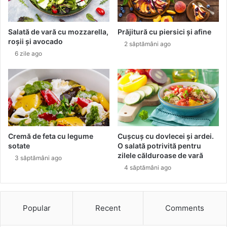
O
n
Ț
d
I
a
Salată de vară cu mozzarella,
Prăjitură cu piersici și afine
I
r
roșii și avocado
2 săptămâni ago
P
d
6 zile ago
E
a
N
l
T
i
R
n
U
d
D
u
E
s
B
t
Cremă de feta cu legume
Cușcuș cu dovlecei și ardei.
U
r
sotate
O salată potrivită pentru
T
i
zilele călduroase de vară
3 săptămâni ago
U
e
4 săptămâni ago
L
i
D
:
I
G
N
e
Popular
Recent
Comments
2
l
0