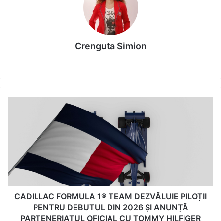
Crenguta Simion
We
bsi
te
C
A
D
I
L
L
A
C
F
O
CADILLAC FORMULA 1® TEAM DEZVĂLUIE PILOȚII
R
PENTRU DEBUTUL DIN 2026 ȘI ANUNȚĂ
M
PARTENERIATUL OFICIAL CU TOMMY HILFIGER