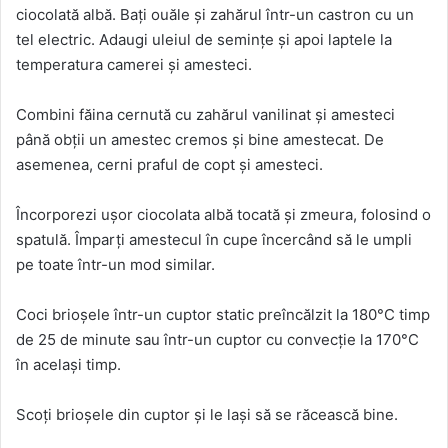
ciocolată albă. Bați ouăle și zahărul într-un castron cu un
tel electric. Adaugi uleiul de semințe și apoi laptele la
temperatura camerei și amesteci.
Combini făina cernută cu zahărul vanilinat și amesteci
până obții un amestec cremos și bine amestecat. De
asemenea, cerni praful de copt și amesteci.
Încorporezi ușor ciocolata albă tocată și zmeura, folosind o
spatulă. Împarți amestecul în cupe încercând să le umpli
pe toate într-un mod similar.
Coci brioșele într-un cuptor static preîncălzit la 180°C timp
de 25 de minute sau într-un cuptor cu convecție la 170°C
în același timp.
Scoți brioșele din cuptor și le lași să se răcească bine.