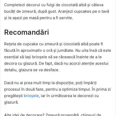
Completezi decorul cu fulgi de ciocolată albă și câteva
bucăți de zmeură, după gust. Aranjezi cupcakes pe o tavă
și le așezi pe masă pentru a fi servite.
Recomandări
Rețeta de cupcake cu zmeură și ciocolată albă poate fi
făcută în aproximativ o oră și jumătate. Nu uita însă că este
esențial să lași brioșele să se răcească înainte de a le
decora cu glazură. De fapt, dacă nu acorzi atenție acestui
detaliu, glazura se va desface.
Dacă nu ai prea mult timp la dispoziție, poți împărți
procesul în două faze, pentru a optimiza timpul. În prima zi
pregătești
brioșele
, iar în următoarea le decorezi cu
glazură.
Alte idei de decorare? Zmeură proaspătă, chipsuri de