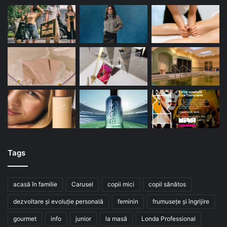
Tags
acasă în familie
Carusel
copii mici
copil sănătos
dezvoltare și evoluție personală
feminin
frumusețe și îngrijire
gourmet
info
junior
la masă
Londa Professional