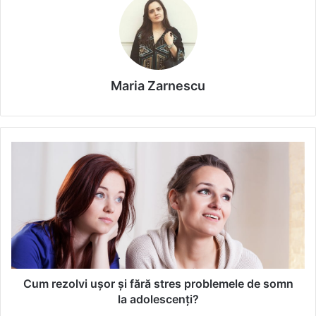
Maria Zarnescu
C
u
m
r
e
z
o
l
v
i
Cum rezolvi ușor și fără stres problemele de somn
u
la adolescenți?
ș