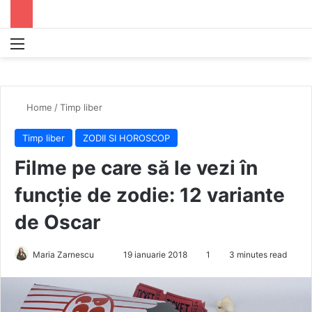
Menu
S
Home
/
Timp liber
Timp liber
ZODII SI HOROSCOP
Filme pe care să le vezi în
funcție de zodie: 12 variante
de Oscar
Maria Zarnescu
S
19 ianuarie 2018
1
3 minutes read
e
n
d