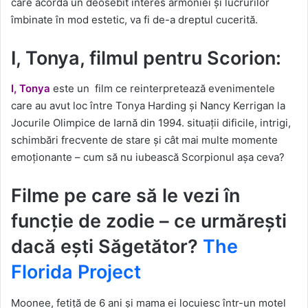
care acordă un deosebit interes armoniei și lucrurilor
îmbinate în mod estetic, va fi de-a dreptul cucerită.
I, Tonya, filmul pentru Scorion:
I, Tonya
este un film ce reinterpretează evenimentele
care au avut loc între Tonya Harding și Nancy Kerrigan la
Jocurile Olimpice de Iarnă din 1994. situații dificile, intrigi,
schimbări frecvente de stare și cât mai multe momente
emoționante – cum să nu iubească Scorpionul așa ceva?
Filme pe care să le vezi în
funcție de zodie – ce urmărești
dacă ești Săgetător?
The
Florida Project
Moonee, fetiță de 6 ani și mama ei locuiesc într-un motel