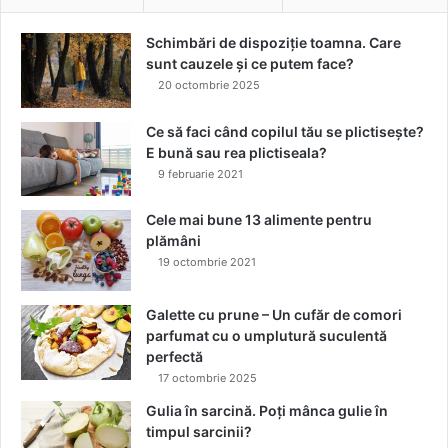
?
Schimbări de dispoziție toamna. Care
sunt cauzele și ce putem face?
20 octombrie 2025
Ce să faci când copilul tău se plictisește?
E bună sau rea plictiseala?
9 februarie 2021
Cele mai bune 13 alimente pentru
plămâni
19 octombrie 2021
Galette cu prune – Un cufăr de comori
parfumat cu o umplutură suculentă
perfectă
17 octombrie 2025
Gulia în sarcină. Poți mânca gulie în
timpul sarcinii?