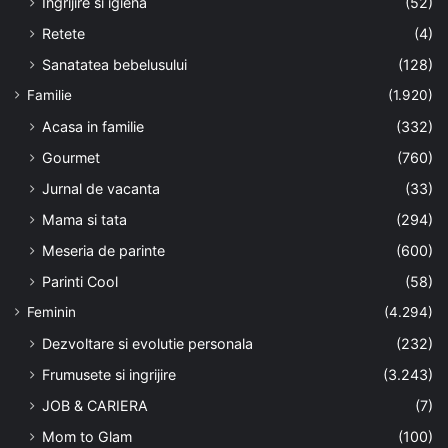
Ingrijire si igiena
(52)
Retete
(4)
Sanatatea bebelusului
(128)
Familie
(1.920)
Acasa in familie
(332)
Gourmet
(760)
Jurnal de vacanta
(33)
Mama si tata
(294)
Meseria de parinte
(600)
Parinti Cool
(58)
Feminin
(4.294)
Dezvoltare si evolutie personala
(232)
Frumusete si ingrijire
(3.243)
JOB & CARIERA
(7)
Mom to Glam
(100)