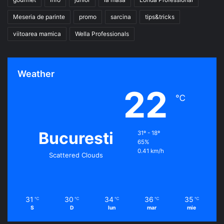
Meseria de parinte
promo
sarcina
tips&tricks
viitoarea mamica
Wella Professionals
Weather
22
℃
Bucuresti
31º - 18º
65%
0.41 km/h
Scattered Clouds
31
30
34
36
35
℃
℃
℃
℃
℃
S
D
lun
mar
mie