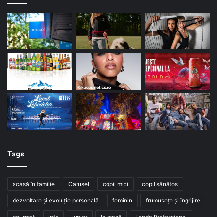
Tags
acasă în familie
Carusel
copii mici
copil sănătos
dezvoltare și evoluție personală
feminin
frumusețe și îngrijire
gourmet
info
junior
la masă
Londa Professional