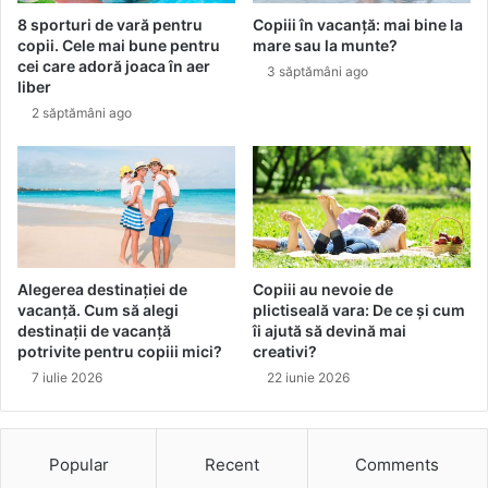
l
t
8 sporturi de vară pentru
Copiii în vacanță: mai bine la
e
o
copii. Cele mai bune pentru
mare sau la munte?
d
c
cei care adoră joaca în aer
3 săptămâni ago
e
a
liber
s
t
2 săptămâni ago
o
ă
m
n
l
a
a
d
o
Alegerea destinației de
Copiii au nevoie de
l
vacanță. Cum să alegi
plictiseală vara: De ce și cum
e
destinații de vacanță
îi ajută să devină mai
potrivite pentru copiii mici?
creativi?
s
c
7 iulie 2026
22 iunie 2026
e
n
ț
Popular
Recent
Comments
i