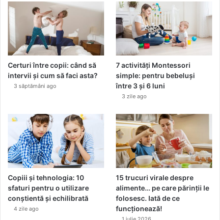
Certuri între copii: când să
7 activități Montessori
intervii și cum să faci asta?
simple: pentru bebeluși
între 3 și 6 luni
3 săptămâni ago
3 zile ago
Copiii și tehnologia: 10
15 trucuri virale despre
sfaturi pentru o utilizare
alimente… pe care părinții le
conștientă și echilibrată
folosesc. Iată de ce
funcționează!
4 zile ago
1 iulie 2026