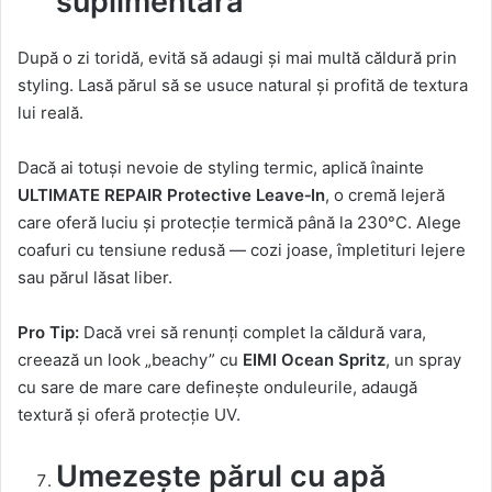
suplimentară
După o zi toridă, evită să adaugi și mai multă căldură prin
styling. Lasă părul să se usuce natural și profită de textura
lui reală.
Dacă ai totuși nevoie de styling termic, aplică înainte
ULTIMATE REPAIR Protective Leave
‑
In
, o cremă lejeră
care oferă luciu și protecție termică până la 230°C. Alege
coafuri cu tensiune redusă — cozi joase, împletituri lejere
sau părul lăsat liber.
Pro Tip:
Dacă vrei să renunți complet la căldură vara,
creează un look „beachy” cu
EIMI Ocean Spritz
, un spray
cu sare de mare care definește onduleurile, adaugă
textură și oferă protecție UV.
Umezește părul cu apă