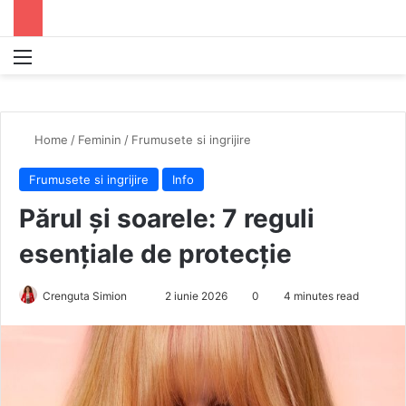
Menu
S
Home
/
Feminin
/
Frumusete si ingrijire
Frumusete si ingrijire
Info
Părul și soarele: 7 reguli
esențiale de protecție
Crenguta Simion
S
2 iunie 2026
0
4 minutes read
e
n
d
a
n