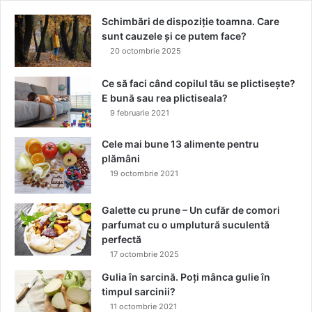
d
i
Schimbări de dispoziție toamna. Care
e
c
sunt cauzele și ce putem face?
v
u
20 octombrie 2025
ă
m
r
p
a
o
Ce să faci când copilul tău se plictisește?
t
a
E bună sau rea plictiseala?
s
t
9 februarie 2021
p
e
e
o
Cele mai bune 13 alimente pentru
c
r
plămâni
i
d
19 octombrie 2021
a
i
l
n
Galette cu prune – Un cufăr de comori
ă
e
parfumat cu o umplutură suculentă
a
perfectă
s
17 octombrie 2025
ă
‑
Gulia în sarcină. Poți mânca gulie în
ț
timpul sarcinii?
i
11 octombrie 2021