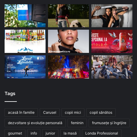
Tags
acasă în familie
Carusel
copii mici
copil sănătos
dezvoltare și evoluție personală
feminin
frumusețe și îngrijire
gourmet
info
junior
la masă
Londa Professional