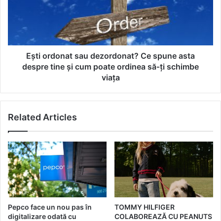
ă
o
ț
r
i
d
s
o
ă
n
f
a
Ești ordonat sau dezordonat? Ce spune asta
a
t
despre tine și cum poate ordinea să‑ți schimbe
c
s
viața
i
a
c
u
u
d
c
Related Articles
e
o
z
p
o
i
r
l
d
u
o
l
n
?
a
I
t
Pepco face un nou pas în
TOMMY HILFIGER
d
?
digitalizare odată cu
COLABOREAZĂ CU PEANUTS
e
C