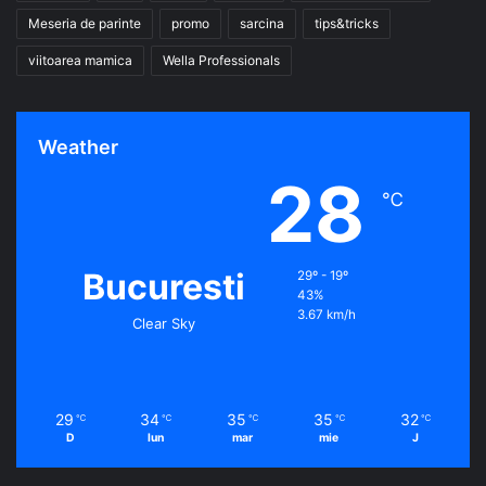
Meseria de parinte
promo
sarcina
tips&tricks
viitoarea mamica
Wella Professionals
Weather
28
℃
Bucuresti
29º - 19º
43%
3.67 km/h
Clear Sky
29
34
35
35
32
℃
℃
℃
℃
℃
D
lun
mar
mie
J