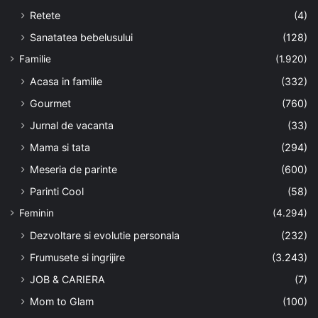
Retete
(4)
Sanatatea bebelusului
(128)
Familie
(1.920)
Acasa in familie
(332)
Gourmet
(760)
Jurnal de vacanta
(33)
Mama si tata
(294)
Meseria de parinte
(600)
Parinti Cool
(58)
Feminin
(4.294)
Dezvoltare si evolutie personala
(232)
Frumusete si ingrijire
(3.243)
JOB & CARIERA
(7)
Mom to Glam
(100)