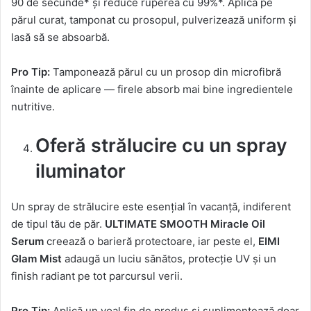
90 de secunde* și reduce ruperea cu 99%*. Aplică pe
părul curat, tamponat cu prosopul, pulverizează uniform și
lasă să se absoarbă.
Pro Tip:
Tamponează părul cu un prosop din microfibră
înainte de aplicare — firele absorb mai bine ingredientele
nutritive.
Oferă strălucire cu un spray
iluminator
Un spray de strălucire este esențial în vacanță, indiferent
de tipul tău de păr.
ULTIMATE SMOOTH Miracle Oil
Serum
creează o barieră protectoare, iar peste el,
EIMI
Glam Mist
adaugă un luciu sănătos, protecție UV și un
finish radiant pe tot parcursul verii.
Pro Tip:
Aplică un voal fin de produs și suplimentează doar