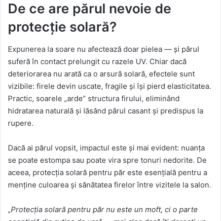
De ce are părul nevoie de
protecție solară?
Expunerea la soare nu afectează doar pielea — și părul
suferă în contact prelungit cu razele UV. Chiar dacă
deteriorarea nu arată ca o arsură solară, efectele sunt
vizibile: firele devin uscate, fragile și își pierd elasticitatea.
Practic, soarele „arde” structura firului, eliminând
hidratarea naturală și lăsând părul casant și predispus la
rupere.
Dacă ai părul vopsit, impactul este și mai evident: nuanța
se poate estompa sau poate vira spre tonuri nedorite. De
aceea, protecția solară pentru păr este esențială pentru a
menține culoarea și sănătatea firelor între vizitele la salon.
„
Protecția solară pentru păr nu este un moft, ci o parte