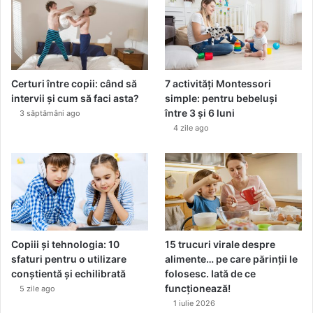
Certuri între copii: când să
7 activități Montessori
intervii și cum să faci asta?
simple: pentru bebeluși
între 3 și 6 luni
3 săptămâni ago
4 zile ago
Copiii și tehnologia: 10
15 trucuri virale despre
sfaturi pentru o utilizare
alimente… pe care părinții le
conștientă și echilibrată
folosesc. Iată de ce
funcționează!
5 zile ago
1 iulie 2026