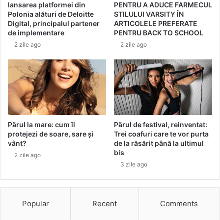
lansarea platformei din
PENTRU A ADUCE FARMECUL
i
e
Polonia alături de Deloitte
STILULUI VARSITY ÎN
f
s
Digital, principalul partener
ARTICOLELE PREFERATE
r
p
de implementare
PENTRU BACK TO SCHOOL
u
u
2 zile ago
2 zile ago
m
n
o
e
a
a
s
s
e
t
p
a
e
d
n
e
Părul la mare: cum îl
Părul de festival, reinventat:
t
protejezi de soare, sare și
Trei coafuri care te vor purta
s
vânt?
de la răsărit până la ultimul
r
p
bis
u
r
2 zile ago
o
3 zile ago
e
z
t
i
i
c
n
Popular
Recent
Comments
u
e
a
ș