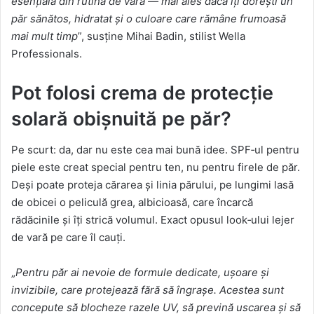
esențială din rutina de vară — mai ales dacă îți dorești un
păr sănătos, hidratat și o culoare care rămâne frumoasă
mai mult timp
”, susține Mihai Badin, stilist Wella
Professionals.
Pot folosi crema de protecție
solară obișnuită pe păr?
Pe scurt: da, dar nu este cea mai bună idee. SPF‑ul pentru
piele este creat special pentru ten, nu pentru firele de păr.
Deși poate proteja cărarea și linia părului, pe lungimi lasă
de obicei o peliculă grea, albicioasă, care încarcă
rădăcinile și îți strică volumul. Exact opusul look‑ului lejer
de vară pe care îl cauți.
„
Pentru păr ai nevoie de formule dedicate, ușoare și
invizibile, care protejează fără să îngrașe. Acestea sunt
concepute să blocheze razele UV, să prevină uscarea și să