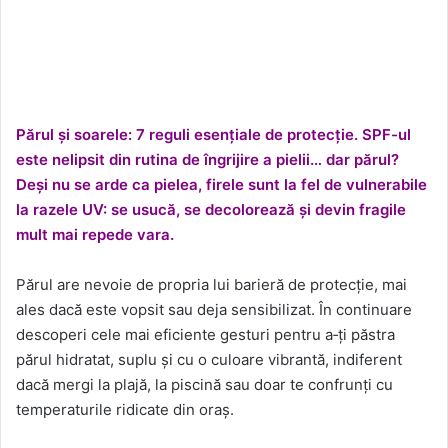
Părul și soarele: 7 reguli esențiale de protecție. SPF-ul
este nelipsit din rutina de îngrijire a pielii… dar părul?
Deși nu se arde ca pielea, firele sunt la fel de vulnerabile
la razele UV: se usucă, se decolorează și devin fragile
mult mai repede vara.
Părul are nevoie de propria lui barieră de protecție, mai
ales dacă este vopsit sau deja sensibilizat. În continuare
descoperi cele mai eficiente gesturi pentru a‑ți păstra
părul hidratat, suplu și cu o culoare vibrantă, indiferent
dacă mergi la plajă, la piscină sau doar te confrunți cu
temperaturile ridicate din oraș.