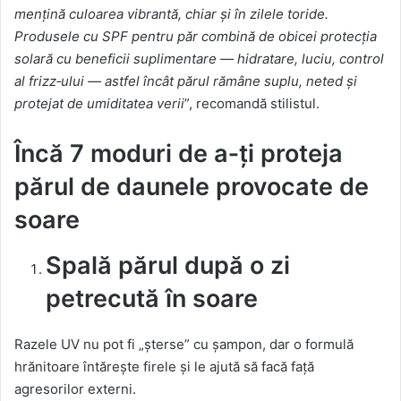
mențină culoarea vibrantă, chiar și în zilele toride.
Produsele cu SPF pentru păr combină de obicei protecția
solară cu beneficii suplimentare — hidratare, luciu, control
al frizz
‑
ului
—
astfel
î
nc
â
t p
ă
rul r
ă
m
â
ne suplu, neted
ș
i
protejat de umiditatea verii
”, recomandă stilistul.
Încă 7 moduri de a
‑
ț
i proteja
p
ă
rul de daunele provocate de
soare
Spală părul după o zi
petrecută în soare
Razele UV nu pot fi „șterse” cu șampon, dar o formulă
hrănitoare întărește firele și le ajută să facă față
agresorilor externi.