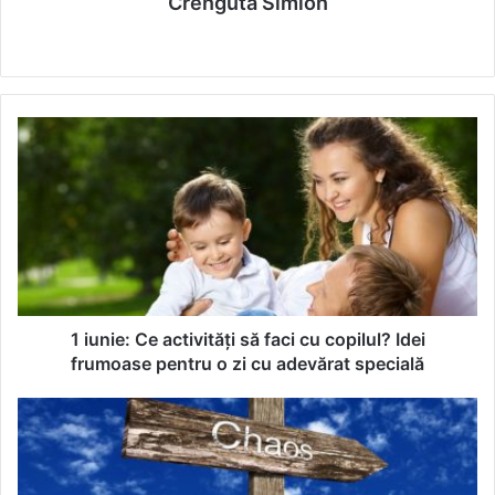
Crenguta Simion
We
bsi
te
1
i
u
n
i
e
:
C
e
a
1 iunie: Ce activități să faci cu copilul? Idei
c
frumoase pentru o zi cu adevărat specială
t
i
E
v
ș
i
t
t
i