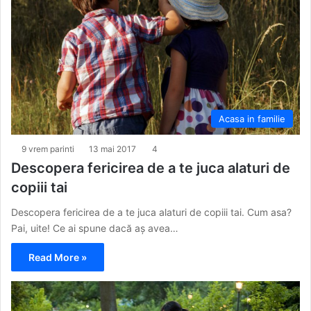
Acasa in familie
9 vrem parinti
13 mai 2017
4
Descopera fericirea de a te juca alaturi de
copiii tai
Descopera fericirea de a te juca alaturi de copiii tai. Cum asa?
Pai, uite! Ce ai spune dacă aș avea…
Read More »