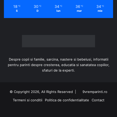
18
30
34
36
34
℃
℃
℃
℃
℃
S
D
lun
mar
mie
Despre copii si familie, sarcina, nastere si bebelusi, informatii
pentru parinti despre cresterea, educatia si sanatatea copiilor,
sfaturi de la experti.
© Copyright 2026, All Rights Reserved |
9vremparinti.ro
Termeni si conditii
Politica de confidentialitate
Contact
Facebook
Instagram