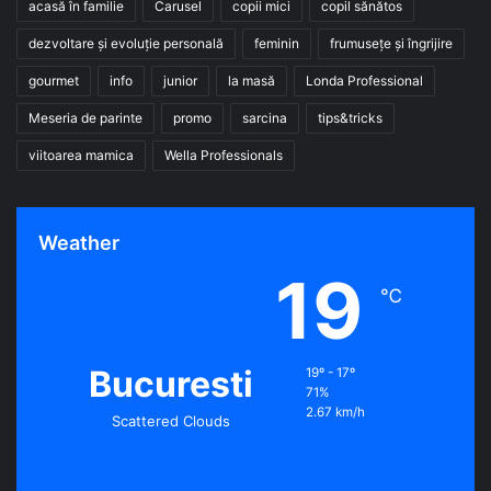
acasă în familie
Carusel
copii mici
copil sănătos
dezvoltare și evoluție personală
feminin
frumusețe și îngrijire
gourmet
info
junior
la masă
Londa Professional
Meseria de parinte
promo
sarcina
tips&tricks
viitoarea mamica
Wella Professionals
Weather
19
℃
Bucuresti
19º - 17º
71%
2.67 km/h
Scattered Clouds