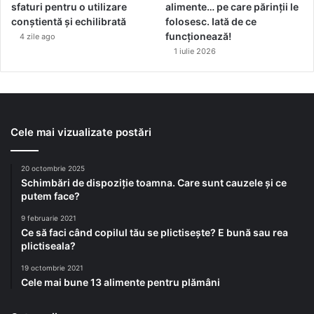
sfaturi pentru o utilizare
alimente… pe care părinții le
conștientă și echilibrată
folosesc. Iată de ce
funcționează!
4 zile ago
1 iulie 2026
Cele mai vizualizate postări
20 octombrie 2025
Schimbări de dispoziție toamna. Care sunt cauzele și ce
putem face?
9 februarie 2021
Ce să faci când copilul tău se plictisește? E bună sau rea
plictiseala?
19 octombrie 2021
Cele mai bune 13 alimente pentru plămâni