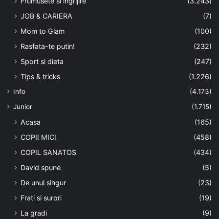
Frumusete si ingrijire
(3.243)
JOB & CARIERA
(7)
Mom to Glam
(100)
Rasfata-te putin!
(232)
Sport si dieta
(247)
Tips & tricks
(1.226)
Info
(4.173)
Junior
(1.715)
Acasa
(165)
COPII MICI
(458)
COPIL SANATOS
(434)
David spune
(5)
De unul singur
(23)
Frati si surori
(19)
La gradi
(9)