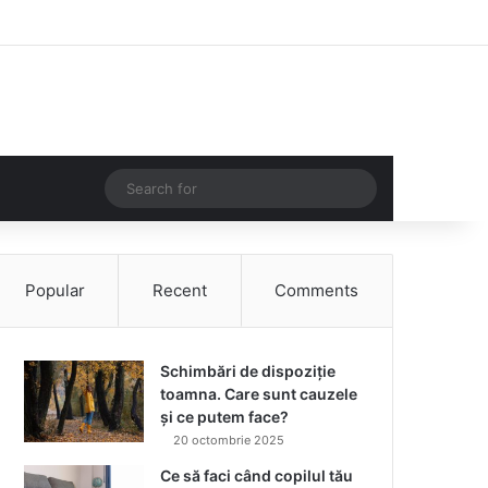
Facebook
Instagram
Log In
Random Article
Sidebar
Random Article
Search
for
Popular
Recent
Comments
Schimbări de dispoziție
toamna. Care sunt cauzele
și ce putem face?
20 octombrie 2025
Ce să faci când copilul tău