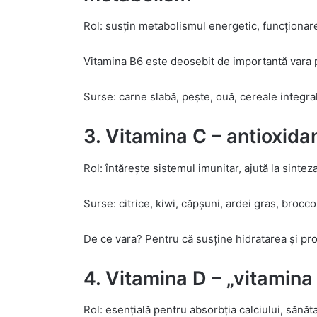
Rol: susțin metabolismul energetic, funcționar
Vitamina B6 este deosebit de importantă vara p
Surse: carne slabă, pește, ouă, cereale integra
3. Vitamina C – antioxidan
Rol: întărește sistemul imunitar, ajută la sintez
Surse: citrice, kiwi, căpșuni, ardei gras, broccol
De ce vara? Pentru că susține hidratarea și pro
4. Vitamina D – „vitamina
Rol: esențială pentru absorbția calciului, sănăt