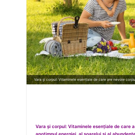
Vara și corpul: Vitaminele esențiale de care are nevoie corpu
Vara și corpul: Vitaminele esențiale de care a
anotimpul energiei, al soarelui și al abundenț