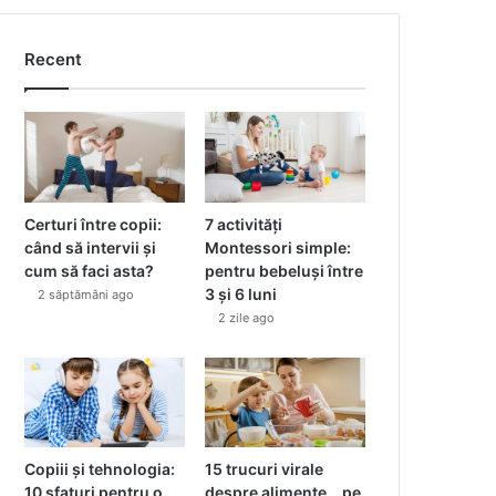
Recent
Certuri între copii:
7 activități
când să intervii și
Montessori simple:
cum să faci asta?
pentru bebeluși între
3 și 6 luni
2 săptămâni ago
2 zile ago
Copiii și tehnologia:
15 trucuri virale
10 sfaturi pentru o
despre alimente… pe