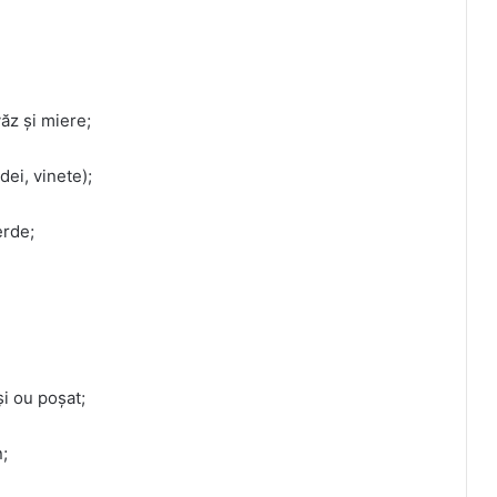
ăz și miere;
dei, vinete);
erde;
i ou poșat;
n;