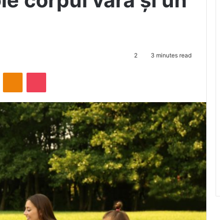
ie corpul vara și un
2
3 minutes read
ontakte
Odnoklassniki
Pocket