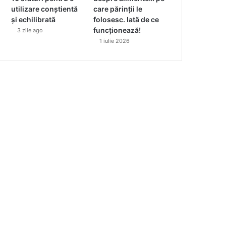
utilizare conștientă
care părinții le
și echilibrată
folosesc. Iată de ce
funcționează!
3 zile ago
1 iulie 2026