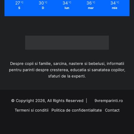
27
30
34
36
34
℃
℃
℃
℃
℃
S
D
lun
mar
mie
Despre copii si familie, sarcina, nastere si bebelusi, informatii
pentru parinti despre cresterea, educatia si sanatatea copiilor,
sfaturi de la experti.
© Copyright 2026, All Rights Reserved |
9vremparinti.ro
Termeni si conditii
Politica de confidentialitate
Contact
Facebook
Instagram