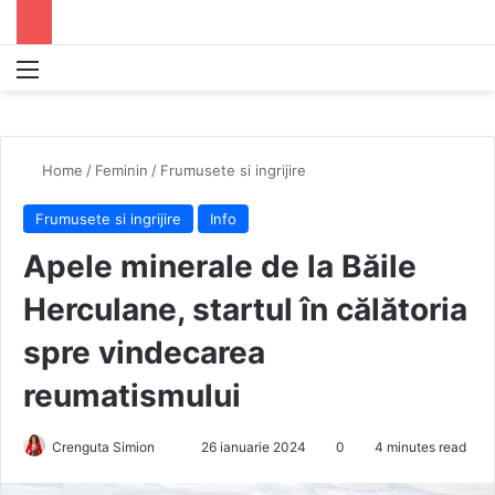
Menu
S
Home
/
Feminin
/
Frumusete si ingrijire
Frumusete si ingrijire
Info
Apele minerale de la Băile
Herculane, startul în călătoria
spre vindecarea
reumatismului
Crenguta Simion
S
26 ianuarie 2024
0
4 minutes read
e