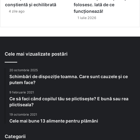
conștientă și echilibrată
folosesc. Iată de ce
g
funcționează!
4 zile ago
(
1 iulie 2026
f
ă
r
ă
a
c
Cele mai vizualizate postări
e
)
20 octombrie 2025
p
Schimbări de dispoziție toamna. Care sunt cauzele și ce
e
putem face?
n
t
9 februarie 2021
r
Ce să faci când copilul tău se plictisește? E bună sau rea
plictiseala?
u
s
19 octombrie 2021
ă
Cele mai bune 13 alimente pentru plămâni
n
ă
Categorii
t