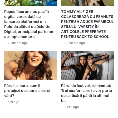
t
n
r
s
Pepco face un nou pas în
TOMMY HILFIGER
u
e
digitalizare odată cu
COLABOREAZĂ CU PEANUTS
p
a
lansarea platformei din
PENTRU A ADUCE FARMECUL
r
z
Polonia alături de Deloitte
STILULUI VARSITY ÎN
â
ă
Digital, principalul partener
ARTICOLELE PREFERATE
n
A
de implementare
PENTRU BACK TO SCHOOL
z
u
22 de ore ago
23 de ore ago
s
r
a
a
u
M
c
i
i
n
n
a
ă
,
i
Părul la mare: cum îl
Părul de festival, reinventat:
n
protejezi de soare, sare și
Trei coafuri care te vor purta
vânt?
de la răsărit până la ultimul
o
bis
v
o zi ago
a
2 zile ago
t
o