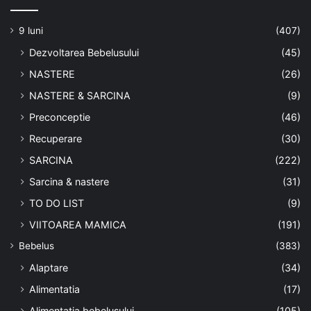
a
t
9 luni
(407)
e
Dezvoltarea Bebelusului
(45)
a
ș
NASTERE
(26)
i
NASTERE & SARCINA
(9)
f
r
Preconceptie
(46)
u
Recuperare
(30)
m
u
SARCINA
(222)
s
Sarcina & nastere
(31)
e
ț
TO DO LIST
(9)
e
VIITOAREA MAMICA
(191)
a
p
Bebelus
(383)
i
Alaptare
(34)
e
l
Alimentatia
(17)
i
Alimentatia bebelusului
(105)