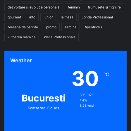
dezvoltare și evoluție personală
feminin
frumusețe și îngrijire
gourmet
info
junior
la masă
Londa Professional
Meseria de parinte
promo
sarcina
tips&tricks
viitoarea mamica
Wella Professionals
Weather
30
℃
Bucuresti
30º - 17º
44%
3.23 km/h
Scattered Clouds