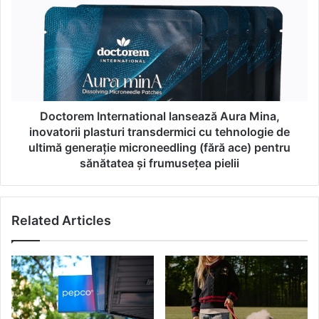
o
c
v
t
a
o
r
r
i
e
a
m
n
I
t
n
Doctorem International lansează Aura Mina,
ă
t
inovatorii plasturi transdermici cu tehnologie de
s
e
ultimă generație microneedling (fără ace) pentru
ă
r
sănătatea și frumusețea pielii
n
n
ă
a
t
t
o
Related Articles
i
a
o
s
n
ă
a
p
l
e
l
n
a