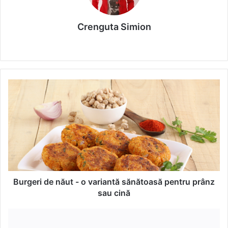
Crenguta Simion
We
bsi
te
B
u
r
g
e
r
i
d
e
n
Burgeri de năut - o variantă sănătoasă pentru prânz
ă
sau cină
u
t
D
-
o