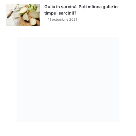
c
Gulia în sarcină. Poți mânca gulie în
i
timpul sarcinii?
c
11 octombrie 2021
u
t
e
h
n
o
l
o
g
i
e
d
e
u
l
t
i
m