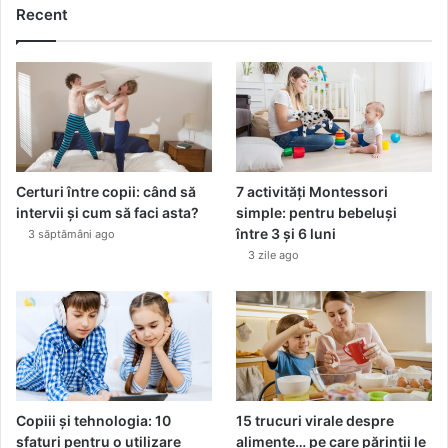
ă
Recent
g
e
n
e
r
a
ț
i
Certuri între copii: când să
7 activități Montessori
e
intervii și cum să faci asta?
simple: pentru bebeluși
m
între 3 și 6 luni
3 săptămâni ago
i
3 zile ago
c
r
o
n
e
e
d
l
Copiii și tehnologia: 10
15 trucuri virale despre
i
sfaturi pentru o utilizare
alimente… pe care părinții le
n