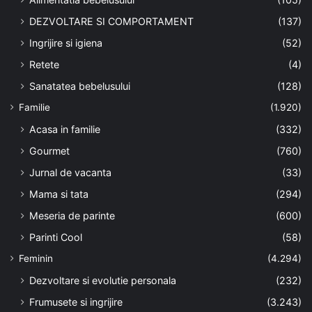
i
DEZVOLTARE SI COMPORTAMENT
(137)
Ingrijire si igiena
(52)
Retete
(4)
Sanatatea bebelusului
(128)
Familie
(1.920)
Acasa in familie
(332)
Gourmet
(760)
Jurnal de vacanta
(33)
Mama si tata
(294)
Meseria de parinte
(600)
Parinti Cool
(58)
Feminin
(4.294)
Dezvoltare si evolutie personala
(232)
Frumusete si ingrijire
(3.243)