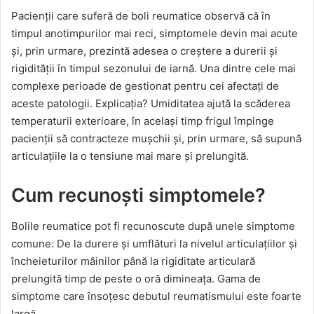
Pacienții care suferă de boli reumatice observă că în
timpul anotimpurilor mai reci, simptomele devin mai acute
și, prin urmare, prezintă adesea o creștere a durerii și
rigidității în timpul sezonului de iarnă. Una dintre cele mai
complexe perioade de gestionat pentru cei afectați de
aceste patologii. Explicația? Umiditatea ajută la scăderea
temperaturii exterioare, în același timp frigul împinge
pacienții să contracteze mușchii și, prin urmare, să supună
articulațiile la o tensiune mai mare și prelungită.
Cum recunoști simptomele?
Bolile reumatice pot fi recunoscute după unele simptome
comune: De la durere și umflături la nivelul articulațiilor și
încheieturilor mâinilor până la rigiditate articulară
prelungită timp de peste o oră dimineața. Gama de
simptome care însoțesc debutul reumatismului este foarte
largă.