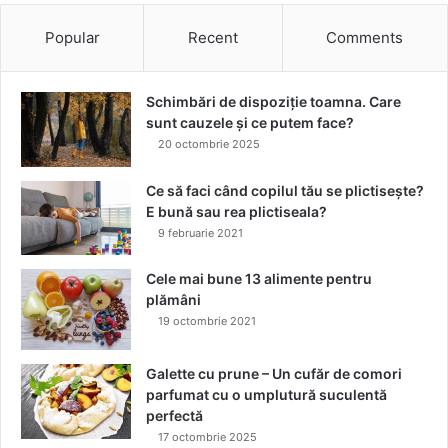
r
Popular
Recent
Comments
i
i
p
Schimbări de dispoziție toamna. Care
l
sunt cauzele și ce putem face?
a
20 octombrie 2025
s
t
u
Ce să faci când copilul tău se plictisește?
r
E bună sau rea plictiseala?
i
9 februarie 2021
t
r
Cele mai bune 13 alimente pentru
a
plămâni
n
19 octombrie 2021
s
d
Galette cu prune – Un cufăr de comori
e
parfumat cu o umplutură suculentă
r
perfectă
m
17 octombrie 2025
i