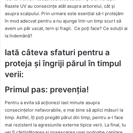
Razele UV au consecințe atât asupra arborelui, cât și
asupra scalpului. Prin urmare este esențial să-l protejăm
în mod adecvat pentru a nu ajunge într-un timp scurt să
avem un păr uscat, tern și fragil. Ce poți face? Ce soluții ai
la îndemână?
Iată câteva sfaturi pentru a
proteja și îngriji părul în timpul
verii:
Primul pas: prevenția!
Pentru a evita să acționezi last minute asupra
consecințelor nefavorabile, e mai bine să aplici măsuri la
timp. Astfel, îți poți pregăti părul din timp, pentru a-l face
mai rezistent la agresiunile externe tipice verii. La final, tu
vei fi câștigătoarea și posesoarea unei podoabe capilare