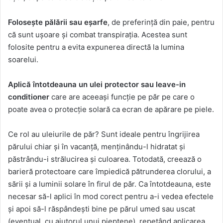
Folosește pălării sau eșarfe
, de preferință din paie, pentru
că sunt ușoare și combat transpirația. Acestea sunt
folosite pentru a evita expunerea directă la lumina
soarelui.
Aplică întotdeauna un ulei protector sau leave-in
conditioner
care are aceeași funcție pe păr pe care o
poate avea o protecție solară ca ecran de apărare pe piele.
Ce rol au uleiurile de păr? Sunt ideale pentru îngrijirea
părului chiar și în vacanță, menținându-l hidratat și
păstrându-i strălucirea și culoarea. Totodată, creează o
barieră protectoare care împiedică pătrunderea clorului, a
sării și a luminii solare în firul de păr. Ca întotdeauna, este
necesar să-l aplici în mod corect pentru a-i vedea efectele
și apoi să-l răspândești bine pe părul umed sau uscat
(eventual, cu ajutorul unui pieptene), repetând aplicarea