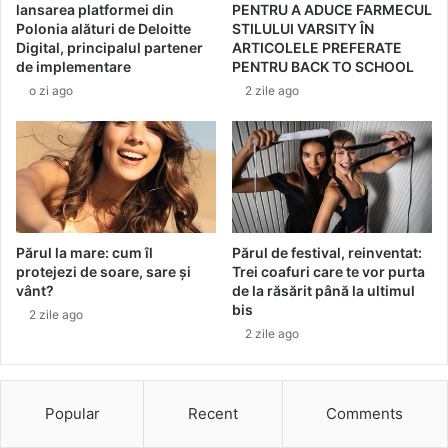
a
lansarea platformei din
PENTRU A ADUCE FARMECUL
s
ț
Polonia alături de Deloitte
STILULUI VARSITY ÎN
u
a
Digital, principalul partener
ARTICOLELE PREFERATE
f
r
de implementare
PENTRU BACK TO SCHOOL
l
ă
o zi ago
2 zile ago
e
p
t
e
u
n
l
t
p
r
ă
u
p
c
u
Părul la mare: cum îl
Părul de festival, reinventat:
o
ș
protejezi de soare, sare și
Trei coafuri care te vor purta
p
vânt?
de la răsărit până la ultimul
i
i
bis
i
2 zile ago
i
B
2 zile ago
a
r
b
Popular
Recent
Comments
i
e