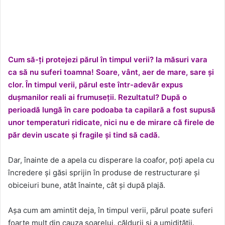
Cum să-ți protejezi părul în timpul verii? Ia măsuri vara
ca să nu suferi toamna! Soare, vânt, aer de mare, sare și
clor. În timpul verii, părul este într-adevăr expus
dușmanilor reali ai frumuseții. Rezultatul? După o
perioadă lungă în care podoaba ta capilară a fost supusă
unor temperaturi ridicate, nici nu e de mirare că firele de
păr devin uscate și fragile și tind să cadă.
Dar, înainte de a apela cu disperare la coafor, poți apela cu
încredere și găsi sprijin în produse de restructurare și
obiceiuri bune, atât înainte, cât și după plajă.
Așa cum am amintit deja, în timpul verii, părul poate suferi
foarte mult din cauza soarelui, căldurii și a umidității.