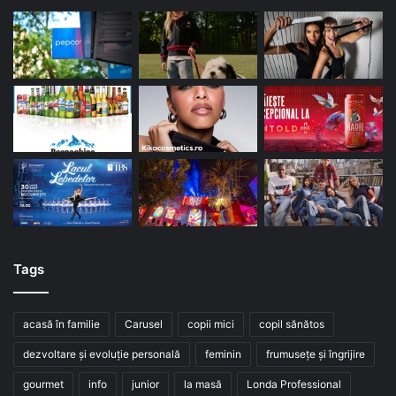
Tags
acasă în familie
Carusel
copii mici
copil sănătos
dezvoltare și evoluție personală
feminin
frumusețe și îngrijire
gourmet
info
junior
la masă
Londa Professional