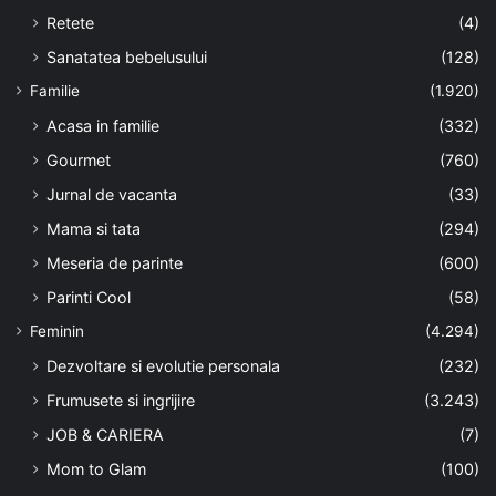
Retete
(4)
Sanatatea bebelusului
(128)
Familie
(1.920)
Acasa in familie
(332)
Gourmet
(760)
Jurnal de vacanta
(33)
Mama si tata
(294)
Meseria de parinte
(600)
Parinti Cool
(58)
Feminin
(4.294)
Dezvoltare si evolutie personala
(232)
Frumusete si ingrijire
(3.243)
JOB & CARIERA
(7)
Mom to Glam
(100)