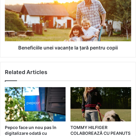
c
n
ț
e
i
f
a
i
O
c
P
i
I
i
B
l
Beneficiile unei vacanțe la țară pentru copii
a
e
r
u
b
n
Related Articles
i
e
e
i
t
v
h
a
e
c
M
a
o
n
v
ț
i
e
Pepco face un nou pas în
TOMMY HILFIGER
e
l
digitalizare odată cu
COLABOREAZĂ CU PEANUTS
,