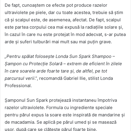
De fapt, cunoaștem ce efecte pot produce razelor
ultraviolete pe piele, dar cu toate acestea, trebuie să știm
că și scalpul este, de asemenea, afectat. De fapt, scalpul
este partea corpului cea mai expusă la radiațiile solare și,
în cazul în care nu este protejat în mod adecvat, s-ar putea
arde și suferi tulburări mai mult sau mai puțin grave.
„Pentru spălat folosește Londa Sun Spark Shampoo –
Șampon cu Protecție Solară – extrem de eficient în zilele
în care soarele arde foarte tare și, de altfel, pe tot
parcursul verii
.”, recomandă Gabriel Ilie, stilist Londa
Professional.
Șamponul Sun Spark protejează instantaneu împotriva
razelor ultraviolete. Formula cu ingrediente speciale
pentru părul expus la soare este inspirată de mandarine și
de macadamia. Se aplică pe părul umed și se masează
ușor, după care se clătește părul foarte bine.