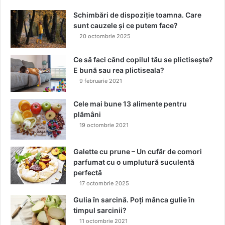
t
Schimbări de dispoziție toamna. Care
r
sunt cauzele și ce putem face?
a
20 octombrie 2025
n
s
p
Ce să faci când copilul tău se plictisește?
u
E bună sau rea plictiseala?
s
9 februarie 2021
î
n
Cele mai bune 13 alimente pentru
l
plămâni
a
19 octombrie 2021
c
u
Galette cu prune – Un cufăr de comori
r
parfumat cu o umplutură suculentă
i
perfectă
d
17 octombrie 2025
e
u
Gulia în sarcină. Poți mânca gulie în
n
timpul sarcinii?
g
11 octombrie 2021