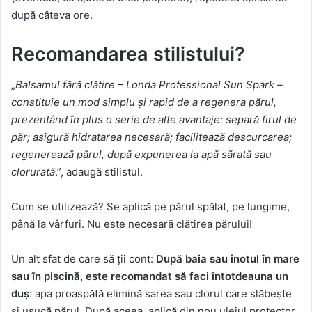
după câteva ore.
Recomandarea stilistului?
„
Balsamul fără clătire – Londa Professional Sun Spark –
constituie un mod simplu și rapid de a regenera părul,
prezentând în plus o serie de alte avantaje: separă firul de
păr; asigură hidratarea necesară; facilitează descurcarea;
regenerează părul, după expunerea la apă sărată sau
clorurată
.”, adaugă stilistul.
Cum se utilizează? Se aplică pe părul spălat, pe lungime,
până la vârfuri. Nu este necesară clătirea părului!
Un alt sfat de care să ții cont:
După baia sau înotul în mare
sau în piscină, este recomandat să faci întotdeauna un
duș
: apa proaspătă elimină sarea sau clorul care slăbește
și usucă părul. După aceea, aplică din nou uleiul protector.