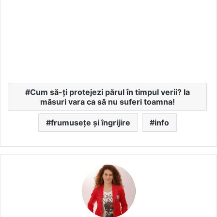
Cum să-ți protejezi părul în timpul verii? Ia
măsuri vara ca să nu suferi toamna!
frumusețe și îngrijire
info