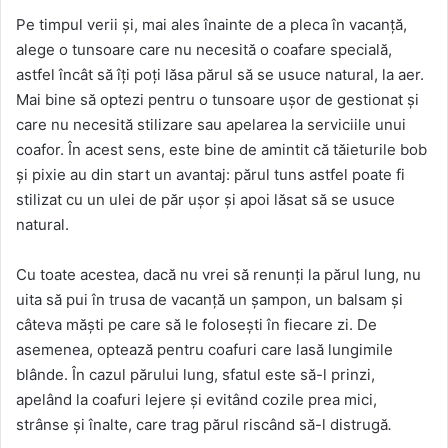
Pe timpul verii și, mai ales înainte de a pleca în vacanță,
alege o tunsoare care nu necesită o coafare specială,
astfel încât să îți poți lăsa părul să se usuce natural, la aer.
Mai bine să optezi pentru o tunsoare ușor de gestionat și
care nu necesită stilizare sau apelarea la serviciile unui
coafor. În acest sens, este bine de amintit că tăieturile bob
și pixie au din start un avantaj: părul tuns astfel poate fi
stilizat cu un ulei de păr ușor și apoi lăsat să se usuce
natural.
Cu toate acestea, dacă nu vrei să renunți la părul lung, nu
uita să pui în trusa de vacanță un șampon, un balsam și
câteva măști pe care să le folosești în fiecare zi. De
asemenea, optează pentru coafuri care lasă lungimile
blânde. În cazul părului lung, sfatul este să-l prinzi,
apelând la coafuri lejere și evitând cozile prea mici,
strânse și înalte, care trag părul riscând să-l distrugă
.