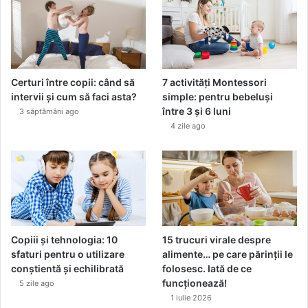
Certuri între copii: când să
7 activități Montessori
intervii și cum să faci asta?
simple: pentru bebeluși
între 3 și 6 luni
3 săptămâni ago
4 zile ago
Copiii și tehnologia: 10
15 trucuri virale despre
sfaturi pentru o utilizare
alimente… pe care părinții le
conștientă și echilibrată
folosesc. Iată de ce
funcționează!
5 zile ago
1 iulie 2026