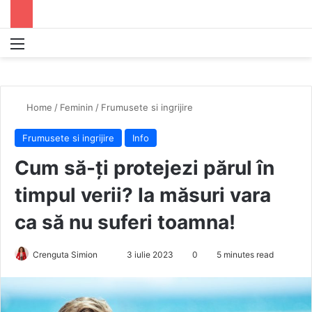
Menu
S
Home
/
Feminin
/
Frumusete si ingrijire
Frumusete si ingrijire
Info
Cum să-ți protejezi părul în
timpul verii? Ia măsuri vara
ca să nu suferi toamna!
Crenguta Simion
S
3 iulie 2023
0
5 minutes read
e
n
d