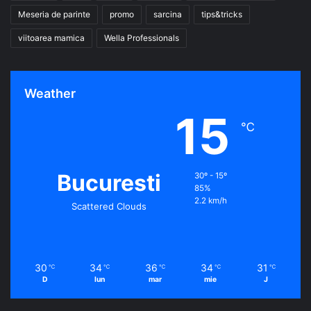
Meseria de parinte
promo
sarcina
tips&tricks
viitoarea mamica
Wella Professionals
Weather
15
℃
Bucuresti
30º - 15º
85%
2.2 km/h
Scattered Clouds
30
34
36
34
31
℃
℃
℃
℃
℃
D
lun
mar
mie
J