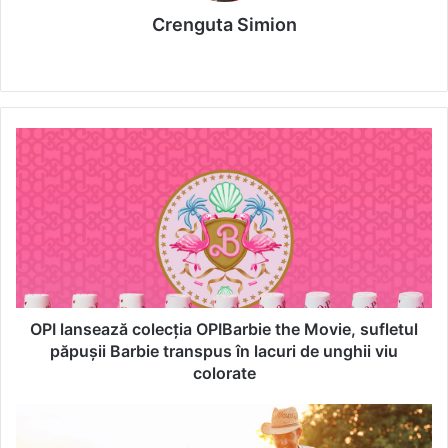
Crenguta Simion
We
bsi
te
O
P
I
l
a
n
s
e
a
z
OPI lansează colecția OPIBarbie the Movie, sufletul
ă
păpușii Barbie transpus în lacuri de unghii viu
c
colorate
o
l
B
e
e