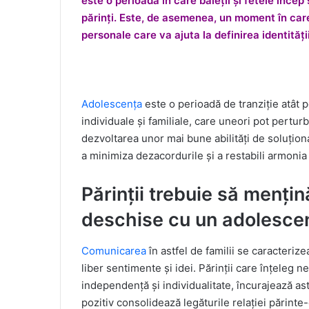
este o perioadă în care băieții și fetele înc
părinți. Este, de asemenea, un moment în care 
personale care va ajuta la definirea identității
Adolescența
este o perioadă de tranziție atât p
individuale și familiale, care uneori pot perturb
dezvoltarea unor mai bune abilități de soluțion
a minimiza dezacordurile și a restabili armonia 
Părinții trebuie să mențin
deschise cu un adolesce
Comunicarea
în astfel de familii se caracteriz
liber sentimente și idei. Părinții care înțeleg
independență și individualitate, încurajează astf
pozitiv consolidează legăturile relației părint