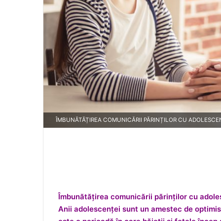
ÎMBUNĂTĂȚIREA COMUNICĂRII PĂRINȚILOR CU ADOLESCENȚ
Îmbunătățirea comunicării părinților cu adoles
Anii adolescenței sunt un amestec de optimis