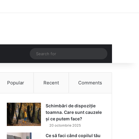
Facebook
Instagram
Log In
Random Article
Sidebar
Random Article
Search
for
Popular
Recent
Comments
Schimbări de dispoziție
toamna. Care sunt cauzele
și ce putem face?
20 octombrie 2025
Ce să faci când copilul tău