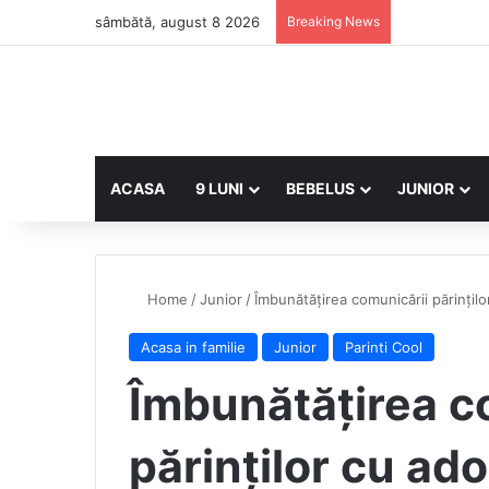
sâmbătă, august 8 2026
Breaking News
ACASA
9 LUNI
BEBELUS
JUNIOR
Home
/
Junior
/
Îmbunătățirea comunicării părințilo
Acasa in familie
Junior
Parinti Cool
Îmbunătățirea c
părinților cu ado