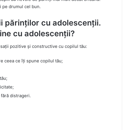
ți pe drumul cel bun.
 părinților cu adolescenții.
ne cu adolescenții?
sații pozitive și constructive cu copilul tău:
re ceea ce îți spune copilul tău;
tău;
icitate;
 fără distrageri.