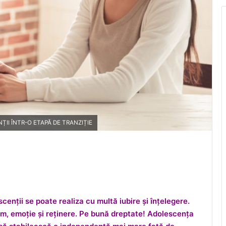
II ÎNTR-O ETAPĂ DE TRANZIȚIE
cenții se poate realiza cu multă iubire și înțelegere.
m, emoție și reținere. Pe bună dreptate! Adolescența