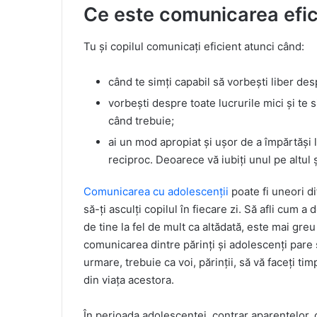
Ce este comunicarea efic
Tu și copilul comunicați eficient atunci când:
când te simți capabil să vorbești liber desp
vorbești despre toate lucrurile mici și te 
când trebuie;
ai un mod apropiat și ușor de a împărtăși 
reciproc. Deoarece vă iubiți unul pe altul 
Comunicarea cu adolescenții
poate fi uneori dif
să-ți asculți copilul în fiecare zi. Să afli cum 
de tine la fel de mult ca altădată, este mai greu 
comunicarea dintre părinți și adolescenți pare 
urmare, trebuie ca voi, părinții, să vă faceți ti
din viața acestora.
În perioada adolescenței, contrar aparențelor, 