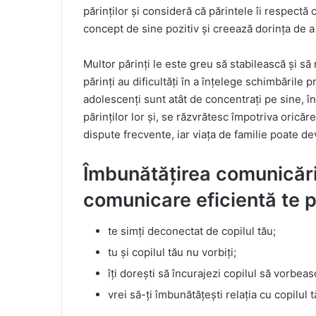
părinților și consideră că părintele îi respectă
concept de sine pozitiv și creează dorința de a 
Multor părinți le este greu să stabilească și s
părinți au dificultăți în a înțelege schimbările p
adolescenți sunt atât de concentrați pe sine, î
părinților lor și, se răzvrătesc împotriva oricăre
dispute frecvente, iar viața de familie poate dev
Îmbunătățirea comunicării
comunicare eficientă te p
te simți deconectat de copilul tău;
tu și copilul tău nu vorbiți;
îți dorești să încurajezi copilul să vorbea
vrei să-ți îmbunătățești relația cu copilul t