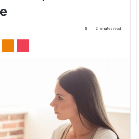
ie
8
2 minutes read
ontakte
Odnoklassniki
Pocket