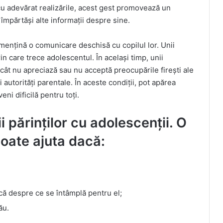
 cu adevărat realizările, acest gest promovează un
împărtăși alte informații despre sine.
ă mențină o comunicare deschisă cu copilul lor. Unii
rin care trece adolescentul. În același timp, unii
ncât nu apreciază sau nu acceptă preocupările firești ale
i autorități parentale. În aceste condiții, pot apărea
eni dificilă pentru toți.
 părinților cu adolescenții. O
oate ajuta dacă:
scă despre ce se întâmplă pentru el;
ău.