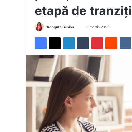
etapă de tranziț
Crenguta Simion
S
3 martie 2020
e
Facebook
X
LinkedIn
Tumblr
Pinterest
Reddit
VK
n
d
a
n
e
m
a
i
l