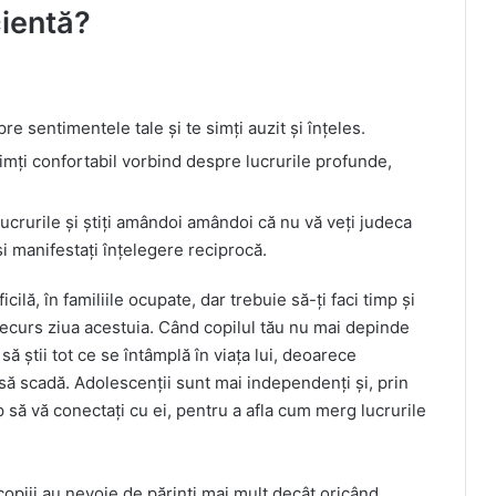
ientă?
re sentimentele tale și te simți auzit și înțeles.
simți confortabil vorbind despre lucrurile profunde,
lucrurile și știți amândoi amândoi că nu vă veți judeca
și manifestați înțelegere reciprocă.
icilă, în familiile ocupate, dar trebuie să-ți faci timp și
a decurs ziua acestuia. Când copilul tău nu mai depinde
să știi tot ce se întâmplă în viața lui, deoarece
să scadă. Adolescenții sunt mai independenți și, prin
mp să vă conectați cu ei, pentru a afla cum merg lucrurile
copiii au nevoie de părinți mai mult decât oricând.