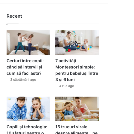
Recent
Certuri între copii:
7 activități
când să intervii și
Montessori simple:
cum să faci asta?
pentru bebeluși între
3 și 6 luni
3 săptămâni ago
3 zile ago
Copiii și tehnologia:
15 trucuri virale
10 sfaturi pentru o
despre alimente… pe