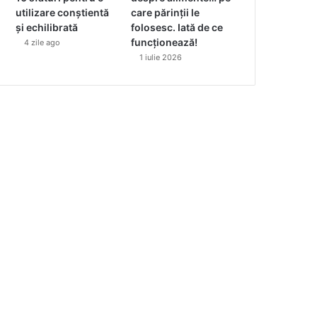
utilizare conștientă
care părinții le
și echilibrată
folosesc. Iată de ce
funcționează!
4 zile ago
1 iulie 2026