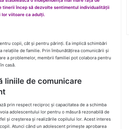
ep să stabilească o independență mai mare față de
tinerii încep să dezvolte sentimentul individualității
 lor viitoare ca adulți.
entru copii, cât și pentru părinți. Ea implică schimbări
a relațiile de familie. Prin îmbunătățirea comunicării și
are a problemelor, membrii familiei pot colabora pentru
în casă.
ă liniile de comunicare
nt
ează prin respect reciproc și capacitatea de a schimba
 nevoia adolescentului lor pentru o măsură rezonabilă de
el și creșterea și realizările copilului lor. Acest interes
e-copil. Atunci când un adolescent primește aprobarea