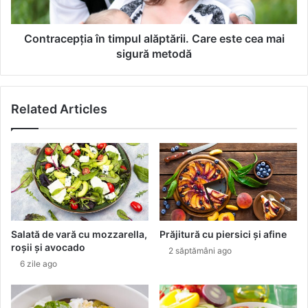
i
e
v
p
o
ț
Contracepția în timpul alăptării. Care este cea mai
r
i
sigură metodă
b
a
e
î
s
n
Related Articles
c
t
d
i
e
m
s
p
p
u
r
l
e
a
s
l
ă
ă
Salată de vară cu mozzarella,
Prăjitură cu piersici și afine
n
p
roșii și avocado
2 săptămâni ago
ă
t
6 zile ago
t
ă
a
r
t
i