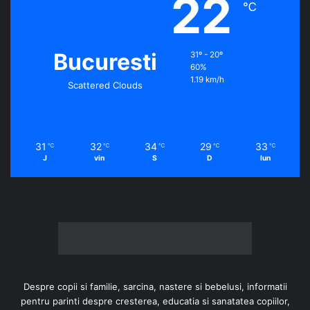
22
℃
Bucuresti
31º - 20º
60%
1.19 km/h
Scattered Clouds
31
32
34
29
33
℃
℃
℃
℃
℃
J
vin
S
D
lun
Despre copii si familie, sarcina, nastere si bebelusi, informatii
pentru parinti despre cresterea, educatia si sanatatea copiilor,