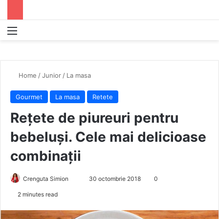
Menu
S
Home
/
Junior
/
La masa
Gourmet
La masa
Retete
Rețete de piureuri pentru
bebeluși. Cele mai delicioase
combinații
Crenguta Simion
S
30 octombrie 2018
0
e
2 minutes read
n
d