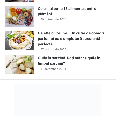
m
Cele mai bune 13 alimente pentru
e
plămâni
t
19 octombrie 2021
o
d
ă
Galette cu prune – Un cufăr de comori
parfumat cu o umplutură suculentă
perfectă
17 octombrie 2025
Gulia în sarcină. Poți mânca gulie în
timpul sarcinii?
11 octombrie 2021