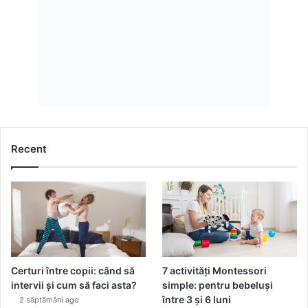
Recent
Certuri între copii: când să
7 activități Montessori
intervii și cum să faci asta?
simple: pentru bebeluși
între 3 și 6 luni
2 săptămâni ago