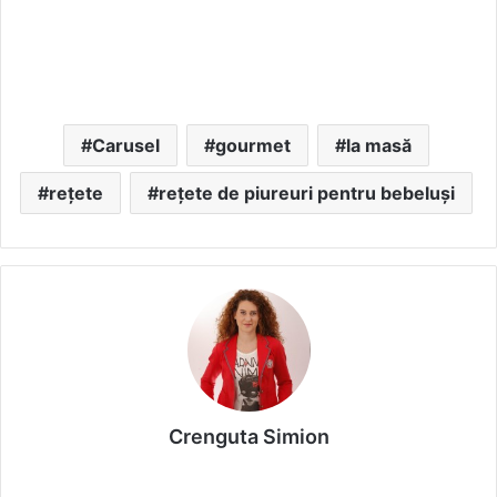
Carusel
gourmet
la masă
rețete
rețete de piureuri pentru bebeluși
Crenguta Simion
We