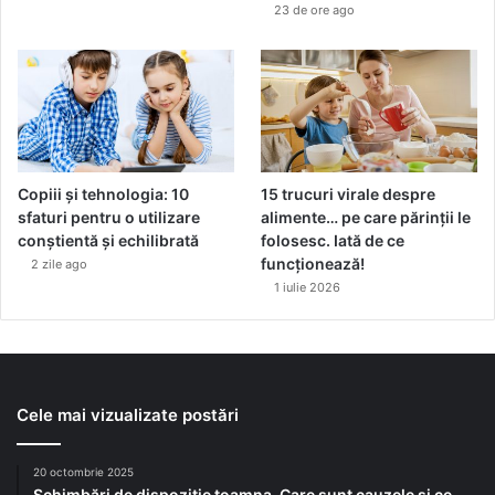
23 de ore ago
Copiii și tehnologia: 10
15 trucuri virale despre
sfaturi pentru o utilizare
alimente… pe care părinții le
conștientă și echilibrată
folosesc. Iată de ce
funcționează!
2 zile ago
1 iulie 2026
Cele mai vizualizate postări
20 octombrie 2025
Schimbări de dispoziție toamna. Care sunt cauzele și ce