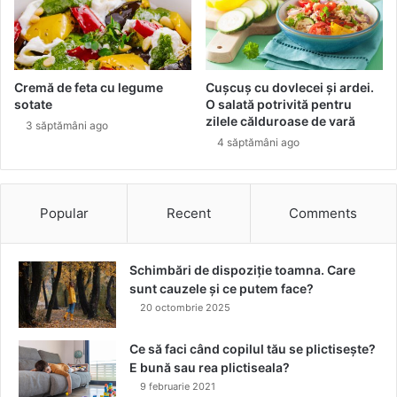
e
i
a
.
f
C
ă
a
t
r
Cremă de feta cu legume
Cușcuș cu dovlecei și ardei.
u
e
sotate
O salată potrivită pentru
l
e
zilele călduroase de vară
3 săptămâni ago
u
s
4 săptămâni ago
i
t
e
c
e
Popular
Recent
Comments
a
m
a
Schimbări de dispoziție toamna. Care
i
sunt cauzele și ce putem face?
s
20 octombrie 2025
i
g
Ce să faci când copilul tău se plictisește?
u
E bună sau rea plictiseala?
r
9 februarie 2021
ă