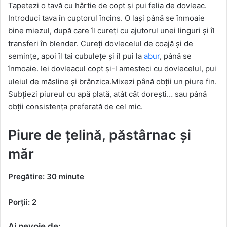
Tapetezi o tavă cu hârtie de copt și pui felia de dovleac.
Introduci tava în cuptorul încins. O lași până se înmoaie
bine miezul, după care îl cureți cu ajutorul unei linguri și îl
transferi în blender. Cureți dovlecelul de coajă și de
semințe, apoi îl tai cubulețe și îl pui la
abur
, până se
înmoaie. Iei dovleacul copt și-l amesteci cu dovlecelul, pui
uleiul de măsline și brânzica.Mixezi până obții un piure fin.
Subțiezi piureul cu apă plată, atât cât dorești… sau până
obții consistența preferată de cel mic.
Piure de țelină, păstârnac și
măr
Pregătire: 30 minute
Porții: 2
Ai nevoie de: