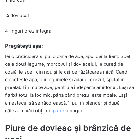
¼ dovlecel
4 linguri orez integral
Pregătești așa:
Iei o crăticioară și pui o cană de apă, apoi dai la fiert. Speli
cele două legume, morcovul și dovlecelul, le cureți de
coajă, le speli din nou și le dai pe răzătoarea mică. Când
clocotește apa, pui legumele și adaugi orezul, spălat în
prealabil în multe ape, pentru a îndepărta amidonul. Lași să
fiarbă totul la foc mic, până când orezul este moale. Lași
amestecul să se răcorească, îl pui în blender și după
câteva mixări obții un
piure
omogen.
Piure de dovleac și brânzică de