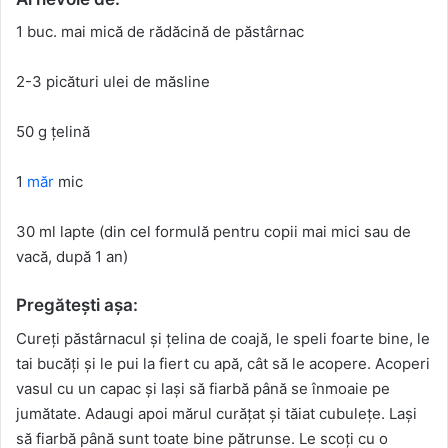
1 buc. mai mică de rădăcină de păstârnac
2-3 picături ulei de măsline
50 g țelină
1
măr
mic
30 ml lapte (din cel formulă pentru copii mai mici sau de
vacă, după 1 an)
Pregătești așa:
Cureți păstârnacul și țelina de coajă, le speli foarte bine, le
tai bucăți și le pui la fiert cu apă, cât să le acopere. Acoperi
vasul cu un capac și lași să fiarbă până se înmoaie pe
jumătate. Adaugi apoi mărul curățat și tăiat cubulețe. Lași
să fiarbă până sunt toate bine pătrunse. Le scoți cu o