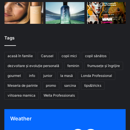
Tags
acasă în familie
Carusel
copii mici
copil sănătos
dezvoltare și evoluție personală
feminin
frumusețe și îngrijire
gourmet
info
junior
la masă
Londa Professional
Meseria de parinte
promo
sarcina
tips&tricks
viitoarea mamica
Wella Professionals
Weather