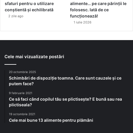
sfaturi pentru o utilizare
alimente… pe care părinții le
conștientă și echilibrată
folosesc. Iată de ce
funcționează!
2 zile ago
1 iulie 2026
Cele mai vizualizate postări
20 octombrie 2025
Schimbări de dispoziție toamna. Care sunt cauzele și ce
putem face?
9 februarie 2021
Ce să faci când copilul tău se plictisește? E bună sau rea
plictiseala?
19 octombrie 2021
Cele mai bune 13 alimente pentru plămâni