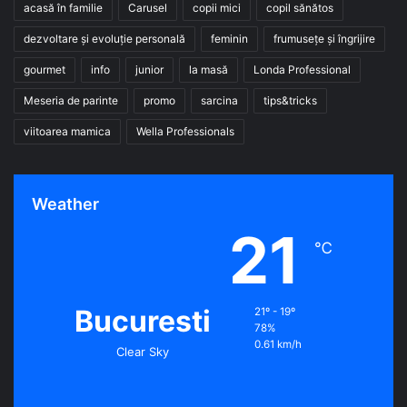
acasă în familie
Carusel
copii mici
copil sănătos
dezvoltare și evoluție personală
feminin
frumusețe și îngrijire
gourmet
info
junior
la masă
Londa Professional
Meseria de parinte
promo
sarcina
tips&tricks
viitoarea mamica
Wella Professionals
Weather
21
℃
Bucuresti
21º - 19º
78%
0.61 km/h
Clear Sky