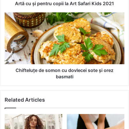
e
Artă cu și pentru copii la Art Safari Kids 2021
n
t
C
r
h
u
i
c
f
o
t
p
e
i
l
i
u
l
ț
a
e
Chifteluțe de somon cu dovlecei sote și orez
A
d
basmati
r
e
t
s
S
o
Related Articles
a
m
f
o
a
n
r
c
i
u