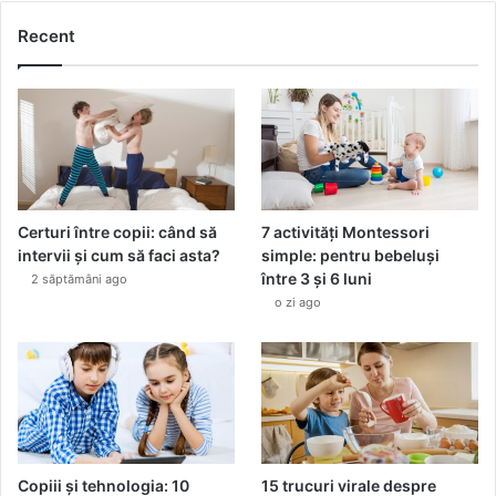
Recent
Certuri între copii: când să
7 activități Montessori
intervii și cum să faci asta?
simple: pentru bebeluși
între 3 și 6 luni
2 săptămâni ago
o zi ago
Copiii și tehnologia: 10
15 trucuri virale despre