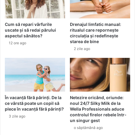
K
d
i
o
d
v
s
l
Cum să repari vârfurile
Drenajul limfatic manual:
2
e
uscate și să redai părului
ritualul care repornește
0
c
aspectul sănătos?
circulația și redefinește
2
e
starea de bine
12 ore ago
1
i
2 zile ago
s
o
t
e
ș
i
o
r
În vacanță fără părinți. De la
Netezire oricând, oriunde:
e
ce vârstă poate un copil să
noul 24/7 Silky Milk de la
z
plece în vacanță fără părinți?
Wella Professionals aduce
controlul firelor rebele într-
b
3 zile ago
un singur gest
a
s
o săptămână ago
m