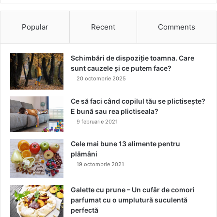
a
t
Popular
Recent
Comments
i
Schimbări de dispoziție toamna. Care
sunt cauzele și ce putem face?
20 octombrie 2025
Ce să faci când copilul tău se plictisește?
E bună sau rea plictiseala?
9 februarie 2021
Cele mai bune 13 alimente pentru
plămâni
19 octombrie 2021
Galette cu prune – Un cufăr de comori
parfumat cu o umplutură suculentă
perfectă