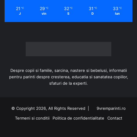
21
29
32
31
33
℃
℃
℃
℃
℃
J
vin
S
D
lun
Despre copii si familie, sarcina, nastere si bebelusi, informatii
pentru parinti despre cresterea, educatia si sanatatea copiilor,
sfaturi de la experti.
© Copyright 2026, All Rights Reserved |
9vremparinti.ro
Termeni si conditii
Politica de confidentialitate
Contact
Facebook
Instagram