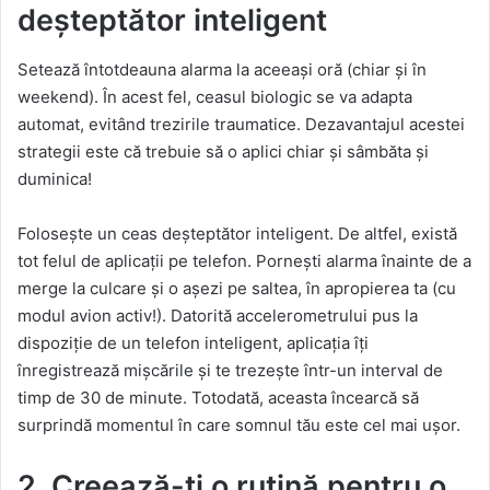
deșteptător inteligent
Setează întotdeauna alarma la aceeași oră (chiar și în
weekend). În acest fel, ceasul biologic se va adapta
automat, evitând trezirile traumatice. Dezavantajul acestei
strategii este că trebuie să o aplici chiar și sâmbăta și
duminica!
Folosește un ceas deșteptător inteligent. De altfel, există
tot felul de aplicații pe telefon. Pornești alarma înainte de a
merge la culcare și o așezi pe saltea, în apropierea ta (cu
modul avion activ!). Datorită accelerometrului pus la
dispoziție de un telefon inteligent, aplicația îți
înregistrează mișcările și te trezește într-un interval de
timp de 30 de minute. Totodată, aceasta încearcă să
surprindă momentul în care somnul tău este cel mai ușor.
2. Creează-ți o rutină pentru o