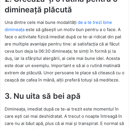
dimineață plăcută
Una dintre cele mai bune modalități
de a te trezi bine
dimineața
este să găsești un motiv bun pentru a o face. A
face o activitate fizică imediat după ce te-ai ridicat din pat
are multiple avantaje pentru tine: ai satisfacția că ai făcut
ceva bun deja la 06:30 dimineața; te simți în formă și la
duș, iar la sfârșitul alergării, ai cele mai bune idei. Acesta
este doar un exemplu. Important e să ai o rutină matinală
extrem de plăcută. Unor persoane le place să citească cu o
ceașcă de cafea în mână, alții preferă totuși să mediteze.
3. Nu uita să bei apă
Dimineața, imediat după ce te-ai trezit este momentul în
care ești cel mai deshidratat. A trecut o noapte întreagă în
care nu ai băut apă, plus că ai mai și transpirat. E normal să