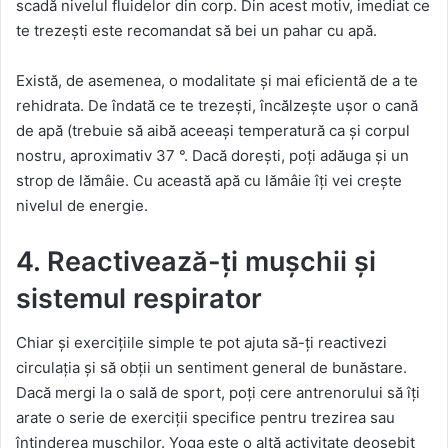
scadă nivelul fluidelor din corp. Din acest motiv, imediat ce
te trezești este recomandat să bei un pahar cu apă.
Există, de asemenea, o modalitate și mai eficientă de a te
rehidrata. De îndată ce te trezești, încălzește ușor o cană
de apă (trebuie să aibă aceeași temperatură ca și corpul
nostru, aproximativ 37 °. Dacă dorești, poți adăuga și un
strop de lămâie. Cu această apă cu lămâie îți vei crește
nivelul de energie.
4. Reactivează-ți mușchii și
sistemul respirator
Chiar și exercițiile simple te pot ajuta să-ți reactivezi
circulația și să obții un sentiment general de bunăstare.
Dacă mergi la o sală de sport, poți cere antrenorului să îți
arate o serie de exerciții specifice pentru trezirea sau
întinderea mușchilor. Yoga este o altă activitate deosebit