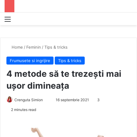
Menu
S
Home
/
Feminin
/
Tips & tricks
Frumusete si ingrijire
Tips & tricks
4 metode să te trezești mai
ușor dimineața
Crenguta Simion
S
16 septembrie 2021
3
e
2 minutes read
n
d
a
n