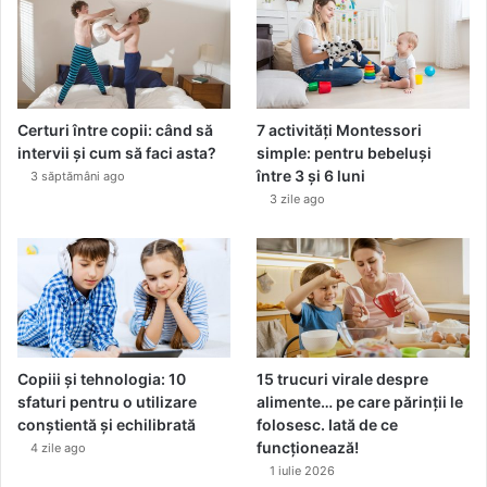
Certuri între copii: când să
7 activități Montessori
intervii și cum să faci asta?
simple: pentru bebeluși
între 3 și 6 luni
3 săptămâni ago
3 zile ago
Copiii și tehnologia: 10
15 trucuri virale despre
sfaturi pentru o utilizare
alimente… pe care părinții le
conștientă și echilibrată
folosesc. Iată de ce
funcționează!
4 zile ago
1 iulie 2026