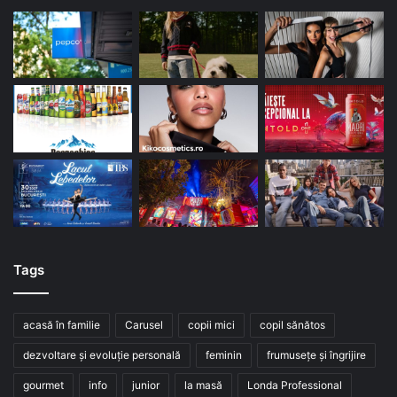
Tags
acasă în familie
Carusel
copii mici
copil sănătos
dezvoltare și evoluție personală
feminin
frumusețe și îngrijire
gourmet
info
junior
la masă
Londa Professional