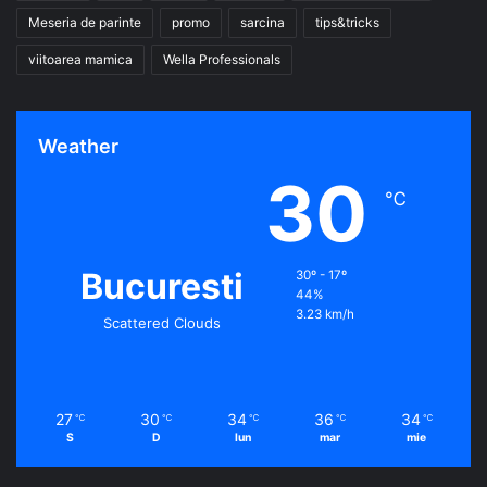
Meseria de parinte
promo
sarcina
tips&tricks
viitoarea mamica
Wella Professionals
Weather
30
℃
Bucuresti
30º - 17º
44%
3.23 km/h
Scattered Clouds
27
30
34
36
34
℃
℃
℃
℃
℃
S
D
lun
mar
mie