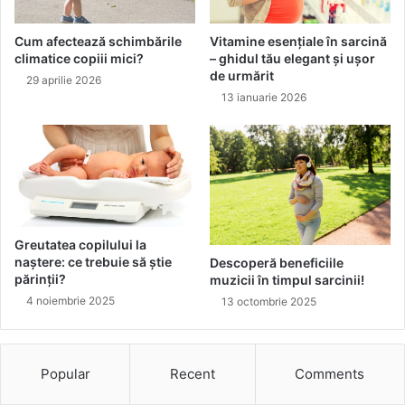
a
v
l
e
Cum afectează schimbările
Vitamine esențiale în sarcină
e
ș
climatice copiii mici?
– ghidul tău elegant și ușor
p
t
de urmărit
29 aprilie 2026
l
i
13 ianuarie 2026
â
l
n
o
s
r
u
b
l
u
u
n
i
e
p
l
Greutatea copilului la
e
a
naștere: ce trebuie să știe
Descoperă beneficiile
n
C
părinții?
muzicii în timpul sarcinii!
t
l
4 noiembrie 2025
13 octombrie 2025
r
i
u
n
s
i
ă
c
Popular
Recent
Comments
n
a