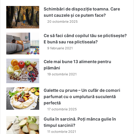
ă
d
t
e
Schimbări de dispoziție toamna. Care
a
i
sunt cauzele și ce putem face?
t
m
20 octombrie 2025
e
p
l
Ce să faci când copilul tău se plictisește?
a
E bună sau rea plictiseala?
n
9 februarie 2021
t
o
Cele mai bune 13 alimente pentru
l
plămâni
o
19 octombrie 2021
g
i
e
Galette cu prune – Un cufăr de comori
D
parfumat cu o umplutură suculentă
r
perfectă
.
17 octombrie 2025
L
Gulia în sarcină. Poți mânca gulie în
o
timpul sarcinii?
r
11 octombrie 2021
e