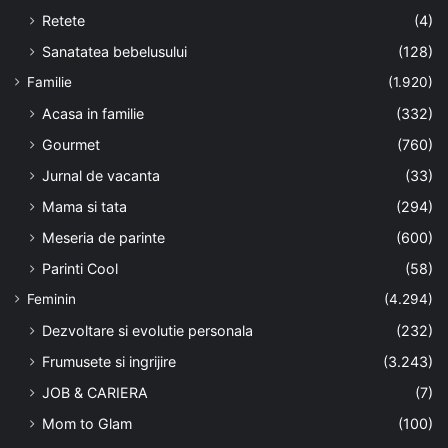
Retete
(4)
Sanatatea bebelusului
(128)
Familie
(1.920)
Acasa in familie
(332)
Gourmet
(760)
Jurnal de vacanta
(33)
Mama si tata
(294)
Meseria de parinte
(600)
Parinti Cool
(58)
Feminin
(4.294)
Dezvoltare si evolutie personala
(232)
Frumusete si ingrijire
(3.243)
JOB & CARIERA
(7)
Mom to Glam
(100)