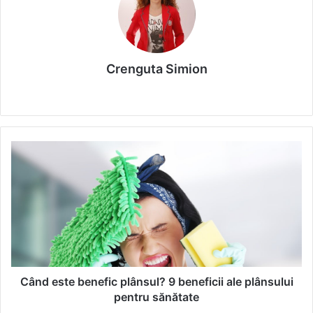
Crenguta Simion
We
bsi
te
C
â
n
d
e
s
t
e
b
e
Când este benefic plânsul? 9 beneficii ale plânsului
n
pentru sănătate
e