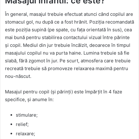
Masajul infantil: ce este?
În general, masajul trebuie efectuat atunci când copilul are
stomacul gol, nu după ce a fost hrănit. Poziția recomandată
este poziția supină (pe spate, cu fața orientată în sus), cea
mai bună pentru stabilirea contactului vizual între părinte
și copil. Mediul din jur trebuie încălzit, deoarece în timpul
masajului copilul nu va purta haine. Lumina trebuie să fie
slabă, fără zgomot în jur. Pe scurt, atmosfera care trebuie
recreată trebuie să promoveze relaxarea maximă pentru
nou-născut.
Masajul pentru copil (și părinți) este împărțit în 4 faze
specifice, și anume în:
stimulare;
relief;
relaxare;