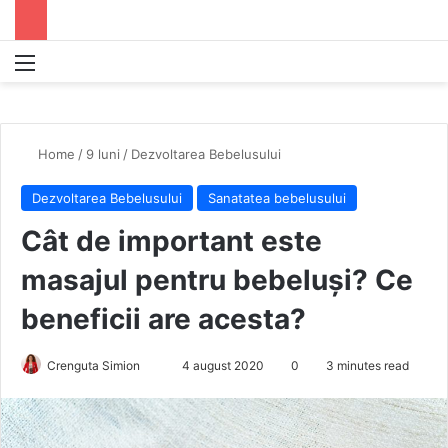
Menu
S
Home
/
9 luni
/
Dezvoltarea Bebelusului
Dezvoltarea Bebelusului
Sanatatea bebelusului
Cât de important este
masajul pentru bebeluși? Ce
beneficii are acesta?
Crenguta Simion
S
4 august 2020
0
3 minutes read
e
n
d