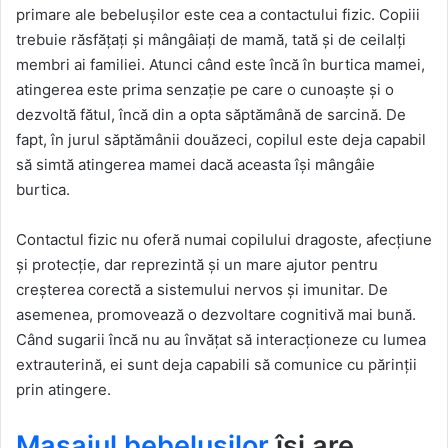
primare ale bebelușilor este cea a contactului fizic. Copiii
trebuie răsfățați și mângâiați de mamă, tată și de ceilalți
membri ai familiei. Atunci când este încă în burtica mamei,
atingerea este prima senzație pe care o cunoaște și o
dezvoltă fătul, încă din a opta săptămână de sarcină. De
fapt, în jurul săptămânii douăzeci, copilul este deja capabil
să simtă atingerea mamei dacă aceasta își mângâie
burtica.
Contactul fizic nu oferă numai copilului dragoste, afecțiune
și protecție, dar reprezintă și un mare ajutor pentru
creșterea corectă a sistemului nervos și imunitar. De
asemenea, promovează o dezvoltare cognitivă mai bună.
Când sugarii încă nu au învățat să interacționeze cu lumea
extrauterină, ei sunt deja capabili să comunice cu părinții
prin atingere.
Masajul bebelușilor
își are