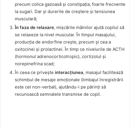
precum colica gazoasă și constipația, foarte frecvente
la sugari. Dar și durerile de creștere și tensiunea
musculară;
În faza de relaxare
, mișcările mâinilor ajută copilul să
se relaxeze la nivel muscular. În timpul masajului,
producția de endorfine crește, precum și cea a
oxitocinei și prolactinei. În timp ce nivelurile de ACTH
(hormonul adrenocorticotropic), cortizolul și
norepinefrina scad;
În ceea ce privește
interacțiunea
, masajul facilitează
schimbul de mesaje emoționale (limbajul înregistrării
este cel non-verbal), ajutându-i pe părinți să
recunoască semnalele transmise de copil.