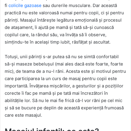
fi
colicile gazoase
sau durerile musculare. Dar această
practică nu este valoroasă numai pentru copii, ci și pentru
părinți. Masajul întărește legătura emoțională și procesul
de atașament, îi ajută pe mamă și tată să-și cunoască
copilul care, la rândul său, va învăța să îi observe,
simțindu-te în același timp iubit, răsfățat și ascultat.
Totuși, unii părinți s-ar putea să nu se simtă confortabil
să-și maseze bebelușul (mai ales dacă este foarte, foarte
mic), de teama de a nu-l răni. Acesta este și motivul pentru
care participarea la un curs de masaj pentru copii este
importantă. Învățarea mișcărilor, a gesturilor și a pozițiilor
corecte îi fac pe mamă și pe tată mai încrezători în
abilitățile lor. Să nu le mai fie frică că-l vor răni pe cel mic
și să se bucure pe deplin de această experiență frumoasă
care este masajul.