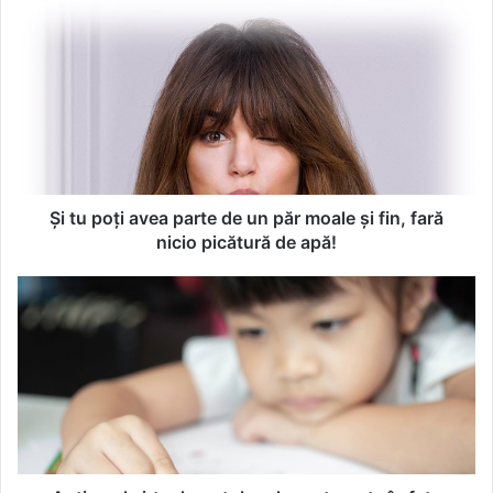
Ș
i
t
u
p
o
ț
i
a
v
Și tu poți avea parte de un păr moale și fin, fară
e
nicio picătură de apă!
a
p
A
a
u
r
t
t
i
e
s
d
m
e
u
u
l
n
v
p