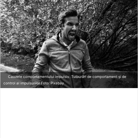
n
d
a
n
e
m
a
i
l
Cauzele comportamentului impulsiv. Tulburări de comportament și de
control al impulsurilor Foto: Pixabay