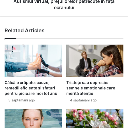
i
Autismul virtual, prețul orelor petrecute în fața
ă
r
ecranului
r
t
m
u
o
a
Related Articles
a
l
l
,
e
p
ș
r
i
e
f
ț
i
u
n
l
,
o
Călcâie crăpate: cauze,
Tristețe sau depresie:
f
r
remedii eficiente și sfaturi
semnele emoționale care
a
e
pentru picioare moi tot anul
merită atenție
r
l
3 săptămâni ago
4 săptămâni ago
ă
o
n
r
i
p
c
e
i
t