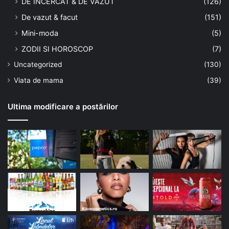
DE INCERCAT & DE VAZUT
(126)
De vazut & facut
(151)
Mini-moda
(5)
ZODII SI HOROSCOP
(7)
Uncategorized
(130)
Viata de mama
(39)
Ultima modificare a postărilor