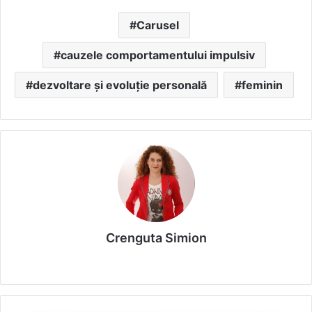
Carusel
cauzele comportamentului impulsiv
dezvoltare și evoluție personală
feminin
Crenguta Simion
We
bsi
te