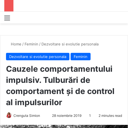
Menu
S
Home
/
Feminin
/
Dezvoltare si evolutie personala
Dezvoltare si evolutie personala
Feminin
Cauzele comportamentului
impulsiv. Tulburări de
comportament și de control
al impulsurilor
Crenguta Simion
S
28 noiembrie 2019
1
2 minutes read
e