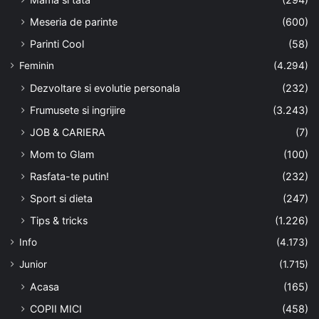
Meseria de parinte
(600)
Parinti Cool
(58)
Feminin
(4.294)
Dezvoltare si evolutie personala
(232)
Frumusete si ingrijire
(3.243)
JOB & CARIERA
(7)
Mom to Glam
(100)
Rasfata-te putin!
(232)
Sport si dieta
(247)
Tips & tricks
(1.226)
Info
(4.173)
Junior
(1.715)
Acasa
(165)
COPII MICI
(458)