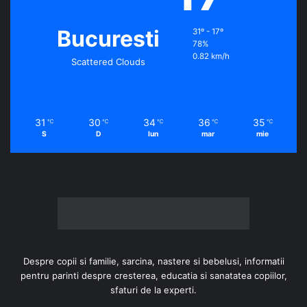
Bucuresti
31º - 17º
78%
0.82 km/h
Scattered Clouds
31
30
34
36
35
℃
℃
℃
℃
℃
S
D
lun
mar
mie
Despre copii si familie, sarcina, nastere si bebelusi, informatii
pentru parinti despre cresterea, educatia si sanatatea copiilor,
sfaturi de la experti.