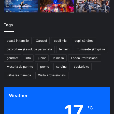
Tags
acasă în familie
Carusel
copii mici
copil sănătos
dezvoltare și evoluție personală
feminin
frumusețe și îngrijire
gourmet
info
junior
la masă
Londa Professional
Meseria de parinte
promo
sarcina
tips&tricks
viitoarea mamica
Wella Professionals
Weather
17
℃