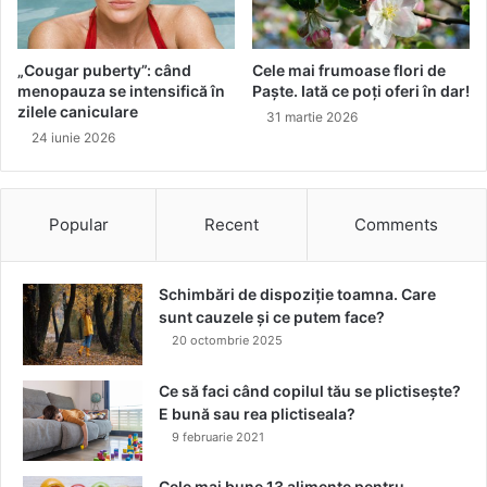
o
r
p
e
i
c
„Cougar puberty”: când
Cele mai frumoase flori de
c
u
menopauza se intensifică în
Paște. Iată ce poți oferi în dar!
ă
t
zilele caniculare
31 martie 2026
t
e
24 iunie 2026
u
î
r
n
ă
f
d
a
Popular
Recent
Comments
e
ț
a
a
p
e
Schimbări de dispoziție toamna. Care
ă
c
sunt cauzele și ce putem face?
!
r
20 octombrie 2025
a
n
Ce să faci când copilul tău se plictisește?
u
E bună sau rea plictiseala?
l
9 februarie 2021
u
i
Cele mai bune 13 alimente pentru