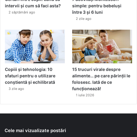
intervii și cum să faci asta?
simple: pentru bebeluși
între 3 și 6 luni
2 săptămâni ago
2 zile ago
Copiii și tehnologia: 10
15 trucuri virale despre
sfaturi pentru o utilizare
alimente… pe care părinții le
conștientă și echilibrată
folosesc. Iată de ce
funcționează!
3 zile ago
1 iulie 2026
Cele mai vizualizate postări