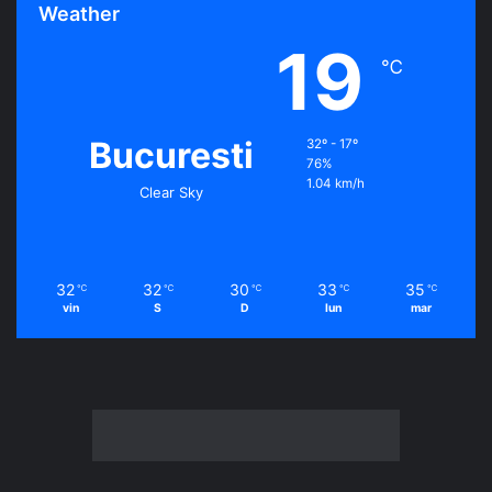
Weather
19
℃
Bucuresti
32º - 17º
76%
1.04 km/h
Clear Sky
32
32
30
33
35
℃
℃
℃
℃
℃
vin
S
D
lun
mar