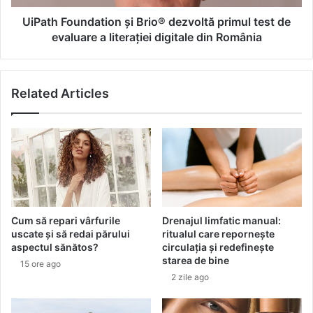
a
u
a
n
UiPath Foundation și Brio® dezvoltă primul test de
p
d
evaluare a literației digitale din România
e
a
l
t
e
i
Related Articles
p
o
l
n
a
ș
n
i
e
B
t
r
e
i
i
o
!
®
Cum să repari vârfurile
Drenajul limfatic manual:
d
uscate și să redai părului
ritualul care repornește
e
aspectul sănătos?
circulația și redefinește
z
starea de bine
15 ore ago
v
2 zile ago
o
l