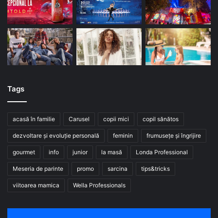
Tags
acasă în familie
Carusel
copii mici
copil sănătos
dezvoltare și evoluție personală
feminin
frumusețe și îngrijire
gourmet
info
junior
la masă
Londa Professional
Meseria de parinte
promo
sarcina
tips&tricks
viitoarea mamica
Wella Professionals