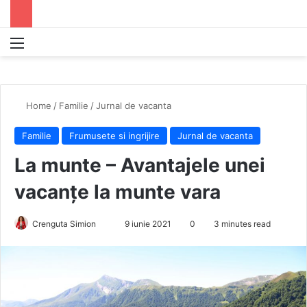
Menu
S
Home
/
Familie
/
Jurnal de vacanta
Familie
Frumusete si ingrijire
Jurnal de vacanta
La munte – Avantajele unei
vacanțe la munte vara
Crenguta Simion
S
9 iunie 2021
0
3 minutes read
e
n
d
a
n