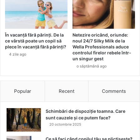
t
ă
p
r
i
m
În vacanță fără părinți. De la
Netezire oricând, oriunde:
u
ce vârstă poate un copil să
noul 24/7 Silky Milk de la
l
plece în vacanță fără părinți?
Wella Professionals aduce
controlul firelor rebele într-
t
4 zile ago
un singur gest
e
s
o săptămână ago
t
d
e
Popular
Recent
Comments
e
v
a
Schimbări de dispoziție toamna. Care
l
sunt cauzele și ce putem face?
u
20 octombrie 2025
a
r
e
Ce să faci când copilul tău se plictisește?