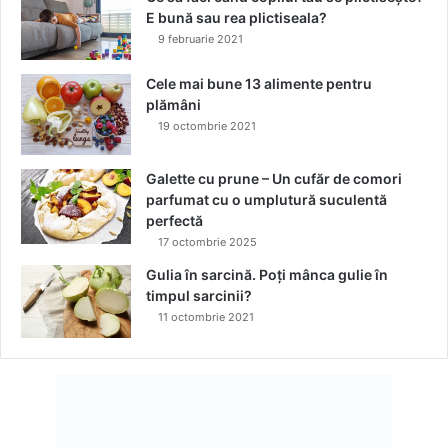
a
E bună sau rea plictiseala?
l
9 februarie 2021
i
t
Cele mai bune 13 alimente pentru
e
plămâni
r
19 octombrie 2021
a
ț
Galette cu prune – Un cufăr de comori
i
parfumat cu o umplutură suculentă
e
perfectă
i
17 octombrie 2025
d
i
Gulia în sarcină. Poți mânca gulie în
g
timpul sarcinii?
i
11 octombrie 2021
t
a
l
e
d
i