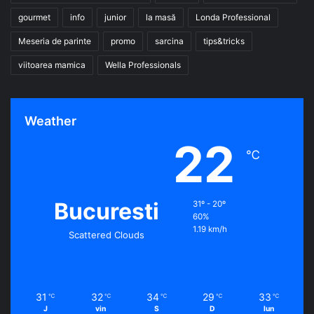
gourmet
info
junior
la masă
Londa Professional
Meseria de parinte
promo
sarcina
tips&tricks
viitoarea mamica
Wella Professionals
Weather
22
℃
Bucuresti
31º - 20º
60%
1.19 km/h
Scattered Clouds
31
32
34
29
33
℃
℃
℃
℃
℃
J
vin
S
D
lun