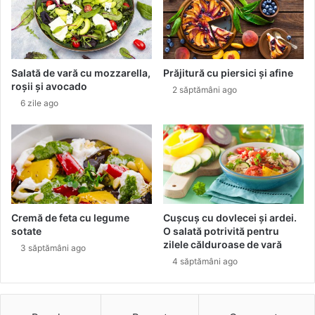
s
e
e
n
c
e
r
r
e
u
Salată de vară cu mozzarella,
Prăjitură cu piersici și afine
t
l
roșii și avocado
2 săptămâni ago
a
o
6 zile ago
n
f
t
i
i
c
-
i
a
a
g
l
i
d
n
e
Cremă de feta cu legume
Cușcuș cu dovlecei și ardei.
g
p
sotate
O salată potrivită pentru
d
r
zilele călduroase de vară
3 săptămâni ago
i
o
4 săptămâni ago
r
d
e
u
c
c
t
ț