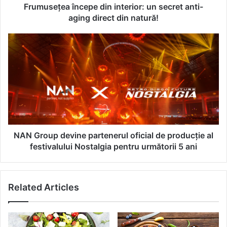
a
Frumusețea începe din interior: un secret anti-
î
aging direct din natură!
n
c
N
e
A
p
N
e
G
d
r
i
o
n
u
i
p
n
d
t
e
NAN Group devine partenerul oficial de producție al
e
v
festivalului Nostalgia pentru următorii 5 ani
r
i
i
n
o
e
Related Articles
r
p
:
a
u
r
n
t