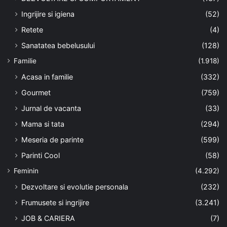
Ingrijire si igiena
(52)
Retete
(4)
Sanatatea bebelusului
(128)
Familie
(1.918)
Acasa in familie
(332)
Gourmet
(759)
Jurnal de vacanta
(33)
Mama si tata
(294)
Meseria de parinte
(599)
Parinti Cool
(58)
Feminin
(4.292)
Dezvoltare si evolutie personala
(232)
Frumusete si ingrijire
(3.241)
JOB & CARIERA
(7)