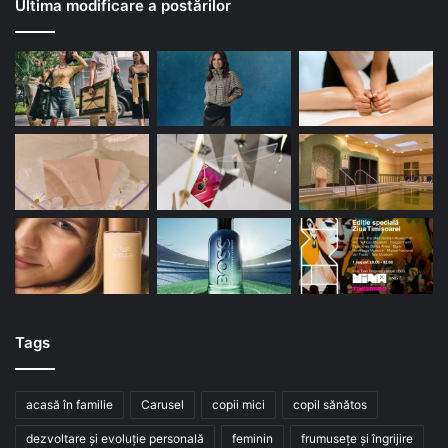
Ultima modificare a postărilor
Tags
acasă în familie
Carusel
copii mici
copil sănătos
dezvoltare și evoluție personală
feminin
frumusețe și îngrijire