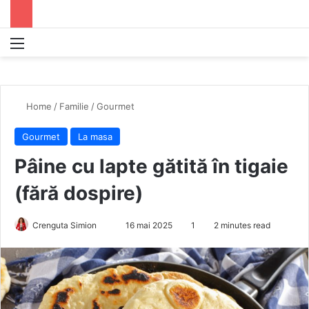
Menu
S
Home
/
Familie
/
Gourmet
Gourmet
La masa
Pâine cu lapte gătită în tigaie
(fără dospire)
Crenguta Simion
S
16 mai 2025
1
2 minutes read
e
n
d
a
n