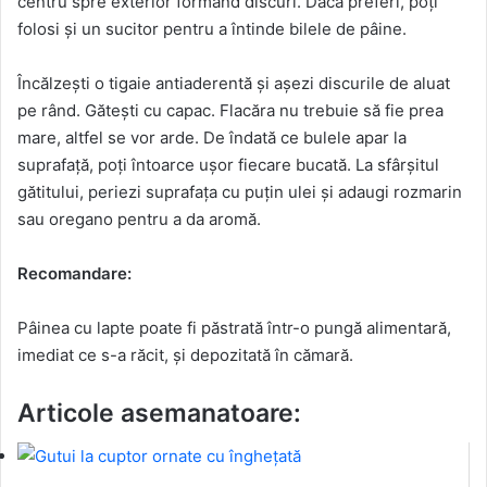
centru spre exterior formând discuri. Dacă preferi, poți
folosi și un sucitor pentru a întinde bilele de pâine.
Încălzești o tigaie antiaderentă și așezi discurile de aluat
pe rând. Gătești cu capac. Flacăra nu trebuie să fie prea
mare, altfel se vor arde. De îndată ce bulele apar la
suprafață, poți întoarce ușor fiecare bucată. La sfârșitul
gătitului, periezi suprafața cu puțin ulei și adaugi rozmarin
sau oregano pentru a da aromă.
Recomandare:
Pâinea cu lapte poate fi păstrată într-o pungă alimentară,
imediat ce s-a răcit, și depozitată în cămară.
Articole asemanatoare: