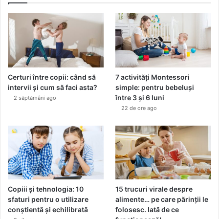
n
i
Certuri între copii: când să
7 activități Montessori
intervii și cum să faci asta?
simple: pentru bebeluși
între 3 și 6 luni
2 săptămâni ago
22 de ore ago
Copiii și tehnologia: 10
15 trucuri virale despre
sfaturi pentru o utilizare
alimente… pe care părinții le
conștientă și echilibrată
folosesc. Iată de ce