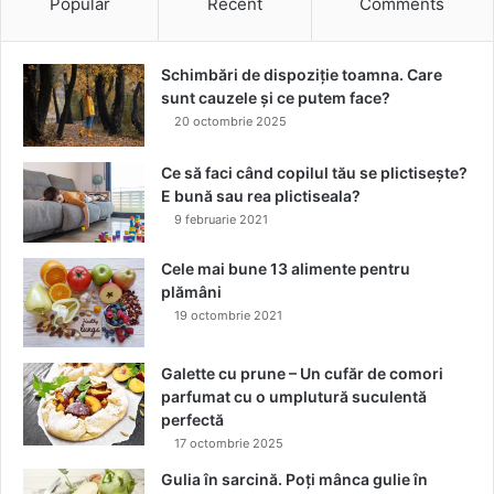
Popular
Recent
Comments
d
i
i
e
n
a
Schimbări de dispoziție toamna. Care
n
l
sunt cauzele și ce putem face?
a
f
20 octombrie 2025
t
e
u
s
Ce să faci când copilul tău se plictisește?
r
t
E bună sau rea plictiseala?
ă
i
9 februarie 2021
!
v
a
Cele mai bune 13 alimente pentru
l
plămâni
u
19 octombrie 2021
l
u
i
Galette cu prune – Un cufăr de comori
N
parfumat cu o umplutură suculentă
o
perfectă
s
17 octombrie 2025
t
Gulia în sarcină. Poți mânca gulie în
a