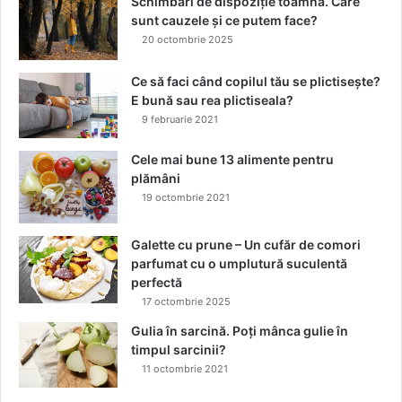
r
Schimbări de dispoziție toamna. Care
e
sunt cauzele și ce putem face?
p
20 octombrie 2025
r
e
Ce să faci când copilul tău se plictisește?
c
E bună sau rea plictiseala?
e
9 februarie 2021
d
e
Cele mai bune 13 alimente pentru
t
plămâni
i
19 octombrie 2021
m
p
Galette cu prune – Un cufăr de comori
u
parfumat cu o umplutură suculentă
r
perfectă
i
l
17 octombrie 2025
e
Gulia în sarcină. Poți mânca gulie în
n
timpul sarcinii?
o
11 octombrie 2021
a
s