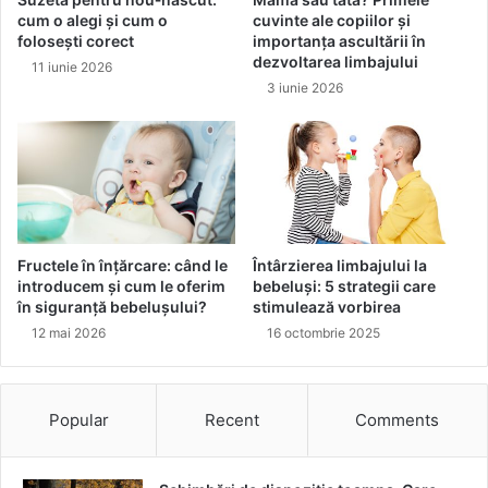
o
i
cum o alegi și cum o
cuvinte ale copiilor și
i
e
folosești corect
importanța ascultării în
a
d
dezvoltarea limbajului
11 iunie 2026
n
e
3 iunie 2026
a
b
B
r
r
a
a
n
ș
d
o
:
v
C
a
Fructele în înțărcare: când le
Întârzierea limbajului la
l
introducem și cum le oferim
bebeluși: 5 strategii care
i
în siguranță bebelușului?
stimulează vorbirea
t
12 mai 2026
16 octombrie 2025
a
t
e
Popular
Recent
Comments
a
c
a