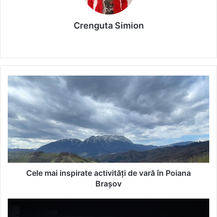
Crenguta Simion
We
bsi
te
C
e
l
e
m
a
i
i
n
s
Cele mai inspirate activități de vară în Poiana
p
Brașov
i
r
M
a
i