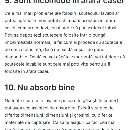
9. Sunt incomode în afara casei
Cele mai mari probleme ale folosirii scutecului lavabil ar
putea apărea în momentul schimbării acestuia în afara
casei: cum procedezi, locul unde să pui scutecul folosit.
Poți să depozitezi scutecele folosite într-o pungă
impermeabilă normală, la fel cum ai proceda cu scutecele
de unică folosință, dacă nu există coșuri de gunoi
disponibile. Odată ce vei căpăta experiență, vei înțelege că
scutecele lavabile sunt cele mai potrivite pentru a fi
folosite în afara casei.
10. Nu absorb bine
Nu toate scutecele lavabile pe care le găsești în comerț
pot avea același nivel de absorbție. Există scutece de
diferite dimensiuni, dimensiuni și grosimi, cu diferite
materiale de căptușire. Ca să te asiguri că faci cea mai
bună alegere, poți încerca să cumperi scutece de diferite