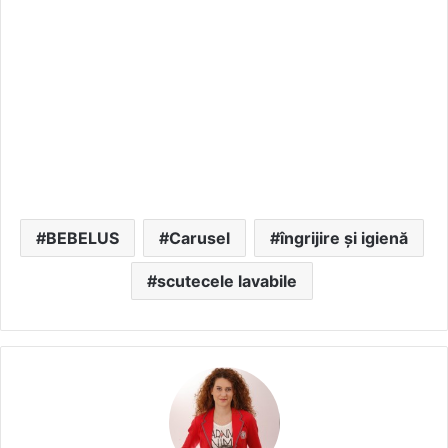
BEBELUS
Carusel
îngrijire și igienă
scutecele lavabile