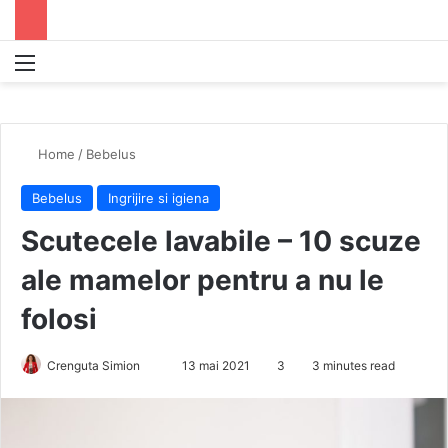
Menu
S
Home
/
Bebelus
Bebelus
Ingrijire si igiena
Scutecele lavabile – 10 scuze
ale mamelor pentru a nu le
folosi
Crenguta Simion
S
13 mai 2021
3
3 minutes read
e
n
d