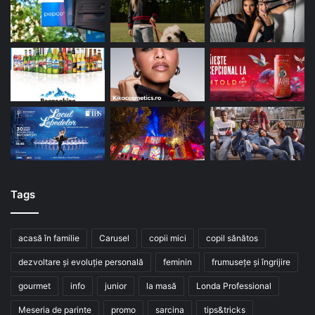
Tags
acasă în familie
Carusel
copii mici
copil sănătos
dezvoltare și evoluție personală
feminin
frumusețe și îngrijire
gourmet
info
junior
la masă
Londa Professional
Meseria de parinte
promo
sarcina
tips&tricks