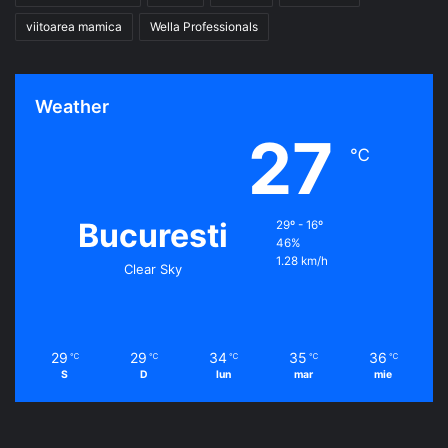
viitoarea mamica
Wella Professionals
Weather
27
℃
Bucuresti
29º - 16º
46%
1.28 km/h
Clear Sky
29
29
34
35
36
℃
℃
℃
℃
℃
S
D
lun
mar
mie