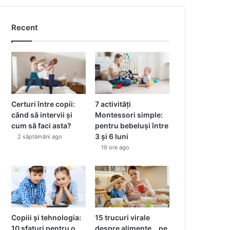
Recent
Certuri între copii:
7 activități
când să intervii și
Montessori simple:
cum să faci asta?
pentru bebeluși între
3 și 6 luni
2 săptămâni ago
19 ore ago
Copiii și tehnologia:
15 trucuri virale
10 sfaturi pentru o
despre alimente… pe