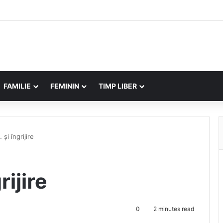
FAMILIE
FEMININ
TIMP LIBER
 și îngrijire
rijire
0
2 minutes read