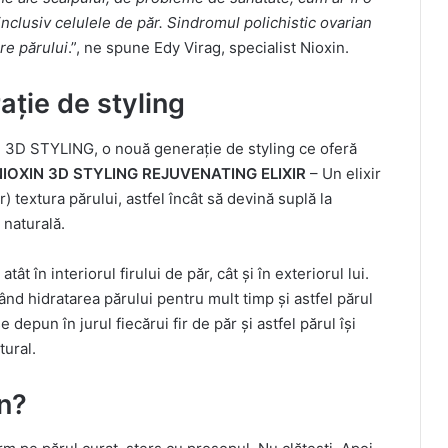
 inclusiv celulele de păr. Sindromul polichistic ovarian
re părului
.”, ne spune Edy Virag, specialist Nioxin.
ație de styling
se 3D STYLING, o nouă generație de styling ce oferă
NIOXIN 3D STYLING REJUVENATING ELIXIR
– Un elixir
) textura părului, astfel încât să devină suplă la
 naturală.
 în interiorul firului de păr, cât şi în exteriorul lui.
rând hidratarea părului pentru mult timp şi astfel părul
 depun în jurul fiecărui fir de păr şi astfel părul îşi
tural.
in?