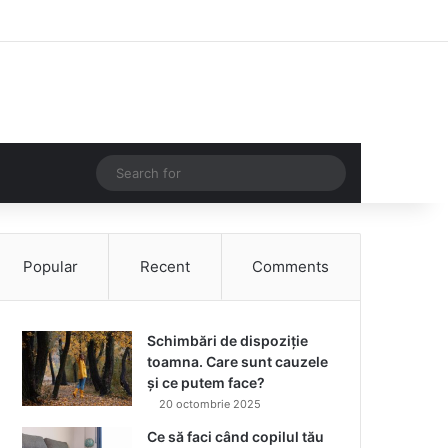
Facebook
Instagram
Log In
Random Article
Sidebar
Random Article
Search
for
Popular
Recent
Comments
Schimbări de dispoziție
toamna. Care sunt cauzele
și ce putem face?
20 octombrie 2025
Ce să faci când copilul tău