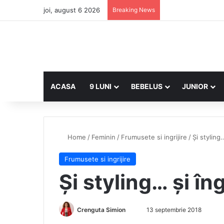
joi, august 6 2026
Breaking News
ACASA
9 LUNI
BEBELUS
JUNIOR
Home
/
Feminin
/
Frumusete si ingrijire
/
Și styling…
Frumusete si ingrijire
Și styling… și îng
Crenguta Simion
S
13 septembrie 2018
e