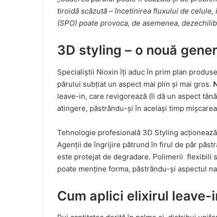
tiroidă scăzută – încetinirea fluxului de celule,
(SPO) poate provoca, de asemenea, dezechilib
3D styling – o nouă gener
Specialiștii Nioxin îți aduc în prim plan produ
părului subțiat un aspect mai plin și mai gros.
leave-in, care revigorează (îi dă un aspect tânăr
atingere, păstrându-și în același timp mișcarea
Tehnologie profesională 3D Styling acționează atât
Agenții de îngrijire pătrund în firul de păr păst
este protejat de degradare. Polimerii flexibili se
poate menține forma, păstrându-şi aspectul na
Cum aplici elixirul leave-