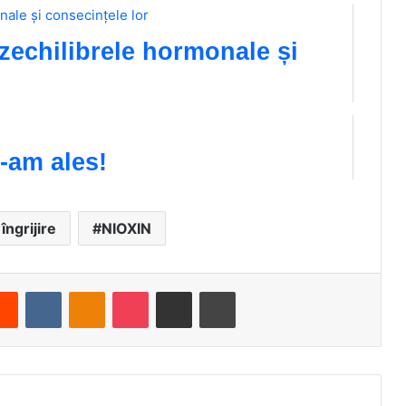
zechilibrele hormonale și
e-am ales!
îngrijire
NIOXIN
Reddit
VKontakte
Odnoklassniki
Pocket
Share via Email
Print