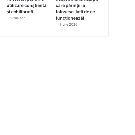
utilizare conștientă
care părinții le
și echilibrată
folosesc. Iată de ce
funcționează!
2 zile ago
1 iulie 2026