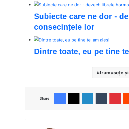
Subiecte care ne dor - de
consecințele lor
Dintre toate, eu pe tine t
frumusețe și 
Facebook
X
LinkedIn
Tumblr
Pinterest
Share