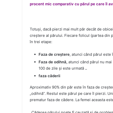
procent mic comparativ cu părul pe care îl av
Totuși, dacă pierzi mai mult păr decât de obicei
creștere al părului. Fiecare folicul (partea din
în trei etape:
Faza de creștere
, atunci când părul este î
Faza de odihnă,
atunci când părul nu mai 
100 de zile și este urmată
..
faza căderii
Aproximativ 90% din păr este în faza de creștere
„odihnă”. Restul este părul pe care îl pierzi. U
prematur faza de cădere. La femei aceasta est
„
Căderea părului poate fi cauzată și de problem