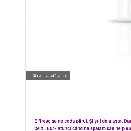
Și styling... și îngrijire
E firesc să ne cadă părul. Și știi deja asta. D
pe zi: 80% atunci când ne spălăm sau ne piep