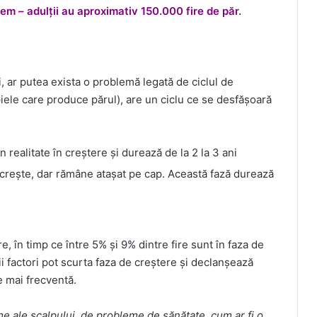
em – adulții au aproximativ 150.000 fire de păr.
, ar putea exista o problemă legată de ciclul de
 piele care produce părul), are un ciclu ce se desfășoară
n realitate în creștere și durează de la 2 la 3 ani
crește, dar rămâne atașat pe cap. Această fază durează
, în timp ce între 5% și 9% dintre fire sunt în faza de
nii factori pot scurta faza de creștere și declanșează
e mai frecventă.
e ale scalpului, de probleme de sănătate, cum ar fi o