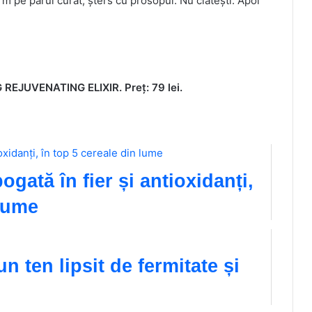
orm pe părul curat, șters cu prosopul. Nu clătești. Apoi
 REJUVENATING ELIXIR. Preț:
79 lei.
ogată în fier și antioxidanți,
 lume
n ten lipsit de fermitate și