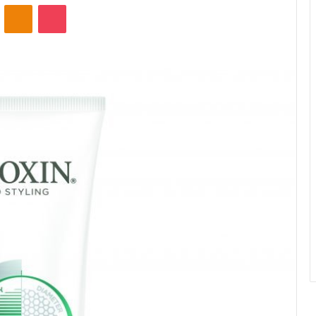
ontakte
Odnoklassniki
Pocket