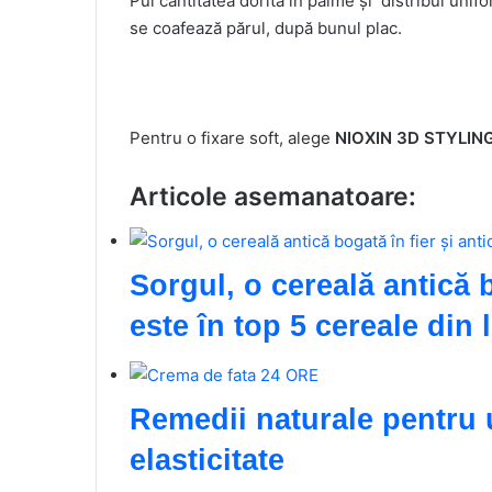
Pui cantitatea dorită în palme și distribui unif
se coafează părul, după bunul plac.
Pentru o fixare soft, alege
NIOXIN 3D STYLING
Articole asemanatoare:
Sorgul, o cereală antică b
este în top 5 cereale din
Remedii naturale pentru u
elasticitate