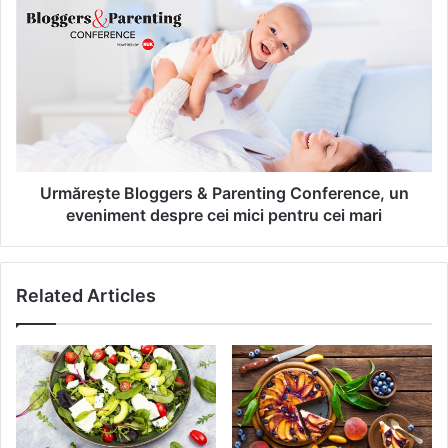
c
U
i
r
t
m
o
ă
r
r
z
e
i
ș
d
t
e
e
z
B
Urmărește Bloggers & Parenting Conference, un
i
l
eveniment despre cei mici pentru cei mari
o
g
g
Related Articles
e
r
s
&
P
a
r
e