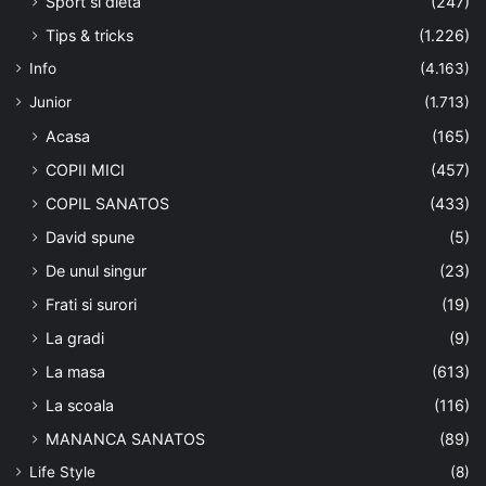
Sport si dieta
(247)
Tips & tricks
(1.226)
Info
(4.163)
Junior
(1.713)
Acasa
(165)
COPII MICI
(457)
COPIL SANATOS
(433)
David spune
(5)
De unul singur
(23)
Frati si surori
(19)
La gradi
(9)
La masa
(613)
La scoala
(116)
MANANCA SANATOS
(89)
Life Style
(8)