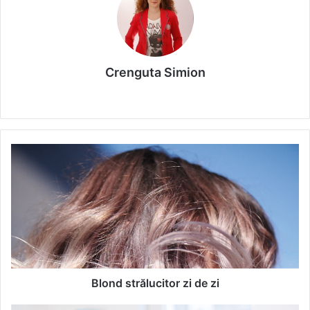
Crenguta Simion
We
bsi
te
B
l
o
n
d
s
t
r
ă
l
Blond strălucitor zi de zi
u