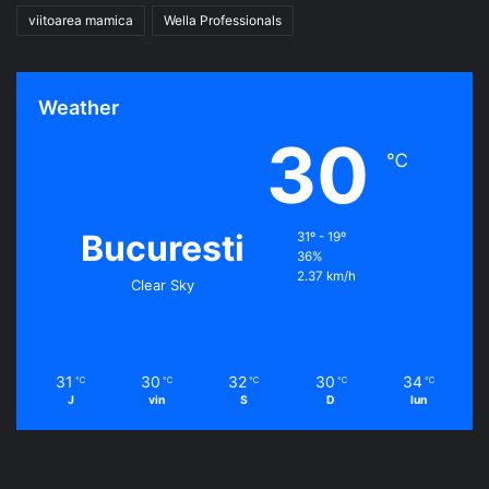
viitoarea mamica
Wella Professionals
Weather
30
℃
Bucuresti
31º - 19º
36%
2.37 km/h
Clear Sky
31
30
32
30
34
℃
℃
℃
℃
℃
J
vin
S
D
lun