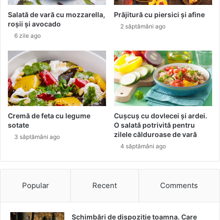
n
Salată de vară cu mozzarella,
Prăjitură cu piersici și afine
t
roșii și avocado
2 săptămâni ago
i
6 zile ago
n
g
C
o
n
f
e
r
Cremă de feta cu legume
Cușcuș cu dovlecei și ardei.
e
sotate
O salată potrivită pentru
n
zilele călduroase de vară
3 săptămâni ago
c
4 săptămâni ago
e
,
u
n
Popular
Recent
Comments
e
v
e
Schimbări de dispoziție toamna. Care