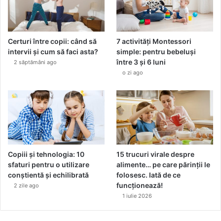
Certuri între copii: când să
7 activități Montessori
intervii și cum să faci asta?
simple: pentru bebeluși
între 3 și 6 luni
2 săptămâni ago
o zi ago
Copiii și tehnologia: 10
15 trucuri virale despre
sfaturi pentru o utilizare
alimente… pe care părinții le
conștientă și echilibrată
folosesc. Iată de ce
funcționează!
2 zile ago
1 iulie 2026