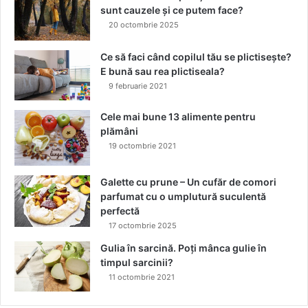
n
sunt cauzele și ce putem face?
i
20 octombrie 2025
m
e
Ce să faci când copilul tău se plictisește?
n
E bună sau rea plictiseala?
t
9 februarie 2021
d
e
Cele mai bune 13 alimente pentru
s
plămâni
p
19 octombrie 2021
r
e
c
Galette cu prune – Un cufăr de comori
e
parfumat cu o umplutură suculentă
i
perfectă
m
17 octombrie 2025
i
Gulia în sarcină. Poți mânca gulie în
c
timpul sarcinii?
i
11 octombrie 2021
p
e