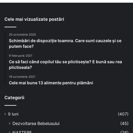
Cele mai vizualizate postări
20 octombrie 2025
Schimbări de dispoziție toamna. Care sunt cauzele și ce
putem face?
9 februarie 2021
Ce să faci când copilul tău se plictisește? E bună sau rea
plictiseala?
19 octombrie 2021
Cele mai bune 13 alimente pentru plămâni
Categorii
9 luni
(407)
Dezvoltarea Bebelusului
(45)
NASTERE
(26)