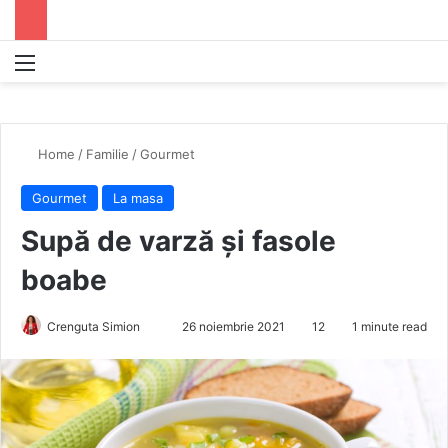
Menu
S
Home
/
Familie
/
Gourmet
Gourmet
La masa
Supă de varză și fasole
boabe
Crenguta Simion
S
26 noiembrie 2021
12
1 minute read
e
n
d
a
n