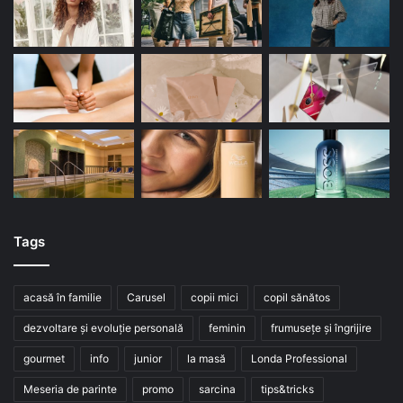
Tags
acasă în familie
Carusel
copii mici
copil sănătos
dezvoltare și evoluție personală
feminin
frumusețe și îngrijire
gourmet
info
junior
la masă
Londa Professional
Meseria de parinte
promo
sarcina
tips&tricks