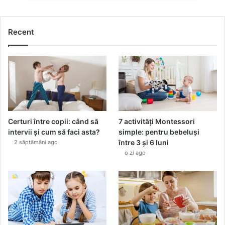
Recent
Certuri între copii: când să
7 activități Montessori
intervii și cum să faci asta?
simple: pentru bebeluși
între 3 și 6 luni
2 săptămâni ago
o zi ago