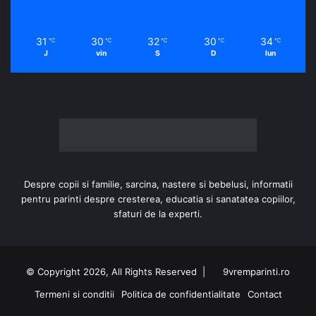
31
30
32
30
34
℃
℃
℃
℃
℃
J
vin
S
D
lun
Despre copii si familie, sarcina, nastere si bebelusi, informatii
pentru parinti despre cresterea, educatia si sanatatea copiilor,
sfaturi de la experti.
© Copyright 2026, All Rights Reserved |
9vremparinti.ro
Termeni si conditii
Politica de confidentialitate
Contact