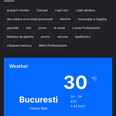
acasă în familie
Carusel
copii mici
copil sănătos
dezvoltare și evoluție personală
feminin
frumusețe și îngrijire
gourmet
info
junior
la masă
Londa Professional
Meseria de parinte
promo
sarcina
tips&tricks
viitoarea mamica
Wella Professionals
Weather
30
℃
Bucuresti
31º - 19º
45%
4.44 km/h
Heavy Rain