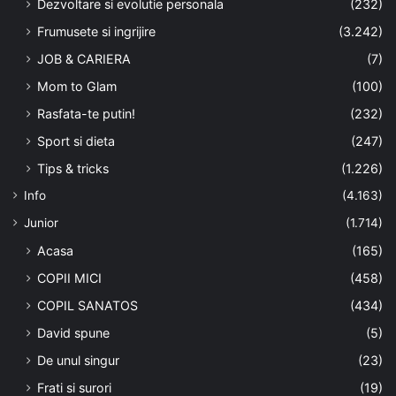
Dezvoltare si evolutie personala
(232)
Frumusete si ingrijire
(3.242)
JOB & CARIERA
(7)
Mom to Glam
(100)
Rasfata-te putin!
(232)
Sport si dieta
(247)
Tips & tricks
(1.226)
Info
(4.163)
Junior
(1.714)
Acasa
(165)
COPII MICI
(458)
COPIL SANATOS
(434)
David spune
(5)
De unul singur
(23)
Frati si surori
(19)