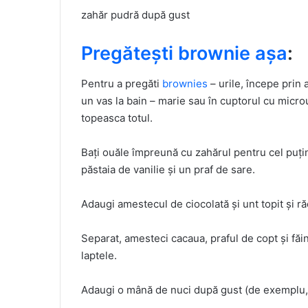
zahăr pudră după gust
Pregătești brownie așa
:
Pentru a pregăti
brownies
– urile, începe prin a
un vas la bain – marie sau în cuptorul cu microu
topeasca totul.
Bați ouăle împreună cu zahărul pentru cel puți
păstaia de vanilie și un praf de sare.
Adaugi amestecul de ciocolată și unt topit și ră
Separat, amesteci cacaua, praful de copt și făin
laptele.
Adaugi o mână de nuci după gust (de exemplu, n