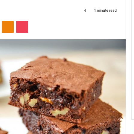
4
1 minute read
ontakte
Odnoklassniki
Pocket