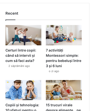
Recent
Certuri între copii:
7 activități
când să intervii și
Montessori simple:
cum să faci asta?
pentru bebeluși între
3 și 6 luni
2 săptămâni ago
o zi ago
Copiii și tehnologia:
15 trucuri virale
10 sfaturi pentru o
despre alimente… pe