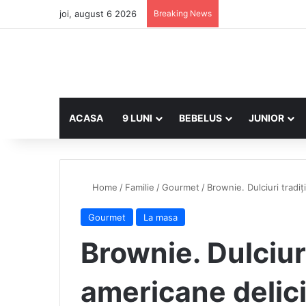
joi, august 6 2026
Breaking News
ACASA
9 LUNI
BEBELUS
JUNIOR
Home
/
Familie
/
Gourmet
/
Brownie. Dulciuri tradi
Gourmet
La masa
Brownie. Dulciuri
americane delic