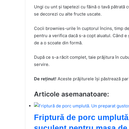
Ungi cu unt și tapetezi cu făină o tavă pătrată 
se decorezi cu alte fructe uscate.
Cocii brownies-urile în cuptorul încins, timp d
pentru a verifica dacă s-a copt aluatul. Când e 
de a o scoate din formă.
După ce s-a răcit complet, taie prăjitura în cu
servire.
De reținut!
Aceste prăjiturele își păstrează parf
Articole asemanatoare:
Friptură de porc umplută
suculent pentru masa de