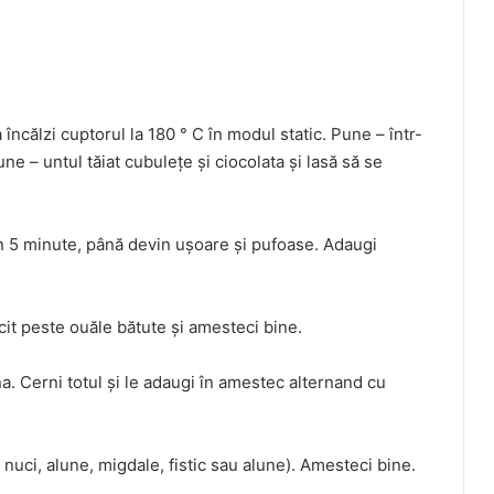
 încălzi cuptorul la 180 ° C în modul static. Pune – într-
ne – untul tăiat cubulețe și ciocolata și lasă să se
n 5 minute, până devin ușoare și pufoase. Adaugi
cit peste ouăle bătute și amesteci bine.
a. Cerni totul și le adaugi în amestec alternand cu
uci, alune, migdale, fistic sau alune). Amesteci bine.