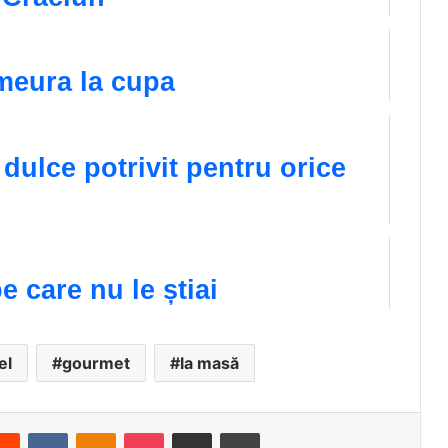
meura la cupa
dulce potrivit pentru orice
e care nu le știai
el
gourmet
la masă
Reddit
VKontakte
Odnoklassniki
Pocket
Share via Email
Print