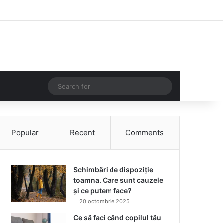
Facebook
Instagram
Log In
Random Article
Sidebar
Random Article
Search
for
Popular
Recent
Comments
Schimbări de dispoziție
toamna. Care sunt cauzele
și ce putem face?
20 octombrie 2025
Ce să faci când copilul tău