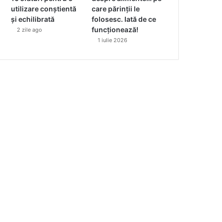
utilizare conștientă
care părinții le
și echilibrată
folosesc. Iată de ce
funcționează!
2 zile ago
1 iulie 2026