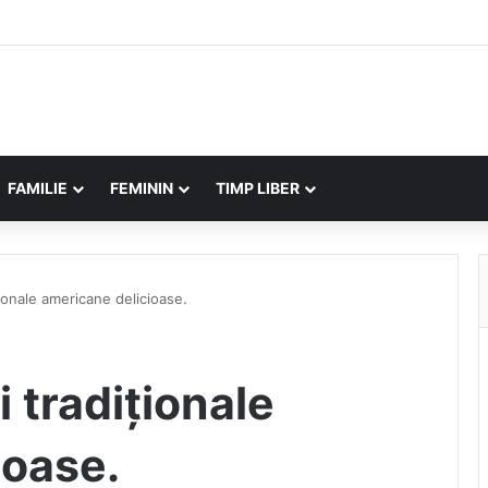
FAMILIE
FEMININ
TIMP LIBER
ționale americane delicioase.
 tradiționale
ioase.