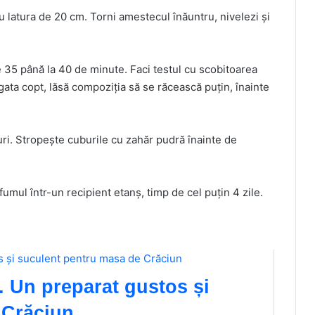
cu latura de 20 cm. Torni amestecul înăuntru, nivelezi și
e 35 până la 40 de minute. Faci testul cu scobitoarea
gata copt, lăsă compoziția să se răcească puțin, înainte
buri. Stropește cuburile cu zahăr pudră înainte de
umul într-un recipient etanș, timp de cel puțin 4 zile.
. Un preparat gustos și
 Crăciun