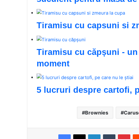
Tiramisu cu capsuni si z
Tiramisu cu căpșuni - un 
moment
5 lucruri despre cartofi, p
Brownies
Carus
Facebook
X
LinkedIn
Tumblr
Pinterest