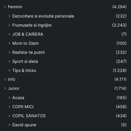
Feminin
(4.294)
Dezvoltare si evolutie personala
(232)
Frumusete si ingrijire
(3.243)
JOB & CARIERA
(7)
Mom to Glam
(100)
Rasfata-te putin!
(232)
Sport si dieta
(247)
Tips & tricks
(1.226)
Info
(4.171)
Junior
(1.714)
Acasa
(165)
COPII MICI
(458)
COPIL SANATOS
(434)
David spune
(5)