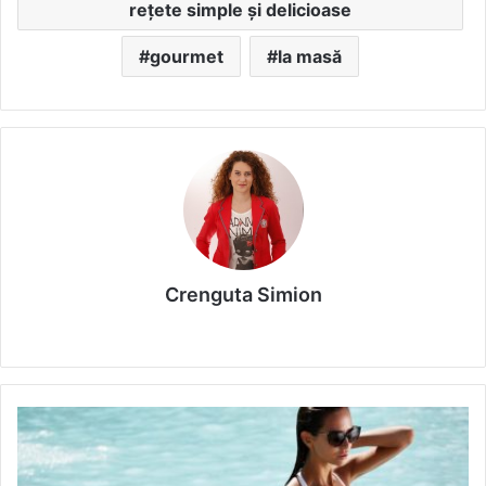
rețete simple și delicioase
gourmet
la masă
Crenguta Simion
We
bsi
te
C
u
m