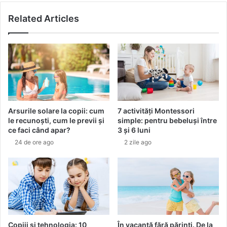
e
n
Related Articles
î
:
n
s
a
e
p
c
a
r
M
e
ă
t
r
u
i
l
Arsurile solare la copii: cum
7 activități Montessori
i
p
le recunoști, cum le previi și
simple: pentru bebeluși între
M
i
ce faci când apar?
3 și 6 luni
o
e
24 de ore ago
2 zile ago
a
l
r
i
t
i
e
a
a
u
T
r
r
i
a
i
Copiii și tehnologia: 10
În vacanță fără părinți. De la