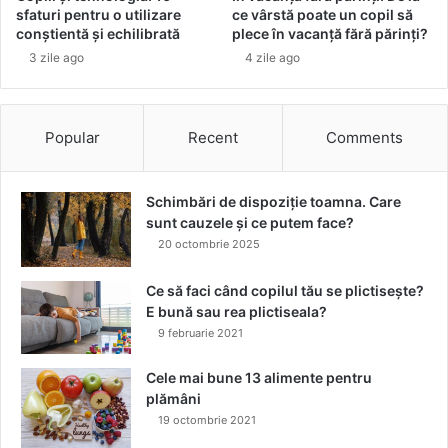
n
c
sfaturi pentru o utilizare
ce vârstă poate un copil să
s
a
conștientă și echilibrată
plece în vacanță fără părinți?
i
r
3 zile ago
4 zile ago
l
e
v
c
a
u
n
c
Popular
Recent
Comments
i
e
e
r
i
e
Schimbări de dispoziție toamna. Care
?
ș
sunt cauzele și ce putem face?
t
20 octombrie 2025
e
v
Ce să faci când copilul tău se plictisește?
a
E bună sau rea plictiseala?
r
9 februarie 2021
a
2
Cele mai bune 13 alimente pentru
0
plămâni
2
19 octombrie 2021
6