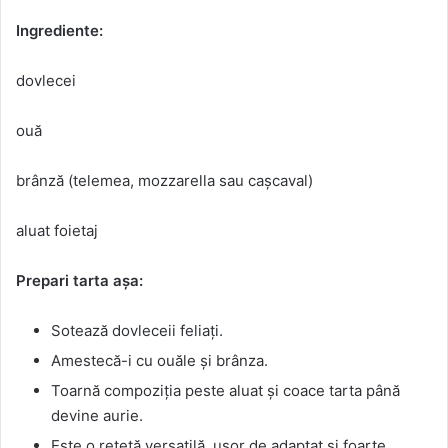
Ingrediente:
dovlecei
ouă
brânză (telemea, mozzarella sau cașcaval)
aluat foietaj
Prepari tarta așa:
Sotează dovleceii feliați.
Amestecă-i cu ouăle și brânza.
Toarnă compoziția peste aluat și coace tarta până
devine aurie.
Este o rețetă versatilă, ușor de adaptat și foarte