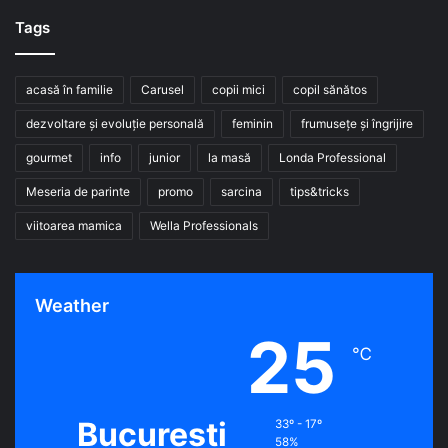
Tags
acasă în familie
Carusel
copii mici
copil sănătos
dezvoltare și evoluție personală
feminin
frumusețe și îngrijire
gourmet
info
junior
la masă
Londa Professional
Meseria de parinte
promo
sarcina
tips&tricks
viitoarea mamica
Wella Professionals
Weather
25
℃
Bucuresti
33º - 17º
58%