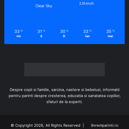
2.16 km/h
Clear Sky
33
31
30
33
35
℃
℃
℃
℃
℃
vin
S
D
lun
mar
Despre copii si familie, sarcina, nastere si bebelusi, informatii
pentru parinti despre cresterea, educatia si sanatatea copiilor,
sfaturi de la experti.
© Copyright 2026, All Rights Reserved |
9vremparinti.ro