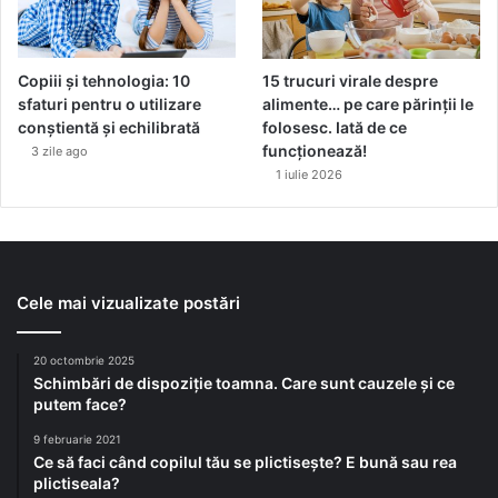
Copiii și tehnologia: 10
15 trucuri virale despre
sfaturi pentru o utilizare
alimente… pe care părinții le
conștientă și echilibrată
folosesc. Iată de ce
funcționează!
3 zile ago
1 iulie 2026
Cele mai vizualizate postări
20 octombrie 2025
Schimbări de dispoziție toamna. Care sunt cauzele și ce
putem face?
9 februarie 2021
Ce să faci când copilul tău se plictisește? E bună sau rea
plictiseala?