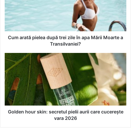
a
r
a
t
ă
p
i
Cum arată pielea după trei zile în apa Mării Moarte a
e
Transilvaniei?
l
e
G
a
o
d
l
u
d
p
e
ă
n
t
h
r
o
e
u
i
r
Golden hour skin: secretul pielii aurii care cucerește
z
s
vara 2026
i
k
l
i