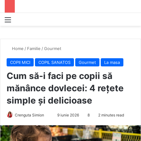
Menu
S
Home
/
Familie
/
Gourmet
COPII MICI
COPIL SANATOS
Gourmet
La masa
Cum să-i faci pe copii să
mănânce dovlecei: 4 rețete
simple și delicioase
Crenguta Simion
S
9 iunie 2026
8
2 minutes read
e
n
d