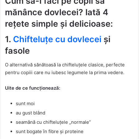
Cum să-i faci pe copii să
mănânce dovlecei? Iată 4
rețete simple și delicioase:
1.
Chifteluțe cu dovlecei
și
fasole
O alternativă sănătoasă la chifteluțele clasice, perfecte
pentru copiii care nu iubesc legumele la prima vedere.
Uite de ce funcționează:
sunt moi
au gust blând
seamănă cu chifteluțele „normale”
sunt bogate în fibre și proteine